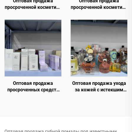
Оптовая продажа
Оптовая продажа
просроченной косметики
просроченной косметики
и парфюмерии –
— Fen Beauty Trading
премиальные бренды по
предлагает широкий
скидочным ценам для
выбор косметических
интернет-магазинов, спа
продуктов для макияжа
и розничных магазинов
и ухода за кожей по
низким, со скидкой
ценам для всех целей и
случаев использования
Оптовая продажа
Оптовая продажа ухода
просроченных средств
за кожей с истекшим
ухода за кожей —
сроком годности —
Распродажа косметики
Избыток косметики
оптом
глобальных брендов,
Скидка 70% от
розничной цены для
перепродавцов
Оптовая продажа губной помады под известными