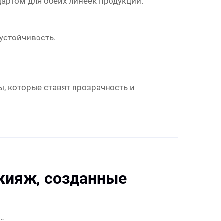
дартом для обеих линеек продукции.
устойчивость.
, которые ставят прозрачность и
акияж, созданные