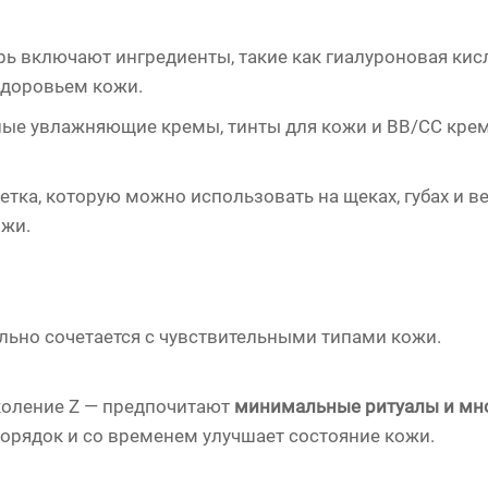
рь включают ингредиенты, такие как гиалуроновая кисл
здоровьем кожи.
ные увлажняющие кремы, тинты для кожи и BB/CC крем
летка, которую можно использовать на щеках, губах и в
ожи.
льно сочетается с чувствительными типами кожи.
коление Z — предпочитают
минимальные ритуалы и мн
орядок и со временем улучшает состояние кожи.