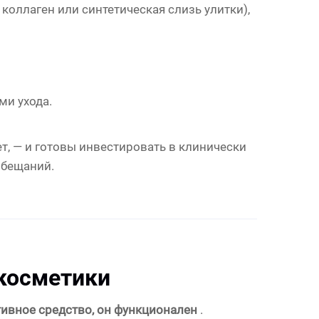
коллаген или синтетическая слизь улитки),
и ухода.
т, — и готовы инвестировать в клинически
обещаний.
 косметики
тивное средство, он функционален
.