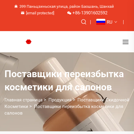
399 Паньцзиньская улица, район Баошань, Шанхай
+86-13901602592
[email protected]
RU
Поставщики переизбытка
косметики для салонов
>
>
Главная страница
Продукция
Поставщики Скидочной
>
Косметики
Поставщики переизбытка косметики для
салонов