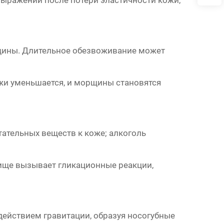
ыражений после потери эластичности кожи,
щины. Длительное обезвоживание может
жи уменьшается, и морщины становятся
тательных веществ к коже; алкоголь
пище вызывает гликационные реакции,
ействием гравитации, образуя носогубные