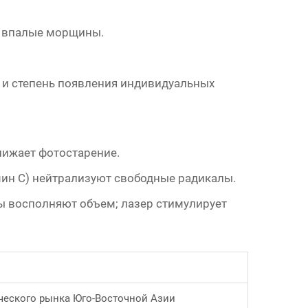
я впалые морщины.
мя и степень появления индивидуальных
нижает фотостарение.
мин C) нейтрализуют свободные радикалы.
ы восполняют объем; лазер стимулирует
ческого рынка Юго-Восточной Азии