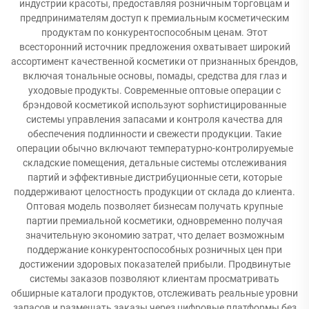
индустрии красоты, предоставляя розничным торговцам и
предпринимателям доступ к премиальным косметическим
продуктам по конкурентоспособным ценам. Этот
всесторонний источник предложения охватывает широкий
ассортимент качественной косметики от признанных брендов,
включая тональные основы, помады, средства для глаз и
уходовые продукты. Современные оптовые операции с
брэндовой косметикой используют sophистицированные
системы управления запасами и контроля качества для
обеспечения подлинности и свежести продукции. Такие
операции обычно включают температурно-контролируемые
складские помещения, детальные системы отслеживания
партий и эффективные дистрибуционные сети, которые
поддерживают целостность продукции от склада до клиента.
Оптовая модель позволяет бизнесам получать крупные
партии премиальной косметики, одновременно получая
значительную экономию затрат, что делает возможным
поддержание конкурентоспособных розничных цен при
достижении здоровых показателей прибыли. Продвинутые
системы заказов позволяют клиентам просматривать
обширные каталоги продуктов, отслеживать реальные уровни
запасов и размещать заказы через цифровые платформы без