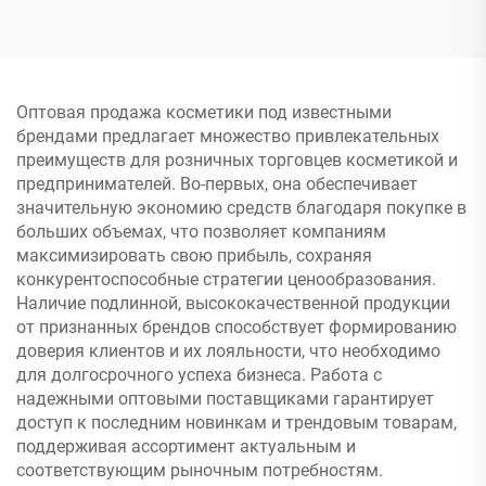
премиальные Facial
Оптовые роскошные
Masks по невероятно
косметические палитры,
низким ценам
более 50 популярных
оттенков оптом
Оптовая продажа косметики под известными
брендами предлагает множество привлекательных
преимуществ для розничных торговцев косметикой и
предпринимателей. Во-первых, она обеспечивает
значительную экономию средств благодаря покупке в
больших объемах, что позволяет компаниям
максимизировать свою прибыль, сохраняя
конкурентоспособные стратегии ценообразования.
Наличие подлинной, высококачественной продукции
от признанных брендов способствует формированию
доверия клиентов и их лояльности, что необходимо
для долгосрочного успеха бизнеса. Работа с
надежными оптовыми поставщиками гарантирует
доступ к последним новинкам и трендовым товарам,
поддерживая ассортимент актуальным и
соответствующим рыночным потребностям.