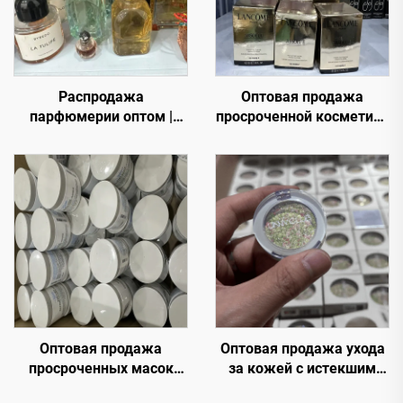
Распродажа
Оптовая продажа
парфюмерии оптом |
просроченной косметики
Оптовая продажа
и парфюмерии –
премиальных
премиальные бренды по
избыточных роскошных
скидочным ценам для
ароматов для
интернет-магазинов, спа
международных
и розничных магазинов
покупателей
Оптовая продажа
Оптовая продажа ухода
просроченных масок
за кожей с истекшим
премиум брендов –
сроком годности —