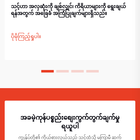
သင့်ဟာ အလှဆုံးကို ချစ်လျှင်၊ ကိရိယာများကို ရွေးချယ်
ရန်အတွက် အခြေခံ အကြံပြုချက်များရှိသည်။
ပိုမိုကြည့်ရှုပါ။
အခမဲ့ကုန်ပစ္စည်းစျေးကွက်တွက်ချက်မှု
ရယူပါ
ကျွန်ုပ်တို့၏ ကိုယ်စားလှယ်သည် သင့်ထံသို့ မကြာမီ ဆက်