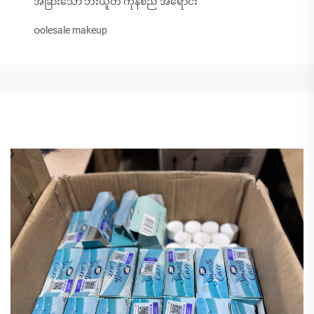
အခြားသော ဘီးယူတี้ ကုန်စည် အရောင်း
ဝolesale makeup