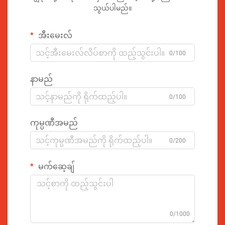
သွယ်ပါမည်။
အီးမေးလ်
0/100
နာမည်
0/100
ကုမ္ပဏီအမည်
0/200
မက်ဆေ့ချ်
0/1000