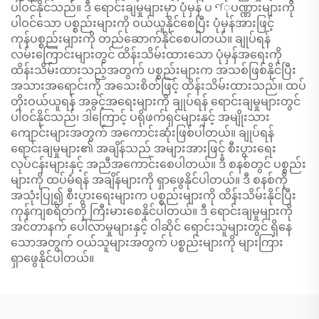
ပါဝင်နိုင်သည်။ ဒီ ရောင်းချမှုများမှာ ပုံမှန် ပণုပဏ္ဏားများကို
ပါဝင်သော ပစ္စည်းများကို ဝယ်ယူနိုင်စေပြီး ပုံမှန်အားဖြင့်
ကုန်ပစ္စည်းများကို တည်ဆောက်နိုင်စေပါတယ်။ ချုပ်ရန်
လမ်းကြောင်းများတွင် ထိန်းသိမ်းထားသော ပုံမှန်အရေးကို
ထိန်းသိမ်းထားသည့်အတွက် ပစ္စည်းများက အသစ်ဖြစ်နိုင်ပြီး
အသားအရောင်းကို အသေးစိတ်ဖြင့် ထိန်းသိမ်းထားသည်။ ထပ်
တိုးဝယ်ယူရန် အခွင့်အရေးများကို ချုပ်ရန် ရောင်းချမှုများတွင်
ပါဝင်နိုင်သည်၊ ဒါကြောင့် ပရိုဖက်ရှင်များနှင့် အမျိုးသား
ကျောင်းများအတွက် အကောင်းဆုံးဖြစ်ပါတယ်။ ချုပ်ရန်
ရောင်းချမှုများ၏ အချိန်သည် အများအားဖြင့် စီးပွားရေး
လုပ်ငန်းများနှင့် အညီအကောင်းစေပါတယ်။ ဒီ စနစ်တွင် ပစ္စည်း
များကို ထပ်မံရန် အချိန်များကို ရှာဖွေနိုင်ပါတယ်။ ဒီ စနစ်ကို
အသုံးပြု၍ စီးပွားရေးများက ပစ္စည်းများကို ထိန်းသိမ်းနိုင်ပြီး
ကုန်ကျစရိတ်ကို ကြီးမားစေနိုင်ပါတယ်။ ဒီ ရောင်းချမှုများကို
အင်တာနက် ပေါ်လာမှုများနှင့် ဝါဆိုင် ရောင်းသူများတွင် ရှိနေ
သောအတွက် ဝယ်သူများအတွက် ပစ္စည်းများကို များကြား
ရှာဖွေနိုင်ပါတယ်။