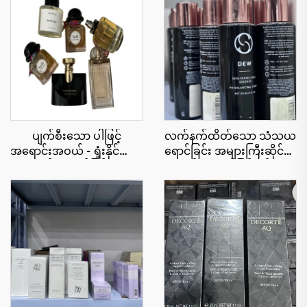
ပျက်စီးသော ပါဖြင့်
လက်နက်ထိတ်သော သံသယ
အရောင်းအဝယ် - ရှုံးနိုင်သော
ရောင်ခြင်း အများကြီးဆိုင်ရာ
အလိုက်အတွက်ဖြင့် မူဆန္ဒ
—မျက်နှာရောင်ခြင်းနှင့် လှပ
ချက်များ
သော မျက်နှာအတွက်
အကောင်းဆုံး အများကြီး
ဆိုင်ရေး သံသယရောင်ခြင်း