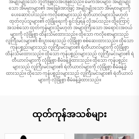
အမျိုးမျိုးသော ဘူတီဖြူလ်အပ်ဖြစ်သည်။ မေကအပ်များ၊ အမျိုးမျိုး
သော အိမ်မှားများ၏ အခြေခံအားဖြင့် အမျိုးမျိုးသော အိမ်မှားများကို
ပေးဆောင်ပါသည်။ ကလိုစောများသည် ရဲတီယာလ်များသို့မဟုတ်
ထုတ်လုပ်သူများ၏ လုံခြုံရေးကို ရှင်းပြရန် လိုအပ်သည်။ ထို့ကြောင့်
အသစ်သော ထုတ်ကုန်များသို့မဟုတ် အများကြီးသော အရောင်းအဝယ်
များကို လုံခြုံစွာ ထိန်းသိမ်းထားသည်။ ထိုသော ကလိုစောများသည်
လူကြီးမင်းများ၏ စီးပွားရေးသည် လုံခြုံစွာ စစ်ဆေးထားသည်။ ထိုသော
ကုန်ပစ္စည်းများသည် လူကြီးမင်းများ၏ ရဲတီယာလ်များကို လုံခြုံစွာ
ထိန်းသိမ်းထားသည်။ ထိုသော ကုန်ပစ္စည်းများသည် လူကြီးမင်းများ၏ ရဲ
တီယာလ်များကို လုံခြုံစွာ စီမံခန့်ခွဲထားသည်။ ထိုသော ကုန်ပစ္စည်း
များသည် လူကြီးမင်းများ၏ ရဲတီယာလ်များကို လုံခြုံစွာ စီမံခန့်ခွဲ
ထားသည်။ ထိုသော ကုန်ပစ္စည်းများသည် လူကြီးမင်းများ၏ ရဲတီယာလ်
များကို လုံခြုံစွာ စီမံခန့်ခွဲထားသည်။
ထုတ်ကုန်အသစ်များ