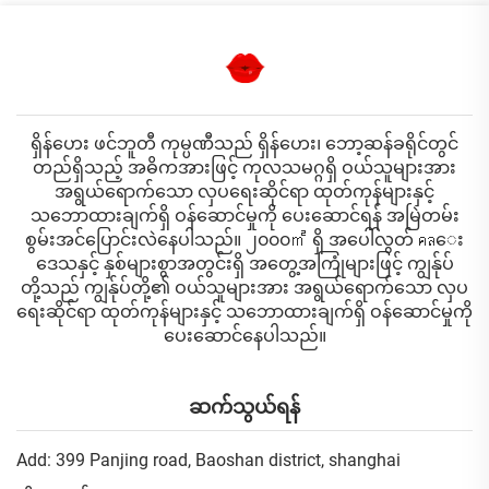
ရှိန်ဟေး ဖင်ဘူတီ ကုမ္ပဏီသည် ရှိန်ဟေး၊ ဘော့ဆန်ခရိုင်တွင်
တည်ရှိသည့် အဓိကအားဖြင့် ကုလသမဂ္ဂရှိ ဝယ်သူများအား
အရွယ်ရောက်သော လှပရေးဆိုင်ရာ ထုတ်ကုန်များနှင့်
သဘောထားချက်ရှိ ဝန်ဆောင်မှုကို ပေးဆောင်ရန် အမြဲတမ်း
စွမ်းအင်ပြောင်းလဲနေပါသည်။ ၂၀၀၀㎡ ရှိ အပေါ်လွတ် คลေး
ဒေသနှင့် နှစ်များစွာအတွင်းရှိ အတွေ့အကြုံများဖြင့် ကျွန်ုပ်
တို့သည် ကျွန်ုပ်တို့၏ ဝယ်သူများအား အရွယ်ရောက်သော လှပ
ရေးဆိုင်ရာ ထုတ်ကုန်များနှင့် သဘောထားချက်ရှိ ဝန်ဆောင်မှုကို
ပေးဆောင်နေပါသည်။
ဆက်သွယ်ရန်
Add: 399 Panjing road, Baoshan district, shanghai