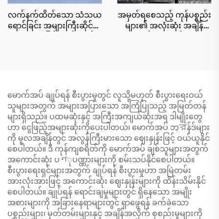
လက်နက်ထိတ်သော သံသယ
အမှတ်ရစေသည့် ကုန်ပစ္စည်း
ရောင်ခြင်း အများကြီးဆိုင်ရာ
များ၏ အလုံးဆုံး အချိန်
—လျှော့ချခြင်း ကုန်ပစ္စည်း
ဝယ်ယူ - မျက်နှာ
များ အများကြီးဆိုင်ရေး
ဆေးခြောက်များ၏ အလုံး
ဆုံး အမှတ်ရစေသည့်
ကုန်ပစ္စည်း - မာတိကာ
ဆေးခြောက်များ
မောက်အပ် ချုပ်ရန် စီးပွားမှုတွင် လူသို့မဟုတ် စီးပွားရေးဝယ်
သူများအတွက် အများအပြားသော အကြံပြုသည့် အမြတ်တန်
များရှိသည်။ ပထမဆုံးနှင့် အကြီးအကျယ်ဆုံးအရ ဒါမျိုးတွေ
ဟာ ငွေဖြည့်အများဆုံးကိုပေးပါတယ်၊ မောက်အပ် ဘ্রန်ဒ်များ
ကို မူလအချိန်တွင် အလွန်ကြီးမားသော ဈေးနှုန်းဖြင့် ဝယ်ယူနိုင်
စေပါတယ်။ ဒီ ကုန်ကျစရိတ်ကို မောက်အပ် ချစ်သူများအတွက်
အကောင်းဆုံး ပণုပဏ္ဏားများကို စမ်းသပ်နိုင်စေပါတယ်။
စီးပွားရေးရှင်များအတွက် ချုပ်ရန် စီးပွားမှုဟာ အမြဲတမ်း
အားလုံးအားဖြင့် အကောင်းဆုံး ဈေးနှုန်းများကို ထိန်းသိမ်းနိုင်
စေပါတယ်။ ချုပ်ရန် ရောင်းချမှုများတွင် ရှိနေသော အမျိုး
အစားများကို အခြားနေရာများတွင် ရှာဖွေရန် ခက်ခဲသော
ပစ္စည်းများ၊ မှတ်တမ်းများနှင့် အချိန်အလိုက် စုစည်းမှုများကို