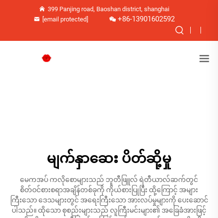
399 Panjing road, Baoshan district, shanghai
+86-13901602592
[email protected]
မျက်နှာဆေး ပိတ်ဆို့မှု
မေကအပ် ကလိုစောများသည် ဘူတီဖြူလ် ရဲတီယာလ်ဆက်တွင်
စိတ်ဝင်စားစရာအချိန်တစ်ခုကို ကိုယ်စားပြုပြီး ထို့ကြောင့် အများ
ကြီးသော ဒေသများတွင် အရေးကြီးသော အားလပ်မှုများကို ပေးဆောင်
ပါသည်။ ထိုသော စုစည်းများသည် လူကြီးမင်းများ၏ အခြေခံအားဖြင့်