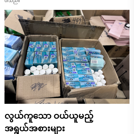
ပါသည်။
လွယ်ကူသော ဝယ်ယူမည့်
အရွယ်အစားများ