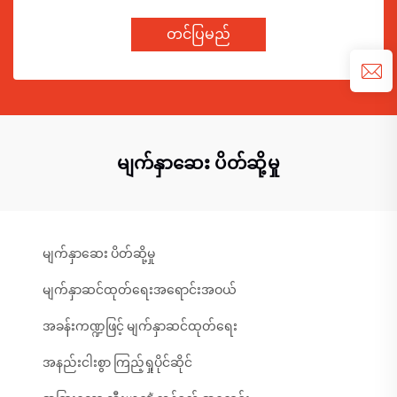
တင်ပြမည်
မျက်နှာဆေး ပိတ်ဆို့မှု
မျက်နှာဆေး ပိတ်ဆို့မှု
မျက်နှာဆင်ထုတ်ရေးအရောင်းအဝယ်
အခန်းကဏ္ဍဖြင့် မျက်နှာဆင်ထုတ်ရေး
အနည်းငါးစွာ ကြည့်ရှုပိုင်ဆိုင်