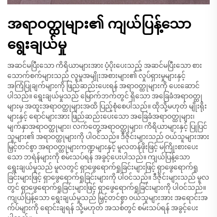
အရာဝတ္ထုများ၏ ကျယ်ပြန့်သော
ရွေးချယ်မှု
အဆင်မပြီးသော ကိရိယာများအား ပံ့ပိုးပေးသည့် အဆင်မပြီးသော စား
သောက်စက်များသည် လူမှုအမျိုးအစားများ၏ လှုပ်ရှားမှုများနှင့်
အကြံပြုချက်များကို ဖြည်ဆည်းပေးရန် အရာဝတ္ထုများကို ပေးဆောင်
ပါသည်။ ရွေးချယ်မှုသည် မြောက်ဘက်တွင် ရှိသော အခြေခံအရာဝတ္ထု
များမှ အထူးအရာဝတ္ထုများအထိ ပြည့်စုံစေပါသည်။ ထိုသို့မဟုတ် မျိုးရိုး
များနှင့် ရောင်များအား ဖြည်ဆည်းပေးသော အခြေခံအရာဝတ္ထုများ၊
မျက်နှာအရာဝတ္ထုများ၊ လက်တွေ့အရာဝတ္ထုများ၊ ကိရိယာများနှင့် ပြုပြင်
သူများ၏ အရာဝတ္ထုများကို ပါဝင်သည်။ ဒီဇိုင်းများသည် ဝယ်သူများအား
မြှင့်တင်စွာ အရာဝတ္ထုများကဏ္ဍများနှင့် မူလတန်ဖိုးဖြင့် မကြိုးစားပေး
သော ဘရဲန်များကို စမ်းသပ်ရန် အခွင့်ပေးပါသည်။ ကျယ်ပြန့်သော
ရွေးချယ်မှုသည် မူလတွင် ရှာဖွေရောက်ရှုခြင်းများဖြင့် ရှာဖွေရောက်ရှု
ခြင်းများဖြင့် ရှာဖွေရောက်ရှုခြင်းများကို ပါဝင်သည်။ ဒီဇိုင်းများသည် မူလ
တွင် ရှာဖွေရောက်ရှုခြင်းများဖြင့် ရှာဖွေရောက်ရှုခြင်းများကို ပါဝင်သည်။
ကျယ်ပြန့်သော ရွေးချယ်မှုသည် မြှင့်တင်စွာ ဝယ်သူများအား အရောင်းအ
က်ပ်များကို ရောင်းချရန် သို့မဟုတ် အသစ်တွင် စမ်းသပ်ရန် အခွင့်ပေး