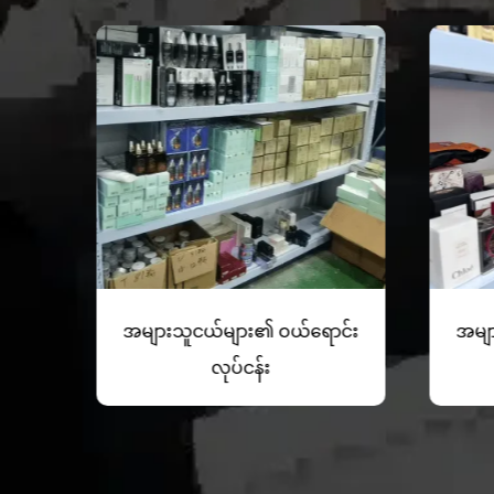
င်း
အများသူငယ်များ၏ ဝယ်ရောင်း
အမျာ
လုပ်ငန်း