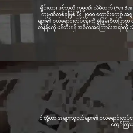
ရှိုင်းဟား ဖင်ဘူတီ ကုမ္ပဏီ၊ လီမိတက် (Fen
ကုမ္ပဏီတစ်ခုဖြစ်ပြီး ၂၀၀၀ တောင်းကျော် အရွယ်
များ၏ ဝယ်ရောင်းလုပ်ငန်းကို ခွဲခြမ်းစိတ်ဖြာစ
တန်ဖိုးကို ဖန်တီးရန် အဓိကအကြောင်းအရာကို လိ
ငါတို့ဟာ အများသူငယ်များ၏ ဝယ်ရောင်းလုပ်ငန်
ကျော်ကြာ