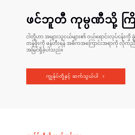
ဖင်ဘူတီ ကုမ္ပဏီသို့ က
ငါတို့ဟာ အများသူငယ်များ၏ ဝယ်ရောင်းလုပ်ငန်းကို ခွဲ
တန်ဖိုးကို ဖန်တီးရန် အဓိကအကြောင်းအရာကို လိုက်ညီ
အမြင်ရှိခဲ့ပါသည်။
ကျွန်ုပ်တို့နှင့် ဆက်သွယ်ပါ