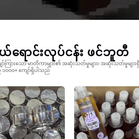
်ရောင်းလုပ်ငန်း
ဖင်ဘူတီ
ာ်ကြားသော မာတိကာများ၏ အဆုံးသတ်မှုများ၊ အဆုံးသတ်မှုများရှိသ
 ၁၀၀၀+ ကျော်ရှိပါသည်