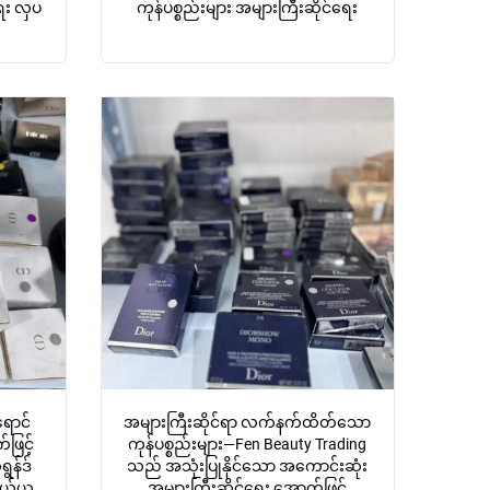
ရေး လှပ
ကုန်ပစ္စည်းများ အများကြီးဆိုင်ရေး
ောင်
အများကြီးဆိုင်ရာ လက်နက်ထိတ်သော
ဖြင့်
ကုန်ပစ္စည်းများ—Fen Beauty Trading
ွန်ဒ်
သည် အသုံးပြုနိုင်သော အကောင်းဆုံး
 ဝယ်ယူ
အများကြီးဆိုင်ရေး အောက်ဖြင့်