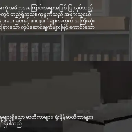
်ငန်းကို အဓိကအကြောင်းအရာအဖြစ် ပြုလုပ်သည့်
ဒိုင်စ်တွင် တည်ရှိသည်။ ကုမ္ပဏီသည် အများသူငယ်
များပေးခြင်းနှင့် anggan်များအတွက် အကြီးဆုံး
ထူးခြားသော လုပ်ဆောင်ချက်များဖြင့် ကောင်းသော
ားရှိသော မာတိကာများ၊ ရှုံးနိမ့်မာတိကာများ၊
်ရှိပါသည်