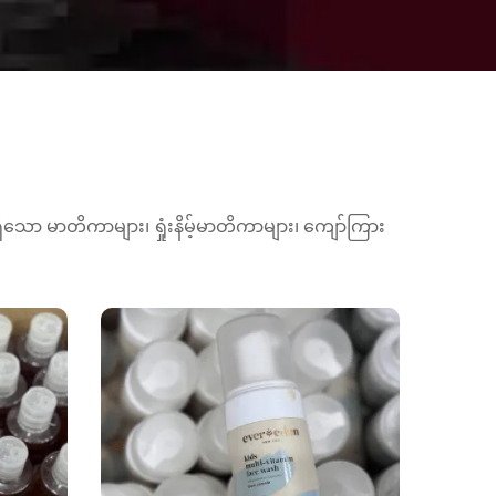
ော မာတိကာများ၊ ရှုံးနိမ့်မာတိကာများ၊ ကျော်ကြား