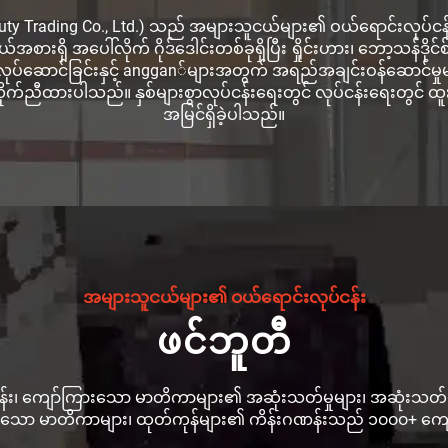
 Beauty Trading Co., Ltd.) သည် အများသူငယ်များ၏ ဝယ်ရောင်းလုပ
အစားရှိ အပေါ်လိုက် ဂိုဒ်ဒေါင်းတစ်ခုရှိပြီး ရှိုင်းဟား၊ ဘော့သန်
ွာ လုပ်ဆောင်ခြင်းနှင့် anggan်များအတွက် အရည်အချင်းဝန်ဆောင်မှု
ုက်ညီထားပါသည်။ နှစ်များစွာလုပ်ငန်းရေးတွင် လုပ်ငန်းရေးတွင် 
အမြင်ရှိခဲ့ပါသည်။
အများသူငယ်များ၏ ဝယ်ရောင်းလုပ်ငန်း
ဖင်ဘူတီ
း၊ ကျော်ကြားသော မာတိကာများ၏ အဆုံးသတ်မှုများ၊ အဆုံးသတ်မှုမျ
းသော မာတိကာများ၊ ထုတ်ကုန်များ၏ ကိန်းဂဏန်းသည် ၁၀၀၀+ ကျော