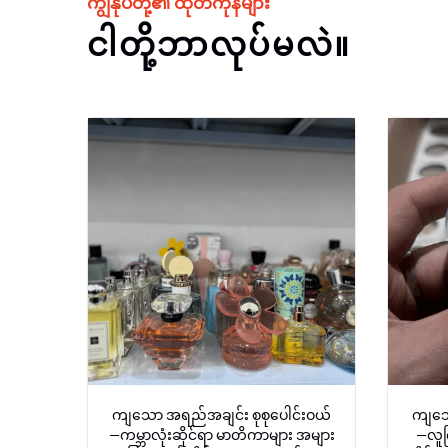
ကျွန်ုပ်တို့၏ ထုတ်ကုန်များ
ငါတို့ဘာလုပ်မလဲ။
ကျသော အရည်အချင်း စုစုပေါင်းဝယ်
ကျသေ
—ကမ္ဘာလုံးဆိုင်ရာ မာတိကာများ အများ
—လူကြ