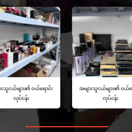
းသူငယ်များ၏ ဝယ်ရောင်း
အများသူငယ်များ၏ ဝယ်ရ
လုပ်ငန်း
လုပ်ငန်း