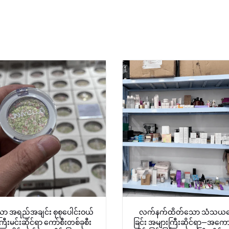
ာ အရည်အချင်း စုစုပေါင်းဝယ်
လက်နက်ထိတ်သော သံသယရ
ီးမင်းဆိုင်ရာ ကော်စီးတစ်ခုစီး
ခြင်း အများကြီးဆိုင်ရာ—အကောင