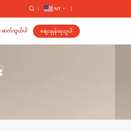
MY
ဈေးနှုန်းရယူပါ
့် ဆက်သွယ်ပါ
း