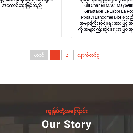
အကောင်းဆုံးဖြစ်သည်
ပါ။ Chanel၊ MAC၊ Maybelli
Kerastase၊ Le Labo၊ La Ro
Posay၊ Lancome၊ Dior စသည်ဖ
အများကြီးဆိုင်ရေး အားဖြင့် အ
ကို အများကြီးဆိုင်ရေးအဖြစ် အုပ
ယခင်
1
2
နောက်တစ်ခု
ကျွန်ုပ်တို့အကြောင်း
Our Story