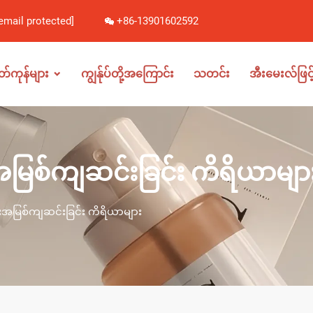
email protected]
+86-13901602592
တ်ကုန်များ
ကျွန်ုပ်တို့အကြောင်း
သတင်း
အီးမေးလ်ဖြင
်းအမြစ်ကျဆင်းခြင်း ကိရိယာမျာ
ရင်းအမြစ်ကျဆင်းခြင်း ကိရိယာများ