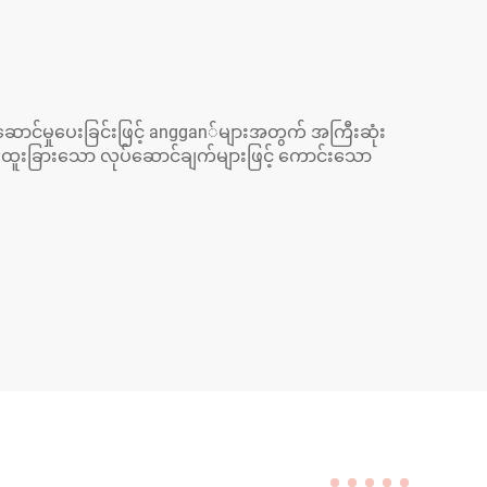
န်ဆောင်မှုပေးခြင်းဖြင့် anggan်များအတွက် အကြီးဆုံး
င် ထူးခြားသော လုပ်ဆောင်ချက်များဖြင့် ကောင်းသော