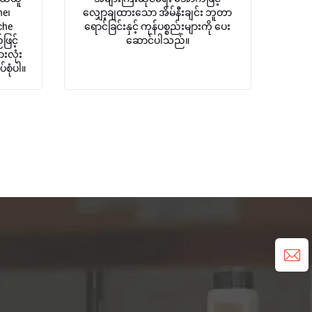
ne၊
လျှော့ချထားသော အိမ်နီးချင်း ဘူတာ
che
ရောင်ခြင်းနှင့် ကုန်ပစ္စည်းများကို ပေး
ြင့်
ဆောင်ပါသည်။
ားလုံး
်စုံပါ။