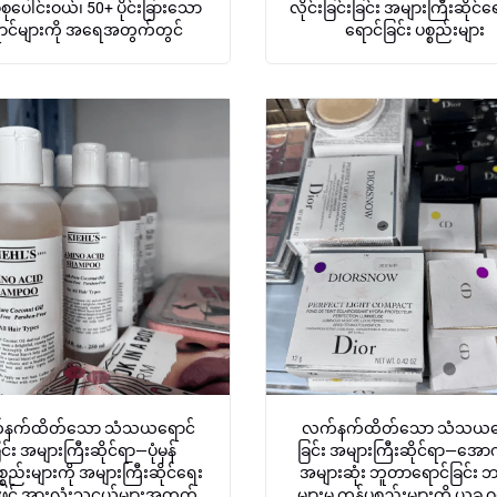
 စုစုပေါင်းဝယ်၊ 50+ ပိုင်းခြားသော
လိုင်းခြင်းခြင်း အများကြီးဆိုင်
ာင်များကို အရေအတွက်တွင်
ရောင်ခြင်း ပစ္စည်းများ
နက်ထိတ်သော သံသယရောင်
လက်နက်ထိတ်သော သံသယရ
ြင်း အများကြီးဆိုင်ရာ—ပုံမှန်
ခြင်း အများကြီးဆိုင်ရာ—အောက်
စ္စည်းများကို အများကြီးဆိုင်ရေး
အများဆုံး ဘူတာရောင်ခြင်း ဘရ
ြင့် အားလုံးသူငယ်များအတွက်
များမှ ကုန်ပစ္စည်းများကို ယခု