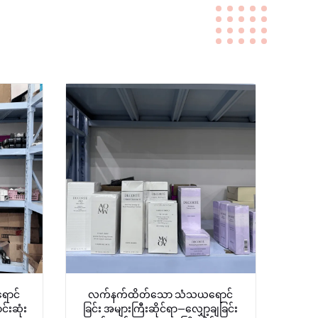
ောင်
လက်နက်ထိတ်သော သံသယရောင်
်းဆုံး
ခြင်း အများကြီးဆိုင်ရာ—လျှော့ချခြင်း