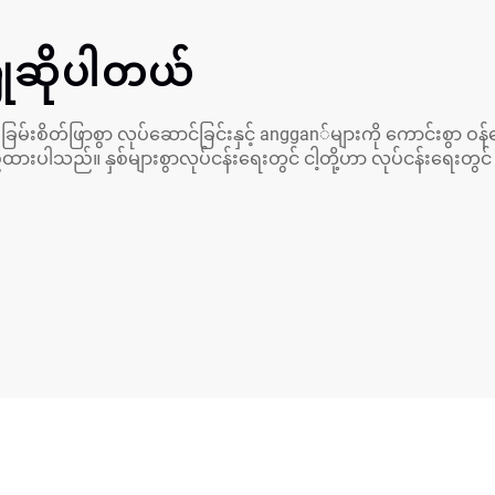
ြိုဆိုပါတယ်
ခြမ်းစိတ်ဖြာစွာ လုပ်ဆောင်ခြင်းနှင့် anggan်များကို ကောင်းစွာ ဝ
ထားပါသည်။ နှစ်များစွာလုပ်ငန်းရေးတွင် ငါ့တို့ဟာ လုပ်ငန်းရေးတွ