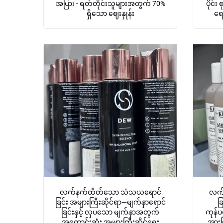
အပြား - ရတ်တိုင်းသူများအတွက် 70%
ပိုင်း
ရှိသော ဈေးနှုန်း
ရေ
လက်နက်ထိတ်သော သံသယရောင်
လက်
ခြင်း အများကြီးဆိုင်ရာ—မျက်နှာရောင်
ခ
ခြင်းနှင့် လှပသော မျက်နှာအတွက်
ကုန်ပ
အကောင်းဆုံး အများကြီးဆိုင်ရေး
အားဖ