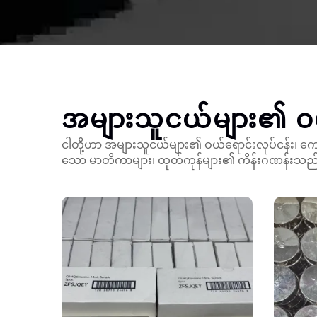
အများသူငယ်များ၏ ဝယ
ငါတို့ဟာ အများသူငယ်များ၏ ဝယ်ရောင်းလုပ်ငန်း၊ ကျေ
သော မာတိကာများ၊ ထုတ်ကုန်များ၏ ကိန်းဂဏန်းသည်