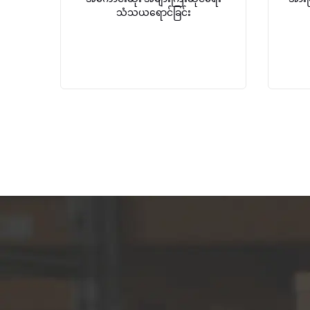
သံသယရောင်ခြင်း