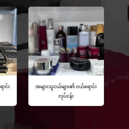
ောင်း
အများသူငယ်များ၏ ဝယ်ရောင်း
အမ
လုပ်ငန်း