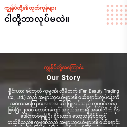
ကျွန်ုပ်တို့၏ ထုတ်ကုန်များ
ငါတို့ဘာလုပ်မလဲ။
ကျွန်ုပ်တို့အကြောင်း
Our Story
ရှိုင်းဟား ဖင်ဘူတီ ကုမ္ပဏီ၊ လီမိတက် (Fen Beauty Trading
Co., Ltd.) သည် အများသူငယ်များ၏ ဝယ်ရောင်းလုပ်ငန်းကို
အဓိကအကြောင်းအရာအဖြစ် ပြုလုပ်သည့် ကုမ္ပဏီတစ်ခု
ဖြစ်ပြီး ၂၀၀၀ တောင်းကျော် အရွယ်အစားရှိ အပေါ်လိုက် ဂိုဒ်
ဒေါင်းတစ်ခုရှိပြီး ရှိုင်းဟား၊ ဘော့သန်ဒိုင်စ်တွင်
တည်ရှိသည်။ ကုမ္ပဏီသည် အများသူငယ်များ၏ ဝယ်ရောင်း