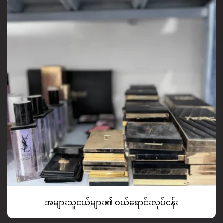
အများသူငယ်များ၏ ဝယ်ရောင်းလုပ်ငန်း