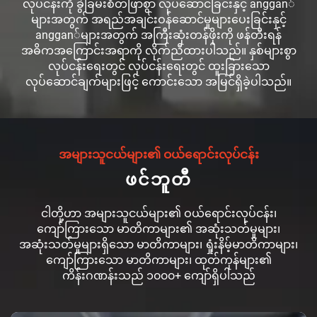
လုပ်ငန်းကို ခွဲခြမ်းစိတ်ဖြာစွာ လုပ်ဆောင်ခြင်းနှင့် anggan်
များအတွက် အရည်အချင်းဝန်ဆောင်မှုများပေးခြင်းနှင့်
anggan်များအတွက် အကြီးဆုံးတန်ဖိုးကို ဖန်တီးရန်
အဓိကအကြောင်းအရာကို လိုက်ညီထားပါသည်။ နှစ်များစွာ
လုပ်ငန်းရေးတွင် လုပ်ငန်းရေးတွင် ထူးခြားသော
လုပ်ဆောင်ချက်များဖြင့် ကောင်းသော အမြင်ရှိခဲ့ပါသည်။
အများသူငယ်များ၏ ဝယ်ရောင်းလုပ်ငန်း
ဖင်ဘူတီ
ငါတို့ဟာ အများသူငယ်များ၏ ဝယ်ရောင်းလုပ်ငန်း၊
ကျော်ကြားသော မာတိကာများ၏ အဆုံးသတ်မှုများ၊
အဆုံးသတ်မှုများရှိသော မာတိကာများ၊ ရှုံးနိမ့်မာတိကာများ၊
ကျော်ကြားသော မာတိကာများ၊ ထုတ်ကုန်များ၏
ကိန်းဂဏန်းသည် ၁၀၀၀+ ကျော်ရှိပါသည်