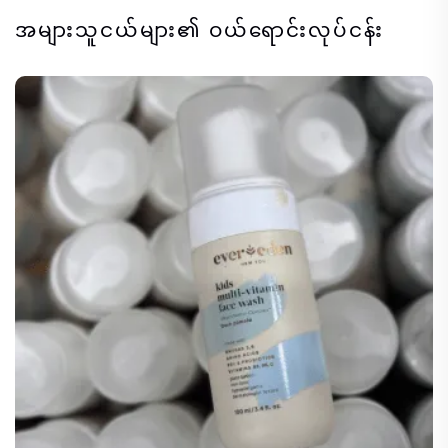
အများသူငယ်များ၏ ဝယ်ရောင်းလုပ်ငန်း