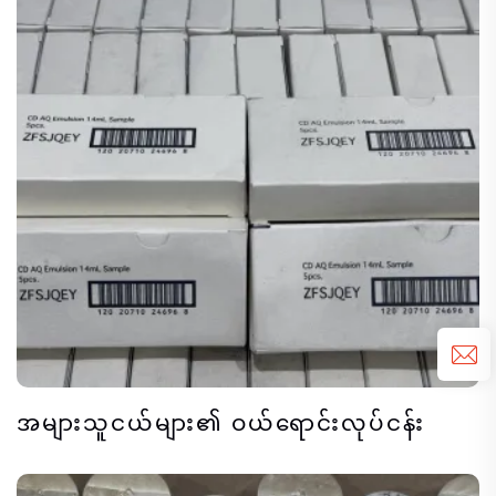
အများသူငယ်များ၏ ဝယ်ရောင်းလုပ်ငန်း