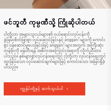
ဖင်ဘူတီ ကုမ္ပဏီသို့ ကြိုဆိုပါတယ်
ငါတို့ဟာ အများသူငယ်များ၏ ဝယ်ရောင်းလုပ်ငန်းကို
ခွဲခြမ်းစိတ်ဖြာစွာ လုပ်ဆောင်ခြင်းနှင့် anggan်များကို ကောင်း
စွာ ဝန်ဆောင်မှုပေးခြင်းဖြင့် anggan်များအတွက် အကြီးဆုံး
တန်ဖိုးကို ဖန်တီးရန် အဓိကအကြောင်းအရာကို လိုက်ညီထား
ပါသည်။ နှစ်များစွာလုပ်ငန်းရေးတွင် ငါ့တို့ဟာ လုပ်ငန်းရေးတွင်
ထူးခြားသော လုပ်ဆောင်ချက်များဖြင့် ကောင်းသော အမြင်ရှိခဲ့
ပါသည်။
ကျွန်ုပ်တို့နှင့် ဆက်သွယ်ပါ