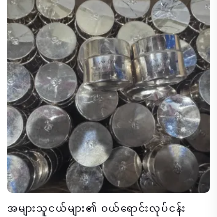
အများသူငယ်များ၏ ဝယ်ရောင်းလုပ်ငန်း