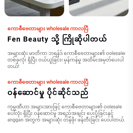
ကောစီဗေတာများ wholesale ကာလပြီ
Fen Beauty သို့ ကြိုဆိုပါတယ်
အများဆုံး မာတိကာ ဘရန်ဒ် ကောစီဗေတာများ၏ ဝolesale၊
တစ်ခုလုံး ရှိပြီး ဝယ်ယူခြင်း၊ မှန်ကန်မှု အထိမ်းအမှတ်ပေးပါ
တယ်!
ကောစီဗေတာများ wholesale ကာလပြီ
ဝန်ဆောင်မှု ပိုင်ဆိုင်သည်
ကုမ္ပဏီဟာ အများအားဖြင့် ကောစီဗေတာများ၏ ဝolesale
ပေါ်လုံး ရှိပြီး ဝန်ဆောင်မှု အရည်အချင်း ပေးပို့ခြင်းနှင့်
anggan အတွက် အများဆုံး တန်ဖိုး ဖန်တီးခြင်း ပေးပါတယ်.