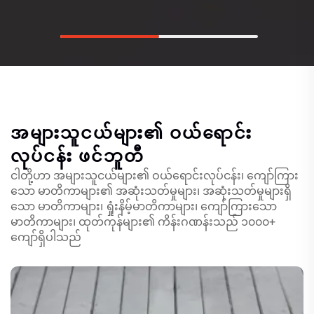
အများသူငယ်များ၏ ဝယ်ရောင်း
လုပ်ငန်း
ဖင်ဘူတီ
ငါတို့ဟာ အများသူငယ်များ၏ ဝယ်ရောင်းလုပ်ငန်း၊ ကျော်ကြား
သော မာတိကာများ၏ အဆုံးသတ်မှုများ၊ အဆုံးသတ်မှုများရှိ
သော မာတိကာများ၊ ရှုံးနိမ့်မာတိကာများ၊ ကျော်ကြားသော
မာတိကာများ၊ ထုတ်ကုန်များ၏ ကိန်းဂဏန်းသည် ၁၀၀၀+
ကျော်ရှိပါသည်