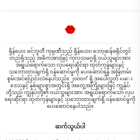
ရှိန်ဟေး ဖင်ဘူတီ ကုမ္ပဏီသည် ရှိန်ဟေး၊ ဘော့ဆန်ခရိုင်တွင်
တည်ရှိသည့် အဓိကအားဖြင့် ကုလသမဂ္ဂရှိ ဝယ်သူများအား
အရွယ်ရောက်သော လှပရေးဆိုင်ရာ ထုတ်ကုန်များနှင့်
သဘောထားချက်ရှိ ဝန်ဆောင်မှုကို ပေးဆောင်ရန် အမြဲတမ်း
စွမ်းအင်ပြောင်းလဲနေပါသည်။ ၂၀၀၀㎡ ရှိ အပေါ်လွတ် คลေး
ဒေသနှင့် နှစ်များစွာအတွင်းရှိ အတွေ့အကြုံများဖြင့် ကျွန်ုပ်
တို့သည် ကျွန်ုပ်တို့၏ ဝယ်သူများအား အရွယ်ရောက်သော လှပ
ရေးဆိုင်ရာ ထုတ်ကုန်များနှင့် သဘောထားချက်ရှိ ဝန်ဆောင်မှုကို
ပေးဆောင်နေပါသည်။
ဆက်သွယ်ပါ