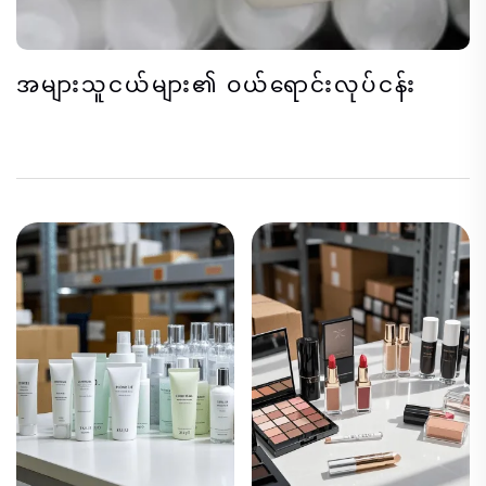
အများသူငယ်များ၏ ဝယ်ရောင်းလုပ်ငန်း