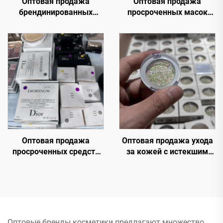
Оптовая продажа
Оптовая продажа
брендинированных
просроченных масок
средств ухода за кожей
премиум брендов –
с приближающимся
премиальные Facial
сроком годности
Masks по невероятно
низким ценам
Оптовая продажа
Оптовая продажа ухода
просроченных средств
за кожей с истекшим
ухода за кожей — Купите
сроком годности —
косметику оптом прямо
Оптовые роскошные
сейчас от ведущих
косметические палитры,
брендов красоты.
более 50 популярных
Закажите крупную
оттенков оптом
партию Chanel, MAC,
Оптовые бренды косметики предлагают множество