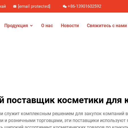
хай
[email protected]
+86-13901602592
Продукция
О нас
Новости
Свяжитесь с нами
й поставщик косметики для 
и служит комплексным решением для закупок компаний в с
 и розничными торговцами, эти поставщики используют 
ть широкий ассортимент косметических товаров по конкур