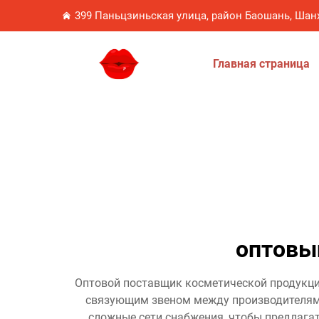
399 Паньцзиньская улица, район Баошань, Шан
Главная страница
оптовы
Оптовой поставщик косметической продукци
связующим звеном между производителями
сложные сети снабжения, чтобы предлага