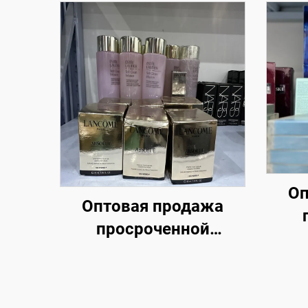
Оп
Оптовая продажа
просроченной
косм
косметики и
спе
парфюмерии –
Сам
премиальные бренды
тов