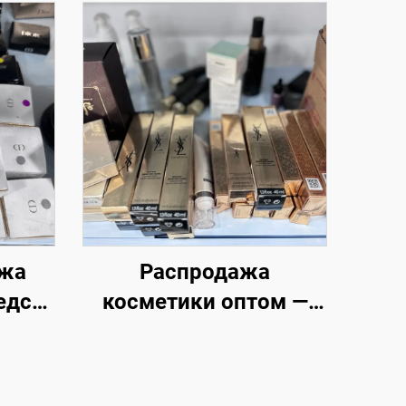
ажа
Распродажа
едств
косметики оптом —
й —
лучший производитель
ику
косметики: тональный
ас от
крем, тушь, помада