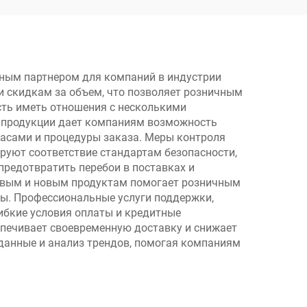
дов
ите
ию
ным партнером для компаний в индустрии
и скидкам за объем, что позволяет розничным
tase,
ть иметь отношения с несколькими
che
 продукции дает компаниям возможность
пасами и процедуры заказа. Меры контроля
ior и
руют соответствие стандартам безопасности,
редотвратить перебои в поставках и
довым и новым продуктам помогает розничным
ы. Профессиональные услуги поддержки,
ибкие условия оплаты и кредитные
печивает своевременную доставку и снижает
данные и анализ трендов, помогая компаниям