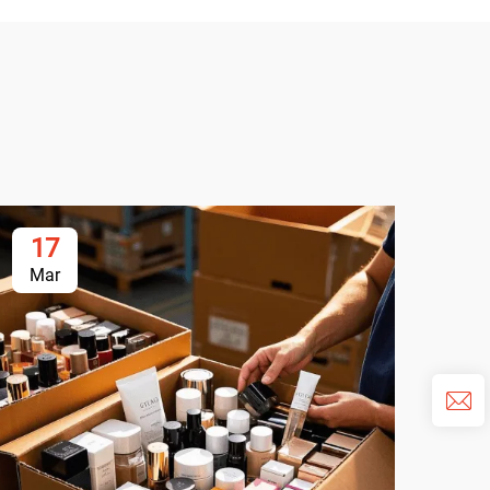
17
2
Mar
Ju