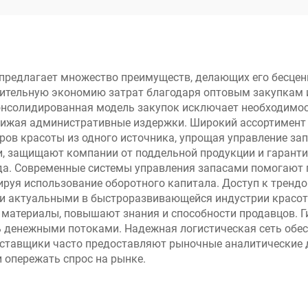
ведущих брен
продавцов
красоты. Закаж
крупную парт
Chanel, MAC,
предлагает множество преимуществ, делающих его бесцен
чительную экономию затрат благодаря оптовым закупкам 
Maybelline, Keras
нсолидированная модель закупок исключает необходимос
Le Labo, La Ro
снижая административные издержки. Широкий ассортимент
ров красоты из одного источника, упрощая управление за
Posay, Lancome, D
, защищают компании от поддельной продукции и гаранти
др.
да. Современные системы управления запасами помогают п
руя использование оборотного капитала. Доступ к трен
и актуальными в быстроразвивающейся индустрии красот
материалы, повышают знания и способности продавцов. Г
денежными потоками. Надежная логистическая сеть обес
поставщики часто предоставляют рыночные аналитические 
 опережать спрос на рынке.