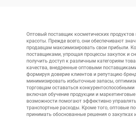
по скидочным ценам
для интернет-
магазинов, спа и
розничных магазинов
Оптовый поставщик косметических продуктов 
красоты. Прежде всего, они обеспечивают зна
продавцам максимизировать свои прибыли. Ко
поставщиками, упрощая процессы закупок и 
получить доступ к различным категориям това
качества, внедренные оптовыми поставщиками
формируя доверие клиентов и репутацию брен
минимизировать избыточные запасы, оптимизи
торговцам оставаться конкурентоспособными 
включая обучение продукции и маркетинговые 
возможности помогают эффективно управлять 
транспортные расходы. Кроме того, оптовые 
принимать обоснованные решения о закупках и