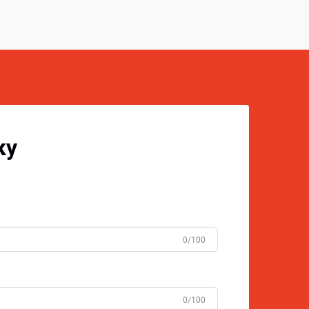
ку
0/100
0/100