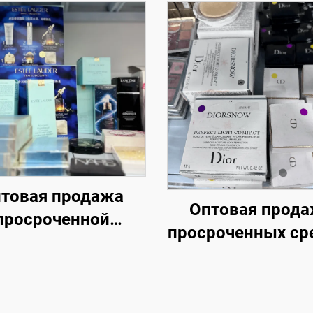
товая продажа
Оптовая прод
просроченной
просроченных ср
етики — Отобрано
ухода за коже
циально для вас.
Купите космет
ые продаваемые
оптом прямо сейч
ары от надежных