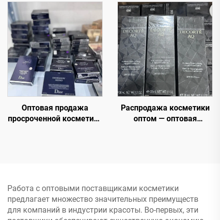
с приближающимся
продаваемые товары от
сроком годности
надежных продавцов
Оптовая продажа
Распродажа косметики
просроченной косметики
оптом — оптовая
— Fen Beauty Trading
продажа макияжа для
предлагает широкий
лица, избыточные
выбор косметических
запасы — брендовая
продуктов для макияжа
косметика
и ухода за кожей по
низким, со скидкой
Работа с оптовыми поставщиками косметики
ценам для всех целей и
предлагает множество значительных преимуществ
случаев использования
для компаний в индустрии красоты. Во-первых, эти