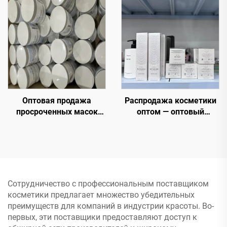
ценам для электронной
электронной коммерции
коммерции и спа-
и розничных торговцев
салонов
Оптовая продажа
Распродажа косметики
просроченных масок
оптом — оптовый
премиум брендов –
магазин косметики,
премиальные Facial
прямые поставки по
Masks по невероятно
низким ценам
низким ценам
Сотрудничество с профессиональным поставщиком
косметики предлагает множество убедительных
преимуществ для компаний в индустрии красоты. Во-
первых, эти поставщики предоставляют доступ к