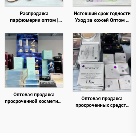
Распродажа
Истекший срок годности
парфюмерии оптом |
Уход за кожей Оптом –
Оптовая продажа
Премиальные бренды по
премиальных
сниженным ценам для
избыточных роскошных
электронной коммерции
ароматов для
и розничных торговцев
международных
покупателей
Оптовая продажа
Оптовая продажа
просроченной косметики
просроченных средств
— Отобрано специально
ухода за кожей — Купите
для вас. Самые
косметику оптом прямо
продаваемые товары от
сейчас от ведущих
надежных продавцов
брендов красоты.