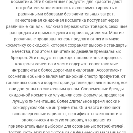
косметики. Эти бюджетные продукты для красоты дают
потребителям возможность экспериментировать с
различными образами без значительных затрат.
Качественная скидочная косметика поступает через
различные каналы, включая переизбыток товаров, сезонные
распродажи и прямые сделки с производителями. Многие
розничные продавцы теперь предлагают легитимную
косметику со скидкой, которая сохраняет высокие стандарты
качества, при этом значительно дешевле премиальных
брендов. Эти продукты проходят аналогичные процессы
контроля качества и часто содержат сопоставимые
ингредиенты с более дорогими аналогами. Ассортимент
косметики обычно включает широкий спектр продуктов, от
тональных основ и корректоров до теней для век и помад, все
они доступны по сниженным ценам. Современные бренды
скидочной косметики улучшили свои формулы, предлагая
лучшую пигментацию, более длительное время носки и
кожедружелюбные ингредиенты. Они часто включают
гипоаллергенные варианты, сертификаты жестокости и
экологически чистую упаковку, что делает их
привлекательным выбором для осознанных потребителей.
Доступность этих продуктов как в физических магазинах со