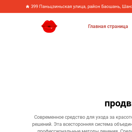
399 Паньцзиньская улица, район Баошань, Шан
Главная страница
продв
Современное средство для ухода за красот
решений. Эта всесторонняя система объеди
профессиональные методы лечения. Сре