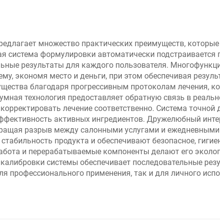
палитры, более
популярных отте
оптом
предлагает множество практических преимуществ, которы
ная система формулировки автоматически подстраивается 
льные результаты для каждого пользователя. Многофункц
ему, экономя место и деньги, при этом обеспечивая резул
щества благодаря прогрессивным протоколам лечения, к
умная технология предоставляет обратную связь в реальн
 корректировать лечение соответственно. Система точной
эффективность активных ингредиентов. Дружелюбный инт
ращая разрыв между салонными услугами и ежедневными 
табильность продукта и обеспечивают безопасное, гигие
абота и перерабатываемые компоненты делают его эколо
калибровки системы обеспечивает последовательные резу
ля профессионального применения, так и для личного исп