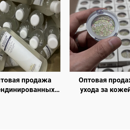
товая продажа
Оптовая прод
ендинированных
ухода за кожей
редств ухода за
истекшим сро
кожей с
годности — Опт
иближающимся
роскошные
роком годности
косметическ