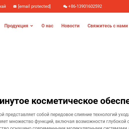
хай
[email protected]
+86-13901602592
Продукция
О нас
Новости
Свяжитесь с нами
инутое косметическое обесп
ой представляет собой передовое слияние технологий ухо
няет множество функций, включая возможности глубокой о
дство оснащено современными молекулярными системами 