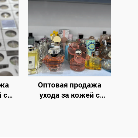
ажа
Оптовая продажа
 с
ухода за кожей с
ком
истекшим сроком
овые
годности — Избыток
косметики глобальных
ие
брендов, Скидка 70%