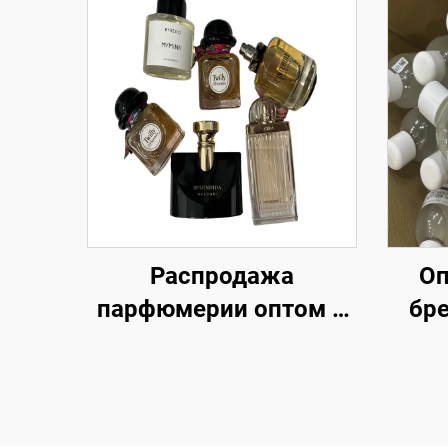
Распродажа
Оп
парфюмерии оптом –
бр
премиальные ароматы
с
по скидочным ценам
пр
с