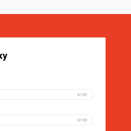
ку
0/100
0/100