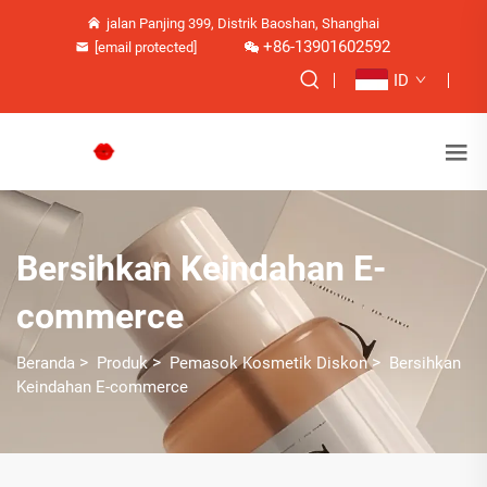
jalan Panjing 399, Distrik Baoshan, Shanghai
+86-13901602592
[email protected]
ID
Bersihkan Keindahan E-
commerce
>
>
>
Beranda
Produk
Pemasok Kosmetik Diskon
Bersihkan
Keindahan E-commerce