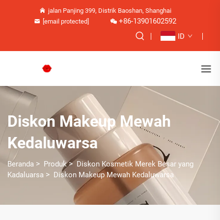
jalan Panjing 399, Distrik Baoshan, Shanghai
+86-13901602592
[email protected]
ID
Diskon Makeup Mewah
Kedaluwarsa
>
>
Beranda
Produk
Diskon Kosmetik Merek Besar yang
>
Kadaluarsa
Diskon Makeup Mewah Kedaluwarsa