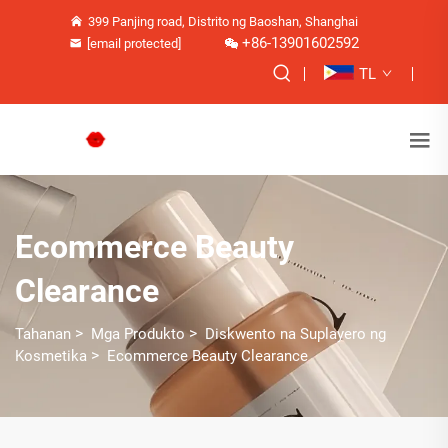
399 Panjing road, Distrito ng Baoshan, Shanghai
+86-13901602592
[email protected]
TL
Ecommerce Beauty
Clearance
>
>
Tahanan
Mga Produkto
Diskwento na Suplayero ng
>
Kosmetika
Ecommerce Beauty Clearance