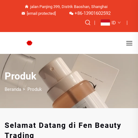
jalan Panjing 399, Distrik Baoshan, Shanghai
+86-13901602592
[email protected]
ID
Produk
>
Beranda
Produk
Selamat Datang di Fen Beauty
Trading