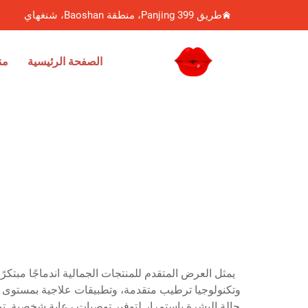
طريق Panjing 399، منطقة Baoshan، شنغهاي
الصفحة الرئيسية
من
يمثل العرض المتقدم للمنتجات الجمالية اندماجًا مبتكر
وتكنولوجيا ترطيب متقدمة، وتطبيقات علاجية بمستوى مح
حالة البشرة باستمرار لتوفير توصيات رعاية شخصية. توف