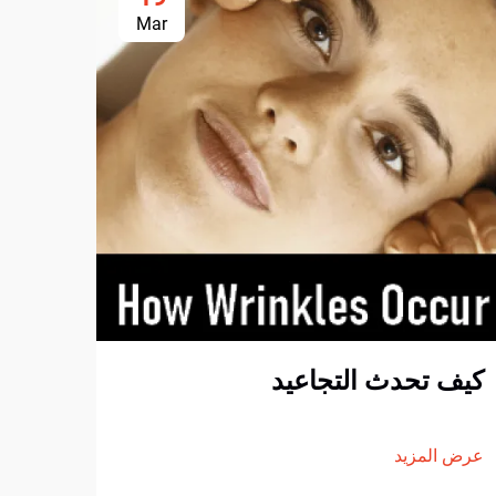
Mar
أكبر
الجم
024
كيف تحدث التجاعيد
عرض ا
عرض المزيد