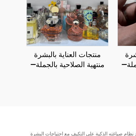
شرة
منتجات العناية بالبشرة
ملة—
منتهية الصلاحية بالجملة—
رة
فائض العلامات التجارية
ان رائجة
العالمية للمكياج - خصم
70٪ عن السعر الأصلي
للموزعين
تمد نظام صياغته الذكية على التكيف مع احتياجات البشرة