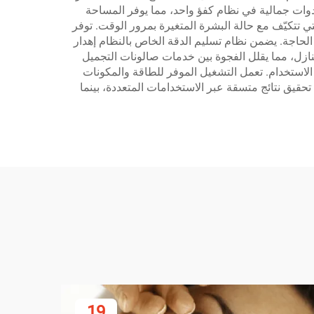
أدوات جمالية في نظام كفؤ واحد، مما يوفر المساحة
ي تتكيّف مع حالة البشرة المتغيرة بمرور الوقت. توفر
لحاجة. يضمن نظام تسليم الدقة الخاص بالنظام إهدار
نازل، مما يقلل الفجوة بين خدمات صالونات التجميل
الاستخدام. تعمل التشغيل الموفر للطاقة والمكونات
ا بيئيًا دون المساس بالأداء. يضمن ميزة الت headibration الأوتوماتيكية للنظام تحقيق نتائج متسقة عبر الاستخدامات المتعددة، بينما
19