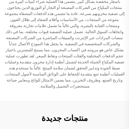
بأسعار مخفضة بشكل كبير. يتضمن هذا العملية شراء كميات كبيرة من
منتجات المكياج من الشركات المصنعة أو التجار أو التوزيع الذين يحتاجون
إلى تصفية مخزونهم بسرعة. عادة ما تتضمن هذه الدفعات المصفاة مجموعة
متنوعة من المنتجات، من الأساسيات وأقلام الشفاه إلى ظلال العيون
ومنتجات العناية بالبشرة، والتي غالباً ما تشمل علامات تجارية معروفة
واتجاهات السوق الحالية. تشمل عملية التصفية قنوات مختلفة، بما في ذلك
منصات المزادات عبر الإنترنت والمبيعات المباشرة من الشركات المصنعة
والشركات المتخصصة في التصفية. ما يجعل هذا النموذج الأعمال جذاباً
بشكل خاص هو مرونته في اكتساب المخزون، مما يسمح للمشترين باختيار
حجم الدفعات المختلفة والفئات المنتجات ونقاط السعر. لقد تطورت عملية
تصفيه المكياج الجملة الحديثة لتشمل أنظمة إدارة مخزون متقدمة وعمليات
ضبط الجودة وتدابير التحقق لضمان سلامة المنتج. غالباً ما تستخدم هذه
العمليات أنظمة تتبع متقدمة للحفاظ على الوثائق المناسبة لأصول المنتجات،
وتاريخ الصنع، وظروف التخزين، مما يضمن الامتثال للوائح ومعايير صناعة
مستحضرات التجميل والسلامة.
منتجات جديدة