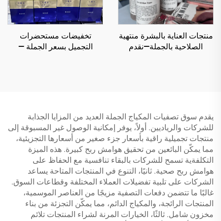
منتجات العناية بالبشرة منتهية
تخفيضات مستحضرات
الصلاحية بالجملة—نقدم
التجميل بسعر الجملة —
مجموعة متنوعة من منتجات
اكتشف موردين جودة
التجميل الأصلية بسعر الجملة
مستحضرات التجميل بالجملة
وهي الأنسب لجميع أنواع
يقدمون منتجات فاخرة لتعزيز
البشرة
عملك في مجال الجمال
يقدم سوق تصفيات المكياج الجملة العديد من المزايا الجذابة
للشركات والرياديين. أولاً، يوفر إمكانية الوصول غير المسبوقة إلى
منتجات تجميلية راقية بأسعار جزء صغير من أسعارها التجزيئية،
مما يمكّن البائعين من تحقيق هوامش ربح كبيرة. هذه الميزة
التكلفةية تسمح للشركات بالبقاء تنافسية مع الحفاظ على
هوامش ربح صحية. ثانيًا، التنوع في المنتجات المتاحة يساعد
الشركات على تلبية تفضيلات العملاء المختلفة وقطاعات السوق.
غالبًا ما تتضمن دفعات التصفية مزيجًا من العناصر الموسمية،
المنتجات الرائجة، والمكياج الدائم، مما يمكّن التجزئة من بناء
مخزون شامل. ثالثًا، الخيارات المرنة لشراء المنتجات تلائم