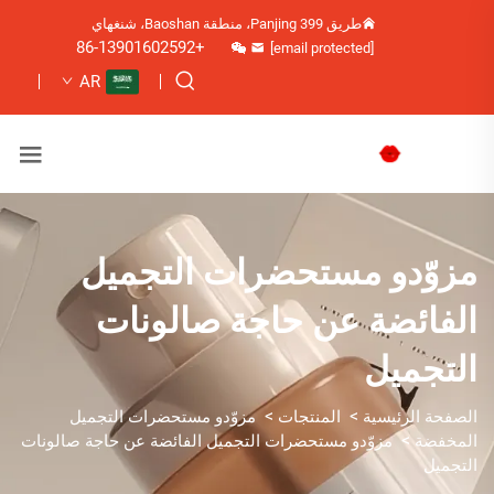
طريق Panjing 399، منطقة Baoshan، شنغهاي
+86-13901602592
[email protected]
AR
مزوّدو مستحضرات التجميل
الفائضة عن حاجة صالونات
التجميل
>
>
الصفحة الرئيسية
المنتجات
مزوّدو مستحضرات التجميل
>
المخفضة
مزوّدو مستحضرات التجميل الفائضة عن حاجة صالونات
التجميل