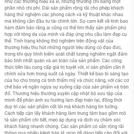
như các thương hiệu xa xỉ, nhưng thường chỉ bằng một
phần nhỏ chi phí. Dải sản phẩm rộng rãi cho phép khách
hàng thử nghiệm các phong cách và kỹ thuật khác nhau
mà không cần đầu tư tài chính lớn. Sự cam kết về tính bao
hàm đảm bảo rằng ai cũng có thể tìm thấy sản phẩm phù
hợp với tông da của mình và đáp ứng nhu cầu làm đẹp cụ
thể. Tình trạng không thử nghiệm trên động vật của
thương hiệu thu hút những người tiêu dùng có đạo đức,
trong khi quy trình kiểm soát chất lượng nghiêm ngặt đảm
bảo tính nhất quán và an toàn của sản phẩm. Các công
thức bền lâu cung cấp giá trị tuyệt vời, vì sản phẩm cần ít
chỉnh sửa hơn trong suốt cả ngày. Thiết kế bao bì sáng tạo
của họ chú trọng cả tính thẩm mỹ và chức năng, với các cơ
chế bảo vệ ngăn ngừa sự xuống cấp của sản phẩm và tràn
đổ. Thương hiệu thường xuyên cập nhật bộ sưu tập của
mình để phản ánh xu hướng làm đẹp hiện tại, đồng thời
duy trì các sản phẩm cốt lõi mà khách hàng tin tưởng.
Cách tiếp cận lấy khách hàng làm trung tâm bao gồm mô
tả sản phẩm chi tiết, mẹo áp dụng và dịch vụ chăm sóc
khách hàng nhanh chóng. Các sản phẩm có sẵn rộng rãi
thông qua nhiều kênh bán lẻ, giúp dễ dàng tiếp cận đối với