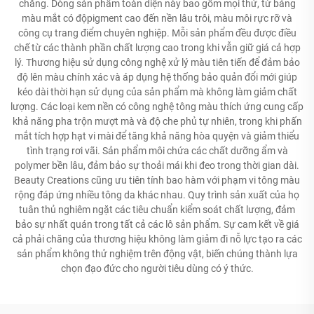
chăng. Dòng sản phẩm toàn diện này bao gồm mọi thứ, từ bảng
màu mắt có độpigment cao đến nền lâu trôi, màu môi rực rỡ và
công cụ trang điểm chuyên nghiệp. Mỗi sản phẩm đều được điều
chế từ các thành phần chất lượng cao trong khi vẫn giữ giá cả hợp
lý. Thương hiệu sử dụng công nghệ xử lý màu tiên tiến để đảm bảo
độ lên màu chính xác và áp dụng hệ thống bảo quản đổi mới giúp
kéo dài thời hạn sử dụng của sản phẩm mà không làm giảm chất
lượng. Các loại kem nền có công nghệ tông màu thích ứng cung cấp
khả năng pha trộn mượt mà và độ che phủ tự nhiên, trong khi phấn
mắt tích hợp hạt vi mài để tăng khả năng hòa quyện và giảm thiểu
tình trạng rơi vãi. Sản phẩm môi chứa các chất dưỡng ẩm và
polymer bền lâu, đảm bảo sự thoải mái khi đeo trong thời gian dài.
Beauty Creations cũng ưu tiên tính bao hàm với phạm vi tông màu
rộng đáp ứng nhiều tông da khác nhau. Quy trình sản xuất của họ
tuân thủ nghiêm ngặt các tiêu chuẩn kiểm soát chất lượng, đảm
bảo sự nhất quán trong tất cả các lô sản phẩm. Sự cam kết về giá
cả phải chăng của thương hiệu không làm giảm đi nỗ lực tạo ra các
sản phẩm không thử nghiệm trên động vật, biến chúng thành lựa
chọn đạo đức cho người tiêu dùng có ý thức.