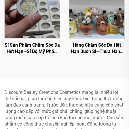
khấu.
Sỉ Sản Phẩm Chăm Sóc Da
Hàng Chăm Sóc Da Hết
Hết Hạn—Sỉ Bộ Mỹ Phẩm
Hạn Buôn Sỉ—Thừa Hàng
Cao Cấp，50+ Màu Xu
Mỹ Phẩm Thương Hiệu
Hướng Trong Số Lượng
Toàn Cầu - Giảm 70% Giá
Lớn
Bán Lẻ Cho Người Bán Lại
Discount Beauty Creations Cosmetics mang lại nhiều lợi
thế nổi bật, giúp thương hiệu này khác biệt trong thị trường
làm đẹp cạnh tranh. Trước tiên, thương hiệu cung cấp chất
lượng cao cấp với mức giá phải chăng, giúp nghệ thuật
trang điểm cao cấp trở nên khả thi cho mọi người. Các sản
phẩm có công thức chuyên nghiệp, hoạt động tương tự