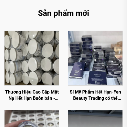
Sản phẩm mới
Thương Hiệu Cao Cấp Mặt
Sỉ Mỹ Phẩm Hết Hạn-Fen
Nạ Hết Hạn Buôn bán -
Beauty Trading có thể
Mặt Nạ Chăm Sóc Da
cung cấp một loạt các sản
Premium Với Giá Không
phẩm trang điểm và mỹ
Thể Đánh Bại
phẩm cho mọi mục đích
với giá thấp, được chiết