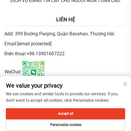
DỊCH VỤ ĐÁNG TIN CẬY CHO NGƯỜI MUA TOÀN CẦU.
LIÊN HỆ
Add: 399 Đường Panjing, Quận Baoshan, Thượng Hải
Email:
[email protected]
Điện thoại:
+86-13901607222
WeChat:
We value your privacy
Chính sách bảo mật
We use cookies and similar tools to provide our services. If you
don't want to accept all cookies, click Personalize cookies.
Bản quyền © 2025 China Shanghai Fen Beauty Trading Co., Ltd. Tất
Accept all
cả các quyền được bảo lưu.
Personalize cookies