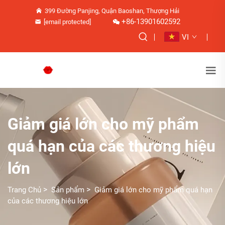
399 Đường Panjing, Quận Baoshan, Thượng Hải
+86-13901602592
[email protected]
VI
Giảm giá lớn cho mỹ phẩm
quá hạn của các thương hiệu
lớn
>
>
Trang Chủ
Sản phẩm
Giảm giá lớn cho mỹ phẩm quá hạn
của các thương hiệu lớn