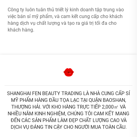
Công ty luôn tuân thủ triết lý kinh doanh tập trung vào
việc bán sỉ mỹ phẩm, và cam kết cung cấp cho khách
hàng dịch vụ chất lượng và tạo ra giá trị tối đa cho
khách hàng.
SHANGHAI FEN BEAUTY TRADING LÀ NHÀ CUNG CẤP SỈ
MỸ PHẨM HÀNG ĐẦU TỌA LẠC TẠI QUẬN BAOSHAN,
THƯỢNG HẢI. VỚI KHO HÀNG TRỰC TIẾP 2,000㎡ VÀ
NHIỀU NĂM KINH NGHIỆM, CHÚNG TÔI CAM KẾT MANG
ĐẾN CÁC SẢN PHẨM LÀM ĐẸP CHẤT LƯỢNG CAO VÀ
DỊCH VỤ ĐÁNG TIN CẬY CHO NGƯỜI MUA TOÀN CẦU.