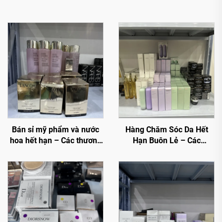
Bán sỉ mỹ phẩm và nước
Hàng Chăm Sóc Da Hết
hoa hết hạn – Các thương
Hạn Buôn Lẻ – Các
hiệu cao cấp với giá giảm
Thương Hiệu Cao Cấp Với
cho thương mại điện tử,
Giá Giảm Cho Thương Mại
spa và bán lẻ
Điện Tử Và Nhà Bán Lẻ