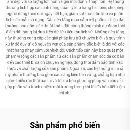
làm đẹp với số lượng lớn hơn và giá mỗi đơn vị thấp hơn. Hệ thống
thường tích hợp các tính năng quản lý kho hàng tiên tiến, cho phép
người dùng theo dõi ngày hết hạn, giám sát mức tồn kho và phân
tích các mẫu sử dụng. Các nền tảng mua sắm mỹ phẩm sỉ hiện đại
thường bao gồm các thuật toán đặt hàng thông minh dự đoán thời
điểm đặt hàng lại dựa trên dữ liệu tiêu thụ lịch sử. Những nền tảng
này thường cung cấp các giải pháp lưu trữ chuyên biệt và quy trình
xử lý để duy trì độ nguyên vẹn của sản phẩm, đặc biệt là đối với các
mặt hàng nhạy cảm với nhiệt độ. Cách tiếp cận này bao quát một
phạm vi rộng các sản phẩm, từ các sản phẩm chăm sóc da cơ bản
đến các thiết bị salon chuyên nghiệp, đồng thời đảm bảo tính xác
thực và chất lượng của sản phẩm. Ngoài ra, các hệ thống mua sỉ
mỹ phẩm thường bao gồm các sáng kiến bền vững, chẳng hạn như
giảm thiểu rác thải bao bì và tối ưu hóa phương pháp vận chuyển,
góp phần vào trách nhiệm môi trường trong khi tối đa hóa tiết kiệm
chi phí.
Sản phẩm phổ biến