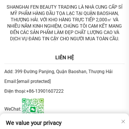
SHANGHAI FEN BEAUTY TRADING LÀ NHÀ CUNG CẤP SỈ
MỸ PHẨM HÀNG ĐẦU TỌA LẠC TẠI QUẬN BAOSHAN,
THƯỢNG HẢI. VỚI KHO HÀNG TRỰC TIẾP 2,000㎡ VÀ
NHIỀU NĂM KINH NGHIỆM, CHÚNG TÔI CAM KẾT MANG
ĐẾN CÁC SẢN PHẨM LÀM ĐẸP CHẤT LƯỢNG CAO VÀ
DỊCH VỤ ĐÁNG TIN CẬY CHO NGƯỜI MUA TOÀN CẦU.
LIÊN HỆ
Add: 399 Đường Panjing, Quận Baoshan, Thượng Hải
Email:
[email protected]
Điện thoại:
+86-13901607222
WeChat:
We value your privacy
Chính sách bảo mật