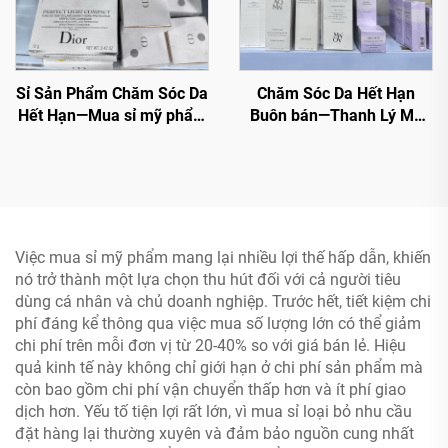
Sỉ Sản Phẩm Chăm Sóc Da
Chăm Sóc Da Hết Hạn
Hết Hạn—Mua sỉ mỹ phẩm
Buôn bán—Thanh Lý Mỹ
ngay từ các thương hiệu
Phẩm Buôn bán
làm đẹp hàng đầu. Đặt
hàng số lượng lớn Chanel,
MAC, Maybelline,
Kerastase, Le Labo, La
Roche Posay, Lancome,
Việc mua sỉ mỹ phẩm mang lại nhiều lợi thế hấp dẫn, khiến
Dior v.v.
nó trở thành một lựa chọn thu hút đối với cả người tiêu
dùng cá nhân và chủ doanh nghiệp. Trước hết, tiết kiệm chi
phí đáng kể thông qua việc mua số lượng lớn có thể giảm
chi phí trên mỗi đơn vị từ 20-40% so với giá bán lẻ. Hiệu
quả kinh tế này không chỉ giới hạn ở chi phí sản phẩm mà
còn bao gồm chi phí vận chuyển thấp hơn và ít phí giao
dịch hơn. Yếu tố tiện lợi rất lớn, vì mua sỉ loại bỏ nhu cầu
đặt hàng lại thường xuyên và đảm bảo nguồn cung nhất