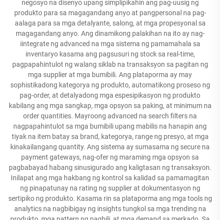
negosyo na disenyo upang simplipikahin ang pag-uusig ng
produkto para sa magagandang anyo at pangpersonal na pag-
aalaga para sa mga detalyante, salong, at mga propesyonal sa
magagandang anyo. Ang dinamikong palakihan na ito ay nag-
iintegrate ng advanced na mga sistema ng pamamahala sa
inventaryo kasama ang pagsusuri ng stock sa real-time,
pagpapahintulot ng walang siklab na transaksyon sa pagitan ng
mga supplier at mga bumibili. Ang plataporma ay may
sophistikadong kategorya ng produkto, automatikong proseso ng
pag-order, at detalyadong mga espesipikasyon ng produkto
kabilang ang mga sangkap, mga opsyon sa paking, at minimum na
order quantities. Mayroong advanced na search filters na
nagpapahintulot sa mga bumibili upang mabilis na hanapin ang
tiyak na item batay sa brand, kategorya, range ng presyo, at mga
kinakailangang quantity. Ang sistema ay sumasama ng secure na
payment gateways, nag-ofer ng maraming mga opsyon sa
pagbabayad habang sinusigurado ang kaligtasan ng transaksyon.
Inilapat ang mga hakbang ng kontrol sa kalidad sa pamamagitan
ng pinapatunay na rating ng supplier at dokumentasyon ng
sertipiko ng produkto. Kasama rin sa plataporma ang mga tools ng
analytics na nagbibigay ng insights tungkol sa mga trending na
produkto, mga pattern ng pagbili, at mga demand sa merkado. Sa