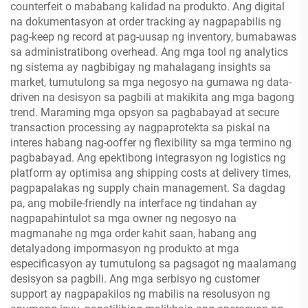
counterfeit o mababang kalidad na produkto. Ang digital
na dokumentasyon at order tracking ay nagpapabilis ng
pag-keep ng record at pag-uusap ng inventory, bumabawas
sa administratibong overhead. Ang mga tool ng analytics
ng sistema ay nagbibigay ng mahalagang insights sa
market, tumutulong sa mga negosyo na gumawa ng data-
driven na desisyon sa pagbili at makikita ang mga bagong
trend. Maraming mga opsyon sa pagbabayad at secure
transaction processing ay nagpaprotekta sa piskal na
interes habang nag-ooffer ng flexibility sa mga termino ng
pagbabayad. Ang epektibong integrasyon ng logistics ng
platform ay optimisa ang shipping costs at delivery times,
pagpapalakas ng supply chain management. Sa dagdag
pa, ang mobile-friendly na interface ng tindahan ay
nagpapahintulot sa mga owner ng negosyo na
magmanahe ng mga order kahit saan, habang ang
detalyadong impormasyon ng produkto at mga
especificasyon ay tumutulong sa pagsagot ng maalamang
desisyon sa pagbili. Ang mga serbisyo ng customer
support ay nagpapakilos ng mabilis na resolusyon ng