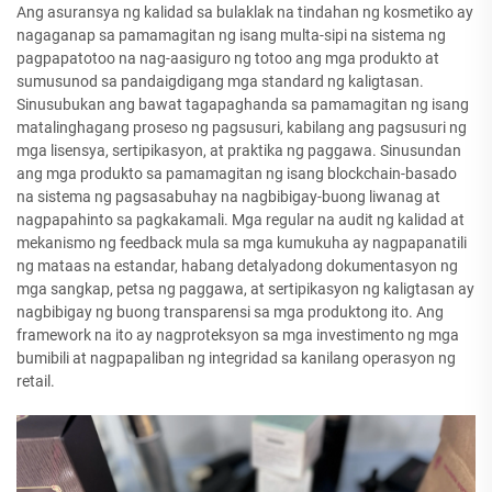
Ang asuransya ng kalidad sa bulaklak na tindahan ng kosmetiko ay
nagaganap sa pamamagitan ng isang multa-sipi na sistema ng
pagpapatotoo na nag-aasiguro ng totoo ang mga produkto at
sumusunod sa pandaigdigang mga standard ng kaligtasan.
Sinusubukan ang bawat tagapaghanda sa pamamagitan ng isang
matalinghagang proseso ng pagsusuri, kabilang ang pagsusuri ng
mga lisensya, sertipikasyon, at praktika ng paggawa. Sinusundan
ang mga produkto sa pamamagitan ng isang blockchain-basado
na sistema ng pagsasabuhay na nagbibigay-buong liwanag at
nagpapahinto sa pagkakamali. Mga regular na audit ng kalidad at
mekanismo ng feedback mula sa mga kumukuha ay nagpapanatili
ng mataas na estandar, habang detalyadong dokumentasyon ng
mga sangkap, petsa ng paggawa, at sertipikasyon ng kaligtasan ay
nagbibigay ng buong transparensi sa mga produktong ito. Ang
framework na ito ay nagproteksyon sa mga investimento ng mga
bumibili at nagpapaliban ng integridad sa kanilang operasyon ng
retail.