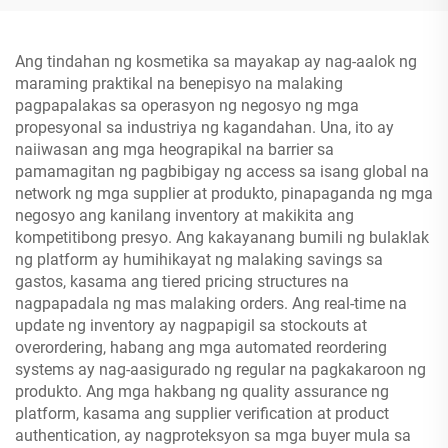
Mascara, Lipyut
aalok ng mataas na
kalidad na produkong
papainit sa negosyong
Ang tindahan ng kosmetika sa mayakap ay nag-aalok ng
pang-kagandahan mo
maraming praktikal na benepisyo na malaking
pagpapalakas sa operasyon ng negosyo ng mga
propesyonal sa industriya ng kagandahan. Una, ito ay
naiiwasan ang mga heograpikal na barrier sa
pamamagitan ng pagbibigay ng access sa isang global na
network ng mga supplier at produkto, pinapaganda ng mga
negosyo ang kanilang inventory at makikita ang
kompetitibong presyo. Ang kakayanang bumili ng bulaklak
ng platform ay humihikayat ng malaking savings sa
gastos, kasama ang tiered pricing structures na
nagpapadala ng mas malaking orders. Ang real-time na
update ng inventory ay nagpapigil sa stockouts at
overordering, habang ang mga automated reordering
systems ay nag-aasigurado ng regular na pagkakaroon ng
produkto. Ang mga hakbang ng quality assurance ng
platform, kasama ang supplier verification at product
authentication, ay nagproteksyon sa mga buyer mula sa