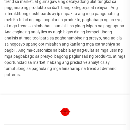
trend sa market, at gumagawa ng detalyadong ulat tungkol sa
pagganap ng produkto sa iba't ibang kategorya at rehiyon. Ang
interaktibong dashboards ay ipinapakita ang mga pangunahing
metrika tulad ng mga popular na produkto, pagbabago ng presyo,
at mga trend sa simbahan, pumipilit sa pinag-isipan na pagpupuna.
Ang engine ng analytics ay nagbibigay din ng kompetitibong
analisis at mga tool para sa paghahambing ng presyo, nag-aalala
sa negosyo upang optimisahan ang kanilang mga estratehiya sa
pagbili. Ang ma-customize na babala ay nag-uulat sa mga user ng
mga pagbabago sa presyo, bagong paglunsad ng produkto, at mga
oportunidad sa market, habang ang predictive analytics ay
tumutulong sa paghula ng mga hinaharap na trend at demand
patterns.