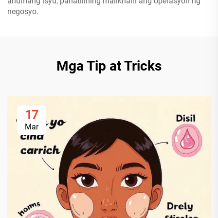
anumang isyu, panatilihing malikhain ang operasyon ng
negosyo.
Mga Tip at Tricks
17
Mar