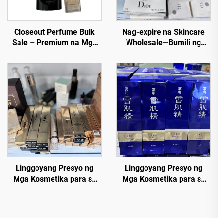
Closeout Perfume Bulk
Nag-expire na Skincare
Sale – Premium na Mga
Wholesale—Bumili ng
Fragrance sa Bawas na
cosmetics wholesale
Presyo
ngayon mula sa taas na
beauty brands. Mag-order
Bulk Chanel, MAC,
Maybelline, Kerastase, Le
Labo, La Roche Posay,
Lancome, Dior etc.
Linggoyang Presyo ng
Linggoyang Presyo ng
Mga Kosmetika para sa
Mga Kosmetika para sa
Bulok — Pinakamahusay
Bulok — Kutobin ang mga
na Tagagawa ng
supplier ng kosmetikang
Kosmetika - Fundasyon,
para sa bulok na nag-