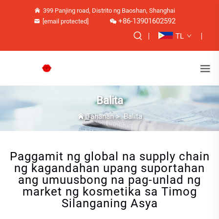
399 Panjing road, Distrito ng Baoshan, Shanghai
+86-13901602592
[email protected]
TL
Balita
Tahanan
>
Balita
Paggamit ng global na supply chain
ng kagandahan upang suportahan
ang umuusbong na pag-unlad ng
market ng kosmetika sa Timog
Silanganing Asya