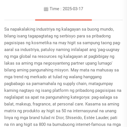
Time : 2025-03-17
Sa napakalaking industriya ng kalagayan sa buong mundo,
bilang isang tagapagtatag ng serbisyo para sa pribadong
pagsisipas ng kosmetika na may higit sa sampung taong pag-
aaral sa industriya, patuloy naming inilalapat ang 'pag-uugnay
ng mga global na resources ng kalagayan at pagbibigay ng
lakas sa aming mga negosyanteng partner upang lumago'
bilang aming pangunahing misyon. May mata na mahusay sa
mga trend ng merkado at tulad ng walang hanggang
pagbabago sa pamamahala ng supply chain, matagumpay
kaming nagtayo ng isang platform ng pribadong pagsisipas na
naglalapat sa apat na pangunahing kategorya: pag-aalaga sa
balat, makeup, fragrance, at personal care. Kasama sa aming
matrix ng produkto ay higit sa 50 na internasyunal na unang
linya ng mga brand tulad ni Dior, Shiseido, Estée Lauder, pati
na rin ang higit sa 800 na bumubuong internet-famous na mga