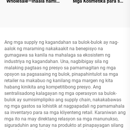
Wholesale—Inaala namin
Mga Kosmetika para sa
ang iba't ibang orihinal na
Bulok — Tindahan ng Mga
produkto ng cosmetics sa
Kosmetikang para sa
wholesale price na angkop
Bulok, Direktang Mura
para sa lahat ng uri ng
balat
Ang mga supply ng kagandahan sa bulok-bulok ay nag-
aalok ng maraming nakakaakit na benepisyo na
gumagawa sa kanila na mahalaga sa ekosistem ng
industriya ng kagandahan. Una, nagbibigay sila ng
malaking pagtaas ng presyo sa pamamagitan ng mga
opsyon sa pagsasaing ng bulok, pinapahintulot sa mga
retailer na makabuo ng kanilang mga margen ng kita
habang kinikita ang kompetitibong presyo. Ang
sentralisadong kalagayan ng mga operasyon sa bulok-
bulok ay sumisimplipiko ang supply chain, nakakabawas
ng mga gastos sa lohistik at nagpapadali ng pamamahala
sa inventaryo para sa mga kliyenteng retail. Karaniwan ang
mga ito na may direktang relasyon sa mga manunukso,
siguraduhin ang tunay na produkto at pinapayagan silang