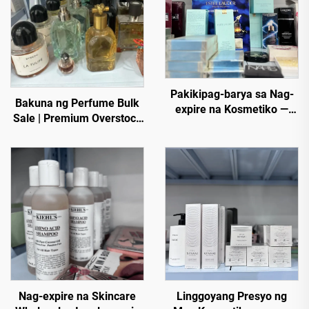
Pakikipag-barya sa Nag-
Bakuna ng Perfume Bulk
expire na Kosmetiko —
Sale | Premium Overstock
Pinili Para Sa Iyo.
Luxury Fragrances
Pinakamahalagang mga
Wholesale para sa mga
Produko mula sa Matitiyak
Global Buyer
na Mga Nagbebenta
Nag-expire na Skincare
Linggoyang Presyo ng