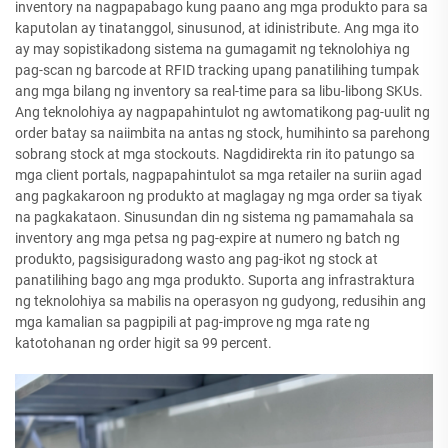
inventory na nagpapabago kung paano ang mga produkto para sa
kaputolan ay tinatanggol, sinusunod, at idinistribute. Ang mga ito
ay may sopistikadong sistema na gumagamit ng teknolohiya ng
pag-scan ng barcode at RFID tracking upang panatilihing tumpak
ang mga bilang ng inventory sa real-time para sa libu-libong SKUs.
Ang teknolohiya ay nagpapahintulot ng awtomatikong pag-uulit ng
order batay sa naiimbita na antas ng stock, humihinto sa parehong
sobrang stock at mga stockouts. Nagdidirekta rin ito patungo sa
mga client portals, nagpapahintulot sa mga retailer na suriin agad
ang pagkakaroon ng produkto at maglagay ng mga order sa tiyak
na pagkakataon. Sinusundan din ng sistema ng pamamahala sa
inventory ang mga petsa ng pag-expire at numero ng batch ng
produkto, pagsisiguradong wasto ang pag-ikot ng stock at
panatilihing bago ang mga produkto. Suporta ang infrastraktura
ng teknolohiya sa mabilis na operasyon ng gudyong, redusihin ang
mga kamalian sa pagpipili at pag-improve ng mga rate ng
katotohanan ng order higit sa 99 percent.