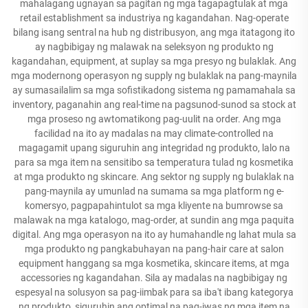
mahalagang ugnayan sa pagitan ng mga tagapagtulak at mga
retail establishment sa industriya ng kagandahan. Nag-operate
bilang isang sentral na hub ng distribusyon, ang mga itatagong ito
ay nagbibigay ng malawak na seleksyon ng produkto ng
kagandahan, equipment, at suplay sa mga presyo ng bulaklak. Ang
mga modernong operasyon ng supply ng bulaklak na pang-maynila
ay sumasailalim sa mga sofistikadong sistema ng pamamahala sa
inventory, paganahin ang real-time na pagsunod-sunod sa stock at
mga proseso ng awtomatikong pag-uulit na order. Ang mga
facilidad na ito ay madalas na may climate-controlled na
magagamit upang siguruhin ang integridad ng produkto, lalo na
para sa mga item na sensitibo sa temperatura tulad ng kosmetika
at mga produkto ng skincare. Ang sektor ng supply ng bulaklak na
pang-maynila ay umunlad na sumama sa mga platform ng e-
komersyo, pagpapahintulot sa mga kliyente na bumrowse sa
malawak na mga katalogo, mag-order, at sundin ang mga paquita
digital. Ang mga operasyon na ito ay humahandle ng lahat mula sa
mga produkto ng pangkabuhayan na pang-hair care at salon
equipment hanggang sa mga kosmetika, skincare items, at mga
accessories ng kagandahan. Sila ay madalas na nagbibigay ng
espesyal na solusyon sa pag-iimbak para sa iba't ibang kategorya
ng produkto, siguruhin ang optimal na pag-iwas ng mga item na