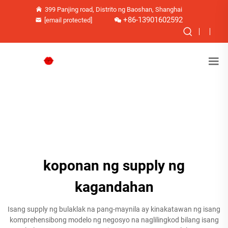
399 Panjing road, Distrito ng Baoshan, Shanghai
+86-13901602592
[email protected]
koponan ng supply ng
kagandahan
Isang supply ng bulaklak na pang-maynila ay kinakatawan ng isang
komprehensibong modelo ng negosyo na naglilingkod bilang isang