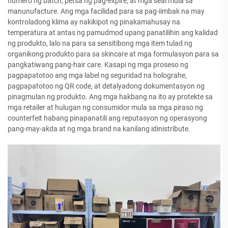
numero ng batch, petsa ng pag-expire, at mga seal mula sa
manunufacture. Ang mga facilidad para sa pag-iimbak na may
kontroladong klima ay nakikipot ng pinakamahusay na
temperatura at antas ng pamudmod upang panatilihin ang kalidad
ng produkto, lalo na para sa sensitibong mga item tulad ng
organikong produkto para sa skincare at mga formulasyon para sa
pangkatiwang pang-hair care. Kasapi ng mga proseso ng
pagpapatotoo ang mga label ng seguridad na holograhe,
pagpapatotoo ng QR code, at detalyadong dokumentasyon ng
pinagmulan ng produkto. Ang mga hakbang na ito ay protekte sa
mga retailer at hulugan ng consumidor mula sa mga piraso ng
counterfeit habang pinapanatili ang reputasyon ng operasyong
pang-may-akda at ng mga brand na kanilang idinistribute.