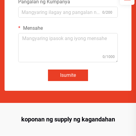
Pangalan ng Kumpanya
0/200
Mensahe
0/1000
Isumite
koponan ng supply ng kagandahan