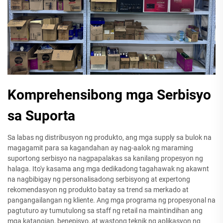
Komprehensibong mga Serbisyo
sa Suporta
Sa labas ng distribusyon ng produkto, ang mga supply sa bulok na
magagamit para sa kagandahan ay nag-aalok ng maraming
suportong serbisyo na nagpapalakas sa kanilang propesyon ng
halaga. Ito'y kasama ang mga dedikadong tagahawak ng akawnt
na nagbibigay ng personalisadong serbisyong at expertong
rekomendasyon ng produkto batay sa trend sa merkado at
pangangailangan ng kliente. Ang mga programa ng propesyonal na
pagtuturo ay tumutulong sa staff ng retail na maintindihan ang
mga katangian, benepisyo, at wastong teknik ng aplikasyon ng