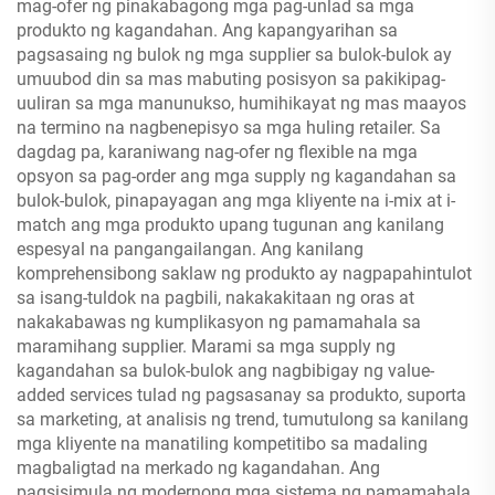
mag-ofer ng pinakabagong mga pag-unlad sa mga
produkto ng kagandahan. Ang kapangyarihan sa
pagsasaing ng bulok ng mga supplier sa bulok-bulok ay
umuubod din sa mas mabuting posisyon sa pakikipag-
uuliran sa mga manunukso, humihikayat ng mas maayos
na termino na nagbenepisyo sa mga huling retailer. Sa
dagdag pa, karaniwang nag-ofer ng flexible na mga
opsyon sa pag-order ang mga supply ng kagandahan sa
bulok-bulok, pinapayagan ang mga kliyente na i-mix at i-
match ang mga produkto upang tugunan ang kanilang
espesyal na pangangailangan. Ang kanilang
komprehensibong saklaw ng produkto ay nagpapahintulot
sa isang-tuldok na pagbili, nakakakitaan ng oras at
nakakabawas ng kumplikasyon ng pamamahala sa
maramihang supplier. Marami sa mga supply ng
kagandahan sa bulok-bulok ang nagbibigay ng value-
added services tulad ng pagsasanay sa produkto, suporta
sa marketing, at analisis ng trend, tumutulong sa kanilang
mga kliyente na manatiling kompetitibo sa madaling
magbaligtad na merkado ng kagandahan. Ang
pagsisimula ng modernong mga sistema ng pamamahala