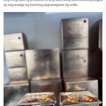
ay nag-aasiga ng wastong pagsasagawa ng order.