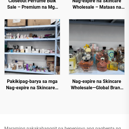
Closeout Perfume Bulk
Nag-expire na Skincare
Sale – Premium na Mga
Wholesale – Mataas na
Fragrance sa Bawas na
Klase ng Skincare sa
Presyo
Bawas na Presyo para sa
E-commerce at mga Spa
Pakikipag-barya sa mga
Nag-expire na Skincare
Nag-expire na Skincare—
Wholesale—Global Brand
Pinakamainam na
Overstock Cosmetics -
Likuidasyon ng mga
70% Off Retail Price para
Produkto ng Kagandahan
sa mga Reseller
Maraming nakakabanggit na benepisyo ang pagbenta ng