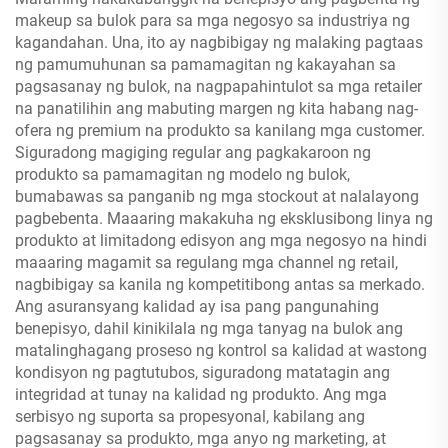
makeup sa bulok para sa mga negosyo sa industriya ng
kagandahan. Una, ito ay nagbibigay ng malaking pagtaas
ng pamumuhunan sa pamamagitan ng kakayahan sa
pagsasanay ng bulok, na nagpapahintulot sa mga retailer
na panatilihin ang mabuting margen ng kita habang nag-
ofera ng premium na produkto sa kanilang mga customer.
Siguradong magiging regular ang pagkakaroon ng
produkto sa pamamagitan ng modelo ng bulok,
bumabawas sa panganib ng mga stockout at nalalayong
pagbebenta. Maaaring makakuha ng eksklusibong linya ng
produkto at limitadong edisyon ang mga negosyo na hindi
maaaring magamit sa regulang mga channel ng retail,
nagbibigay sa kanila ng kompetitibong antas sa merkado.
Ang asuransyang kalidad ay isa pang pangunahing
benepisyo, dahil kinikilala ng mga tanyag na bulok ang
matalinghagang proseso ng kontrol sa kalidad at wastong
kondisyon ng pagtutubos, siguradong matatagin ang
integridad at tunay na kalidad ng produkto. Ang mga
serbisyo ng suporta sa propesyonal, kabilang ang
pagsasanay sa produkto, mga anyo ng marketing, at