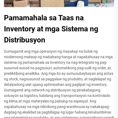
Pamamahala sa Taas na
Inventory at mga Sistema ng
Distribusyon
Gumagamit ang mga operasyon ng mayakap na bulok ng
modernong makeup ng mababang-hanga at napakahusay na mga
sistema ng pamamahala sa inventory na nag-iintegrate ng pag-
susunod-sunod na pagsusuri, automatikong pag-uulit ng order, at
prediktibong analitika. Ang mga ito ay sumusubaybayan ang antas
ng stock, nagsusunod sa paggalaw ng produkto, at naglalapat ng
detalyadong ulat upang optimisahan ang paglipat ng inventory.
Gumagamit ang network ng distribusyon ng pinakabagong
solusyon sa logistics, kabilang ang transportasyon na kontrolado
ng klima at mga materyales ng paksing na espesyal. Ang
napakahusay na mga teknikong pang-warehouse ay nakakapag-
dagdag ng ekalidad sa pagbibigay ng lugar habang kinukumbinsa
ang integridad ng produkto, at ang sistemang automatikong pagpili