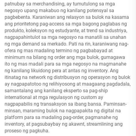
patnubay sa merchandising, ay tumutulong sa mga
negosyo upang makabuo ng kanilang potensyal sa
pagbebenta. Karaniwan ang relasyon sa bulok na kasama
ang prioritetong pag-access sa mga bagong paglabas ng
produkto, koleksyon ng estudyante, at trend sa industriya,
nagpapahintulot sa mga negosyo na manatili sa unahan
ng mga demand sa merkado. Pati na rin, karaniwang nag-
ofera ng mas madaling termino ng pagbabayad at
minimum na bilang ng order ang mga bulok, gumagawa
ito ng mas madali para sa mga negosyo na magmanahe
ng kanilang likuidong pera at antas ng inventory. Ang
itinatag na network ng distribusyon ng operasyon ng bulok
ay nagpapatotoo ng relihiyosong at maagaang pagdadala,
samantalang ang kanilang eksperto sa pag-ship
international at mga regulasyon ng custom ay
nagpapabilis ng transaksyon sa ibang bansa. Paminsan-
minsan, maraming bulok na nagpapakita ng digital na
platform para sa madaling pag-order, pagmanahe ng
inventory, at pagsubaybay ng akawnt, streamlining ang
proseso ng pagkuha.