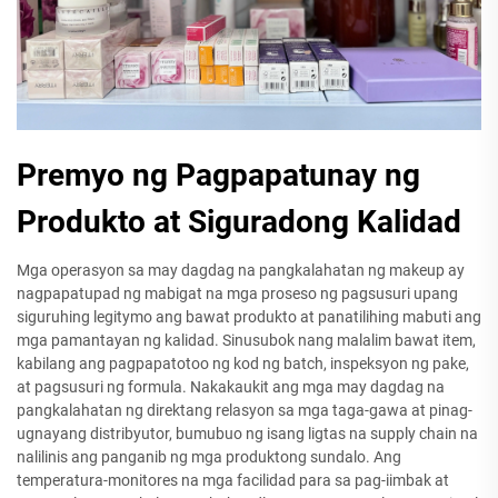
Premyo ng Pagpapatunay ng
Produkto at Siguradong Kalidad
Mga operasyon sa may dagdag na pangkalahatan ng makeup ay
nagpapatupad ng mabigat na mga proseso ng pagsusuri upang
siguruhing legitymo ang bawat produkto at panatilihing mabuti ang
mga pamantayan ng kalidad. Sinusubok nang malalim bawat item,
kabilang ang pagpapatotoo ng kod ng batch, inspeksyon ng pake,
at pagsusuri ng formula. Nakakaukit ang mga may dagdag na
pangkalahatan ng direktang relasyon sa mga taga-gawa at pinag-
ugnayang distribyutor, bumubuo ng isang ligtas na supply chain na
nalilinis ang panganib ng mga produktong sundalo. Ang
temperatura-monitores na mga facilidad para sa pag-iimbak at