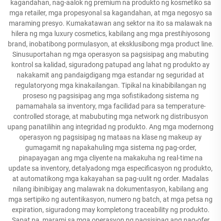
kagandahan, nag-aalok ng premium na produkto ng kosmetiko sa
mga retailer, mga propesyonal sa kagandahan, at mga negosyo sa
maraming presyo. Kumakatawan ang sektor na ito sa malawak na
hilera ng mga luxury cosmetics, kabilang ang mga prestihiyosong
brand, inobatibong pormulasyon, at eksklusibong mga product line.
Sinusuportahan ng mga operasyon sa pagsisipag ang mabuting
kontrol sa kalidad, siguradong patupad ang lahat ng produkto ay
nakakamit ang pandaigdigang mga estandar ng seguridad at
regulatoryong mga kinakailangan. Tipikal na kinabibilangan ng
proseso ng pagsisipag ang mga sofistikadong sistema ng
pamamahala sa inventory, mga facilidad para sa temperature-
controlled storage, at mabubuting mga network ng distribusyon
upang panatilihin ang integridad ng produkto. Ang mga modernong
operasyon ng pagsisipag ng mataas na klase ng makeup ay
gumagamit ng napakahuling mga sistema ng pag-order,
pinapayagan ang mga cliyente na makakuha ng real-time na
update sa inventory, detalyadong mga especificasyon ng produkto,
at automatikong mga kakayahan sa pag-uulit ng order. Madalas
nilang ibinibigay ang malawak na dokumentasyon, kabilang ang
mga sertipiko ng autentikasyon, numero ng batch, at mga petsa ng
expiration, siguradong may kompletong traceability ng produkto.
Sapat pa, marami sa mga operasyon ng pagsisipag ang nag-ofer