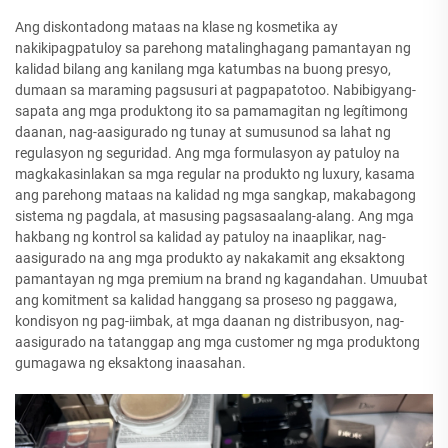
Ang diskontadong mataas na klase ng kosmetika ay
nakikipagpatuloy sa parehong matalinghagang pamantayan ng
kalidad bilang ang kanilang mga katumbas na buong presyo,
dumaan sa maraming pagsusuri at pagpapatotoo. Nabibigyang-
sapata ang mga produktong ito sa pamamagitan ng legítimong
daanan, nag-aasigurado ng tunay at sumusunod sa lahat ng
regulasyon ng seguridad. Ang mga formulasyon ay patuloy na
magkakasinlakan sa mga regular na produkto ng luxury, kasama
ang parehong mataas na kalidad ng mga sangkap, makabagong
sistema ng pagdala, at masusing pagsasaalang-alang. Ang mga
hakbang ng kontrol sa kalidad ay patuloy na inaaplikar, nag-
aasigurado na ang mga produkto ay nakakamit ang eksaktong
pamantayan ng mga premium na brand ng kagandahan. Umuubat
ang komitment sa kalidad hanggang sa proseso ng paggawa,
kondisyon ng pag-iimbak, at mga daanan ng distribusyon, nag-
aasigurado na tatanggap ang mga customer ng mga produktong
gumagawa ng eksaktong inaasahan.