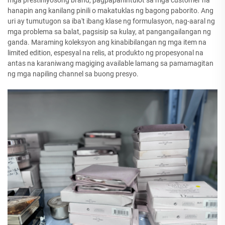
mga prestihiyosong brand, pagpapahintulot sa mga customer na
hanapin ang kanilang pinili o makatuklas ng bagong paborito. Ang
uri ay tumutugon sa iba't ibang klase ng formulasyon, nag-aaral ng
mga problema sa balat, pagsisip sa kulay, at pangangailangan ng
ganda. Maraming koleksyon ang kinabibilangan ng mga item na
limited edition, espesyal na relis, at produkto ng propesyonal na
antas na karaniwang magiging available lamang sa pamamagitan
ng mga napiling channel sa buong presyo.