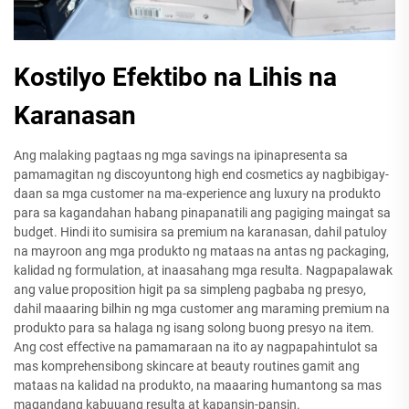
Kostilyo Efektibo na Lihis na
Karanasan
Ang malaking pagtaas ng mga savings na ipinapresenta sa
pamamagitan ng discoyuntong high end cosmetics ay nagbibigay-
daan sa mga customer na ma-experience ang luxury na produkto
para sa kagandahan habang pinapanatili ang pagiging maingat sa
budget. Hindi ito sumisira sa premium na karanasan, dahil patuloy
na mayroon ang mga produkto ng mataas na antas ng packaging,
kalidad ng formulation, at inaasahang mga resulta. Nagpapalawak
ang value proposition higit pa sa simpleng pagbaba ng presyo,
dahil maaaring bilhin ng mga customer ang maraming premium na
produkto para sa halaga ng isang solong buong presyo na item.
Ang cost effective na pamamaraan na ito ay nagpapahintulot sa
mas komprehensibong skincare at beauty routines gamit ang
mataas na kalidad na produkto, na maaaring humantong sa mas
magandang kabuuang resulta at kapansin-pansin.