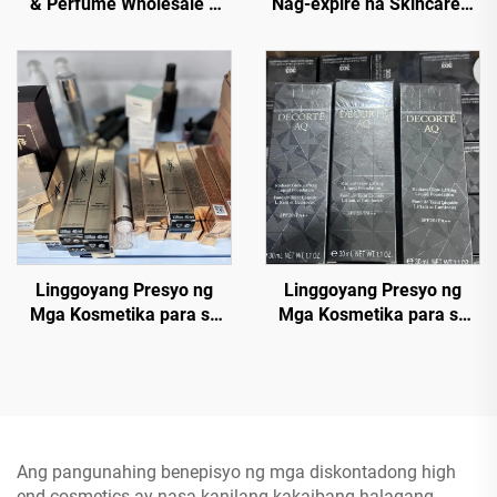
& Perfume Wholesale –
Nag-expire na Skincare—
Mga Premium na Brand sa
Pagsisilbi ng Pribadong
Diskwento para sa E-
mga Kosmetiko
commerce, mga Spa, at
mga Retailer
Linggoyang Presyo ng
Linggoyang Presyo ng
Mga Kosmetika para sa
Mga Kosmetika para sa
Bulok — Pinakamahusay
Bulok — Bulok ng Mga
na Tagagawa ng
Produkong Pang-mukha
Kosmetika - Fundasyon,
para sa Bulok na mga
Mascara, Lipyut
Estok - May-brand na Mga
Produkong Pang-mukha
Ang pangunahing benepisyo ng mga diskontadong high
end cosmetics ay nasa kanilang kakaibang halagang