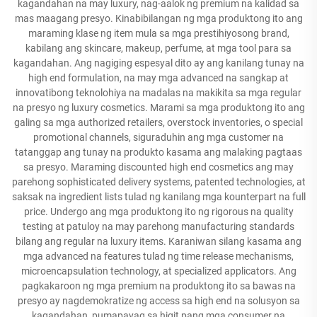
kagandahan na may luxury, nag-aalok ng premium na kalidad sa
mas maagang presyo. Kinabibilangan ng mga produktong ito ang
maraming klase ng item mula sa mga prestihiyosong brand,
kabilang ang skincare, makeup, perfume, at mga tool para sa
kagandahan. Ang nagiging espesyal dito ay ang kanilang tunay na
high end formulation, na may mga advanced na sangkap at
innovatibong teknolohiya na madalas na makikita sa mga regular
na presyo ng luxury cosmetics. Marami sa mga produktong ito ang
galing sa mga authorized retailers, overstock inventories, o special
promotional channels, siguraduhin ang mga customer na
tatanggap ang tunay na produkto kasama ang malaking pagtaas
sa presyo. Maraming discounted high end cosmetics ang may
parehong sophisticated delivery systems, patented technologies, at
saksak na ingredient lists tulad ng kanilang mga kounterpart na full
price. Undergo ang mga produktong ito ng rigorous na quality
testing at patuloy na may parehong manufacturing standards
bilang ang regular na luxury items. Karaniwan silang kasama ang
mga advanced na features tulad ng time release mechanisms,
microencapsulation technology, at specialized applicators. Ang
pagkakaroon ng mga premium na produktong ito sa bawas na
presyo ay nagdemokratize ng access sa high end na solusyon sa
kagandahan, pumapayag sa higit pang mga consumer na