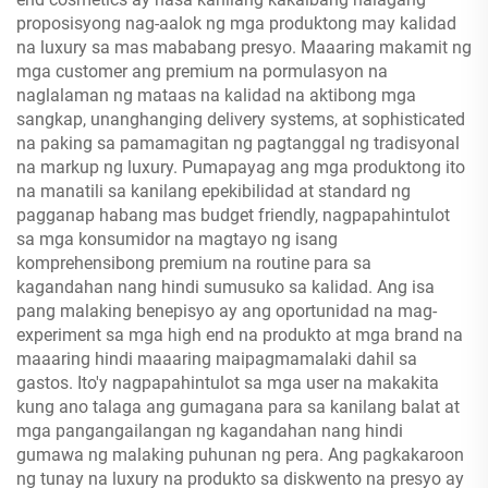
proposisyong nag-aalok ng mga produktong may kalidad
na luxury sa mas mababang presyo. Maaaring makamit ng
mga customer ang premium na pormulasyon na
naglalaman ng mataas na kalidad na aktibong mga
sangkap, unanghanging delivery systems, at sophisticated
na paking sa pamamagitan ng pagtanggal ng tradisyonal
na markup ng luxury. Pumapayag ang mga produktong ito
na manatili sa kanilang epekibilidad at standard ng
pagganap habang mas budget friendly, nagpapahintulot
sa mga konsumidor na magtayo ng isang
komprehensibong premium na routine para sa
kagandahan nang hindi sumusuko sa kalidad. Ang isa
pang malaking benepisyo ay ang oportunidad na mag-
experiment sa mga high end na produkto at mga brand na
maaaring hindi maaaring maipagmamalaki dahil sa
gastos. Ito'y nagpapahintulot sa mga user na makakita
kung ano talaga ang gumagana para sa kanilang balat at
mga pangangailangan ng kagandahan nang hindi
gumawa ng malaking puhunan ng pera. Ang pagkakaroon
ng tunay na luxury na produkto sa diskwento na presyo ay