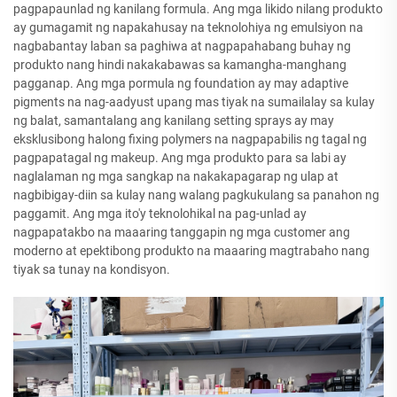
pagpapaunlad ng kanilang formula. Ang mga likido nilang produkto
ay gumagamit ng napakahusay na teknolohiya ng emulsiyon na
nagbabantay laban sa paghiwa at nagpapahabang buhay ng
produkto nang hindi nakakabawas sa kamangha-manghang
pagganap. Ang mga pormula ng foundation ay may adaptive
pigments na nag-aadyust upang mas tiyak na sumailalay sa kulay
ng balat, samantalang ang kanilang setting sprays ay may
eksklusibong halong fixing polymers na nagpapabilis ng tagal ng
pagpapatagal ng makeup. Ang mga produkto para sa labi ay
naglalaman ng mga sangkap na nakakapagarap ng ulap at
nagbibigay-diin sa kulay nang walang pagkukulang sa panahon ng
paggamit. Ang mga ito'y teknolohikal na pag-unlad ay
nagpapatakbo na maaaring tanggapin ng mga customer ang
moderno at epektibong produkto na maaaring magtrabaho nang
tiyak sa tunay na kondisyon.