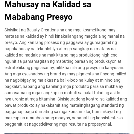
Mahusay na Kalidad sa
Mababang Presyo
Sinisikat ng Beauty Creations na ang mga kosmetikong may
mataas na kalidad ay hindi kinakailangang magdala ng mahal na
presyo. Ang kanilang proseso ng paggawa ay gumagamit ng
napakahusay na teknolohiya at mga sangkap na mataas na
kalidad na madalas na makikita sa mga produktong high-end,
ngunit sa pamamagitan ng mabuting paraan ng produksyon at
estratehikong pagsasanay, nililikha nila ang presyo na kaayusan.
Ang mga eyeshadow ng brand ay may pigments na finyong-milled
na nagbibigay ng malakas na balik-loob na kulay at minino ang
pagkalat, habang ang kanilang mga produkto para sa mukha ay
sumasama ng mga sangkap na mabuti sa balat tulad ng asido
hyaluronic at mga bitamina. Sinisiguradong kontrol sa kalidad ang
bawat produkto ay nakakamit ang matalinghagang standard ng
pagganap bago dumating sa mga konsumidor, humihikayat ng
makeup na umuubos nang maayos, nananatiling konsistente sa
paggamit, at nagdedeliver ng mga resulta na propesyonal.