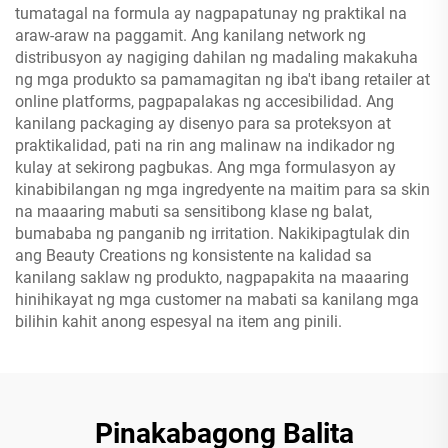
tumatagal na formula ay nagpapatunay ng praktikal na
araw-araw na paggamit. Ang kanilang network ng
distribusyon ay nagiging dahilan ng madaling makakuha
ng mga produkto sa pamamagitan ng iba't ibang retailer at
online platforms, pagpapalakas ng accesibilidad. Ang
kanilang packaging ay disenyo para sa proteksyon at
praktikalidad, pati na rin ang malinaw na indikador ng
kulay at sekirong pagbukas. Ang mga formulasyon ay
kinabibilangan ng mga ingredyente na maitim para sa skin
na maaaring mabuti sa sensitibong klase ng balat,
bumababa ng panganib ng irritation. Nakikipagtulak din
ang Beauty Creations ng konsistente na kalidad sa
kanilang saklaw ng produkto, nagpapakita na maaaring
hinihikayat ng mga customer na mabati sa kanilang mga
bilihin kahit anong espesyal na item ang pinili.
Pinakabagong Balita