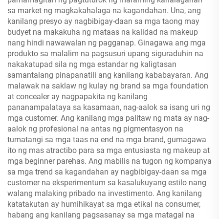
sa market ng magkakahalaga na kagandahan. Una, ang
kanilang presyo ay nagbibigay-daan sa mga taong may
budyet na makakuha ng mataas na kalidad na makeup
nang hindi nawawalan ng pagganap. Ginagawa ang mga
produkto sa malalim na pagsusuri upang siguraduhin na
nakakatupad sila ng mga estandar ng kaligtasan
samantalang pinapanatili ang kanilang kababayaran. Ang
malawak na saklaw ng kulay ng brand sa mga foundation
at concealer ay nagpapakita ng kanilang
pananampalataya sa kasamaan, nag-aalok sa isang uri ng
mga customer. Ang kanilang mga palitaw ng mata ay nag-
aalok ng profesional na antas ng pigmentasyon na
tumatangi sa mga taas na end na mga brand, gumagawa
ito ng mas atractibo para sa mga entusiasta ng makeup at
mga beginner parehas. Ang mabilis na tugon ng kompanya
sa mga trend sa kagandahan ay nagbibigay-daan sa mga
customer na eksperimentum sa kasalukuyang estilo nang
walang malaking pribado na investimento. Ang kanilang
katatakutan ay humihikayat sa mga etikal na consumer,
habang ang kanilang pagsasanay sa mga matagal na