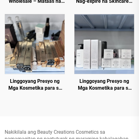
Wholesale – Mataas na
Nag-expire na Skincare—
Klase ng Skincare sa
Mataas na Paletang
Bawas na Presyo para sa
Kosmetiko ，50+ Trending
E-commerce at mga Spa
na Kulay sa Bulk
Linggoyang Presyo ng
Linggoyang Presyo ng
Mga Kosmetika para sa
Mga Kosmetika para sa
Bulok — Pinakamahusay
Bulok — Tindahan ng Mga
na Tagagawa ng
Kosmetikang para sa
Kosmetika - Fundasyon,
Bulok, Direktang Mura
Mascara, Lipyut
Nakikilala ang Beauty Creations Cosmetics sa
pamamagitan ng pagtuturok ng maraming kahalagahan