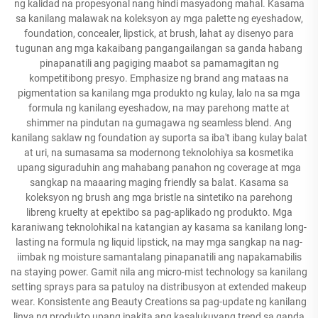
ng kalidad na propesyonal nang hindi masyadong mahal. Kasama
sa kanilang malawak na koleksyon ay mga palette ng eyeshadow,
foundation, concealer, lipstick, at brush, lahat ay disenyo para
tugunan ang mga kakaibang pangangailangan sa ganda habang
pinapanatili ang pagiging maabot sa pamamagitan ng
kompetitibong presyo. Emphasize ng brand ang mataas na
pigmentation sa kanilang mga produkto ng kulay, lalo na sa mga
formula ng kanilang eyeshadow, na may parehong matte at
shimmer na pindutan na gumagawa ng seamless blend. Ang
kanilang saklaw ng foundation ay suporta sa iba't ibang kulay balat
at uri, na sumasama sa modernong teknolohiya sa kosmetika
upang siguraduhin ang mahabang panahon ng coverage at mga
sangkap na maaaring maging friendly sa balat. Kasama sa
koleksyon ng brush ang mga bristle na sintetiko na parehong
libreng kruelty at epektibo sa pag-aplikado ng produkto. Mga
karaniwang teknolohikal na katangian ay kasama sa kanilang long-
lasting na formula ng liquid lipstick, na may mga sangkap na nag-
iimbak ng moisture samantalang pinapanatili ang napakamabilis
na staying power. Gamit nila ang micro-mist technology sa kanilang
setting sprays para sa patuloy na distribusyon at extended makeup
wear. Konsistente ang Beauty Creations sa pag-update ng kanilang
linya ng produkto upang ipakita ang kasalukuyang trend sa ganda