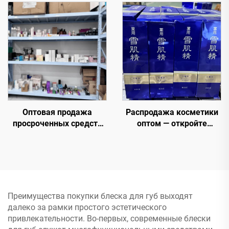
кожей по сниженным
продаваемые товары от
ценам для электронной
надежных продавцов
коммерции и спа-
салонов
Оптовая продажа
Распродажа косметики
просроченных средств
оптом — откройте
ухода за кожей —
качественных оптовых
Лучшие
поставщиков косметики,
ликвидационные
предлагающих
оптовые beauty-
премиальные продукты
продукты
для развития вашего
бизнеса в сфере красоты
Преимущества покупки блеска для губ выходят
далеко за рамки простого эстетического
привлекательности. Во-первых, современные блески