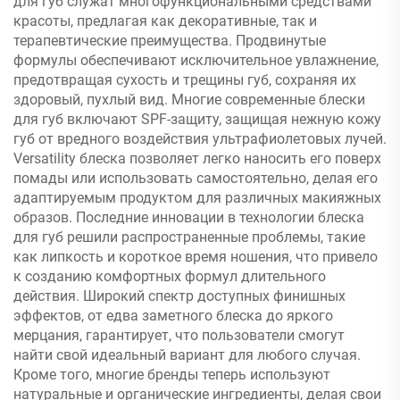
для губ служат многофункциональными средствами
красоты, предлагая как декоративные, так и
терапевтические преимущества. Продвинутые
формулы обеспечивают исключительное увлажнение,
предотвращая сухость и трещины губ, сохраняя их
здоровый, пухлый вид. Многие современные блески
для губ включают SPF-защиту, защищая нежную кожу
губ от вредного воздействия ультрафиолетовых лучей.
Versatility блеска позволяет легко наносить его поверх
помады или использовать самостоятельно, делая его
адаптируемым продуктом для различных макияжных
образов. Последние инновации в технологии блеска
для губ решили распространенные проблемы, такие
как липкость и короткое время ношения, что привело
к созданию комфортных формул длительного
действия. Широкий спектр доступных финишных
эффектов, от едва заметного блеска до яркого
мерцания, гарантирует, что пользователи смогут
найти свой идеальный вариант для любого случая.
Кроме того, многие бренды теперь используют
натуральные и органические ингредиенты, делая свои