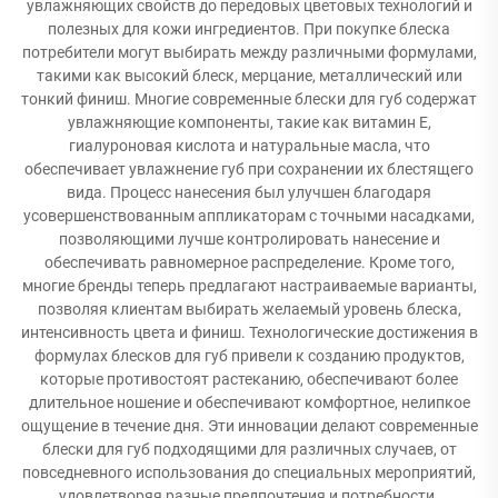
увлажняющих свойств до передовых цветовых технологий и
полезных для кожи ингредиентов. При покупке блеска
потребители могут выбирать между различными формулами,
такими как высокий блеск, мерцание, металлический или
тонкий финиш. Многие современные блески для губ содержат
увлажняющие компоненты, такие как витамин Е,
гиалуроновая кислота и натуральные масла, что
обеспечивает увлажнение губ при сохранении их блестящего
вида. Процесс нанесения был улучшен благодаря
усовершенствованным аппликаторам с точными насадками,
позволяющими лучше контролировать нанесение и
обеспечивать равномерное распределение. Кроме того,
многие бренды теперь предлагают настраиваемые варианты,
позволяя клиентам выбирать желаемый уровень блеска,
интенсивность цвета и финиш. Технологические достижения в
формулах блесков для губ привели к созданию продуктов,
которые противостоят растеканию, обеспечивают более
длительное ношение и обеспечивают комфортное, нелипкое
ощущение в течение дня. Эти инновации делают современные
блески для губ подходящими для различных случаев, от
повседневного использования до специальных мероприятий,
удовлетворяя разные предпочтения и потребности.