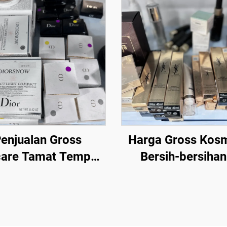
enjualan Gross
Harga Gross Kosm
care Tamat Tempoh
Bersih-bersiha
i kosmetik secara
Pembuat Kosme
ros dari jenama
Terbaik - Fondas
cantikan teratas.
Maskara, Lipst
san dalam jumlah