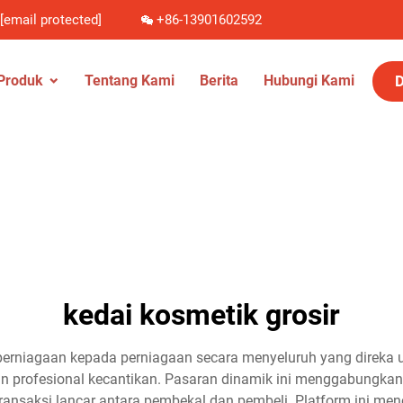
[email protected]
+86-13901602592
D
Produk
Tentang Kami
Berita
Hubungi Kami
kedai kosmetik grosir
m perniagaan kepada perniagaan secara menyeluruh yang dire
dan profesional kecantikan. Pasaran dinamik ini menggabungka
ansaksi lancar antara pembekal dan pembeli. Platform ini men