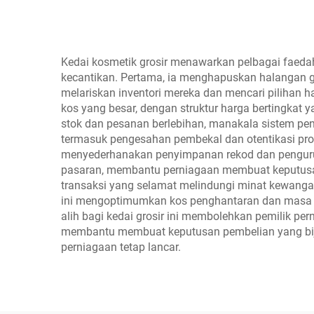
be
Mayb
Le
Kedai kosmetik grosir menawarkan pelbagai faedah
kecantikan. Pertama, ia menghapuskan halangan 
Pos
melariskan inventori mereka dan mencari piliha
kos yang besar, dengan struktur harga bertingkat
stok dan pesanan berlebihan, manakala sistem pe
termasuk pengesahan pembekal dan otentikasi pro
menyederhanakan penyimpanan rekod dan pengurusa
pasaran, membantu perniagaan membuat keputusan 
transaksi yang selamat melindungi minat kewangan
ini mengoptimumkan kos penghantaran dan masa ha
alih bagi kedai grosir ini membolehkan pemilik p
membantu membuat keputusan pembelian yang bija
perniagaan tetap lancar.