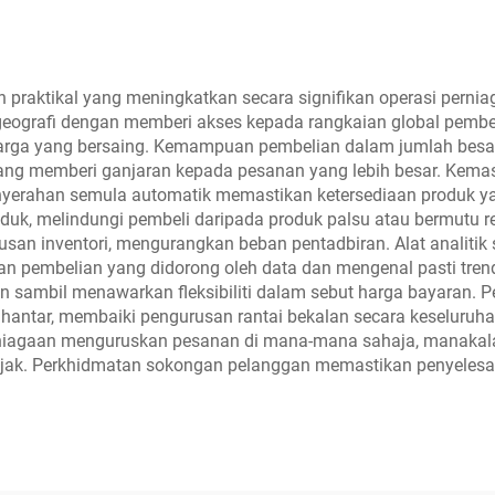
sar Chanel, MAC,
elline, Kerastase,
 Labo, La Roche
 praktikal yang meningkatkan secara signifikan operasi pernia
geografi dengan memberi akses kepada rangkaian global pemb
ay, Lancome, Dior
n harga yang bersaing. Kemampuan pembelian dalam jumlah be
dll.
 yang memberi ganjaran kepada pesanan yang lebih besar. Kemas
nyerahan semula automatik memastikan ketersediaan produk yan
duk, melindungi pembeli daripada produk palsu atau bermutu r
n inventori, mengurangkan beban pentadbiran. Alat analitik 
pembelian yang didorong oleh data dan mengenal pasti trend
 sambil menawarkan fleksibiliti dalam sebut harga bayaran. Pe
ntar, membaiki pengurusan rantai bekalan secara keseluruha
erniagaan menguruskan pesanan di mana-mana sahaja, manakala 
k. Perkhidmatan sokongan pelanggan memastikan penyelesaia