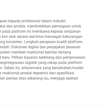
meningkatkan
perniagaan kecantikan
anda
gaan kepada profesional dalam industri
ekal dan produk, membolehkan perniagaan untuk
sar pada platform ini membawa kepada simpanan
 kini stok secara real-time mencegah kekurangan
g konsisten. Langkah pengesan kualiti platform,
endah. Dokumen digital dan penjejakan pesanan
sistem memberi maklumat bernilai tentang
 baru. Pilihan bayaran berbilang dan pemprosesan
ngintegrasian logistik yang cekap pada platform
n. Selain itu, antaramuka yang bersahabat-mudah
maklumat produk terperinci dan spesifikasi
n pantas atas sebarang isu, menjaga operasi