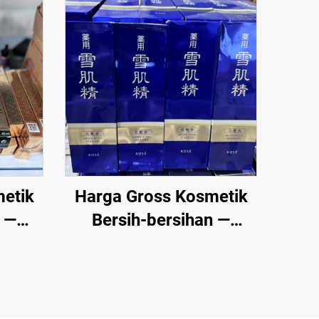
etik
Harga Gross Kosmetik
n —
Bersih-bersihan —
tik
Kedatangan pembekal
en,
kosmetik gros yang
ik
menawarkan produk
premium untuk