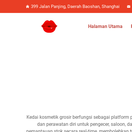
399 Jalan Panjing, Daerah Baoshan, Shanghai
Halaman Utama
Kedai kosmetik grosir berfungsi sebagai platfor
dan perawatan diri untuk pengecer, saloon, 
pemantauan stok secara real-time, membolehkan tr