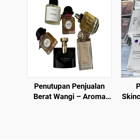
Penutupan Penjualan
P
Berat Wangi – Aroma
Skin
Premium pada Harga
—Bel
Diskaun
g
ke
Pe