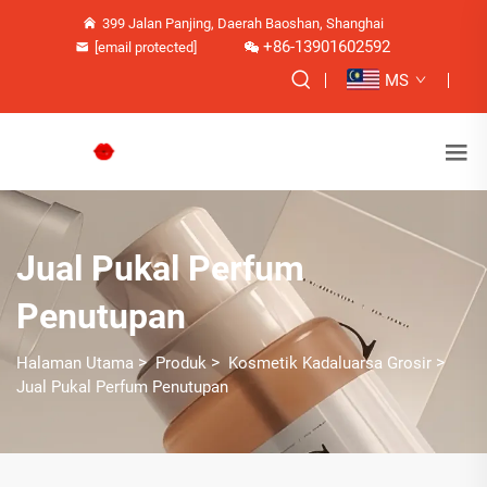
399 Jalan Panjing, Daerah Baoshan, Shanghai
+86-13901602592
[email protected]
MS
Jual Pukal Perfum
Penutupan
>
>
>
Halaman Utama
Produk
Kosmetik Kadaluarsa Grosir
Jual Pukal Perfum Penutupan