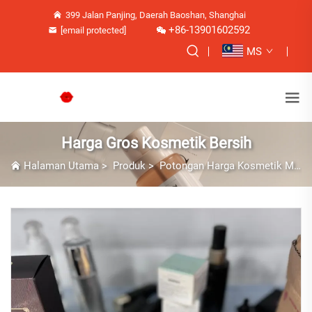
399 Jalan Panjing, Daerah Baoshan, Shanghai
+86-13901602592
[email protected]
MS
Harga Gros Kosmetik Bersih
Halaman Utama
>
Produk
>
Potongan Harga Kosmetik Merek Besar Tidak Berlaku