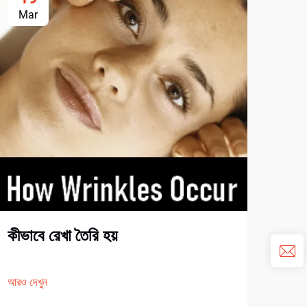
Mar
Ju
২০২৪
৫টি 
কীভাবে রেখা তৈরি হয়
আরও দ
আরও দেখুন