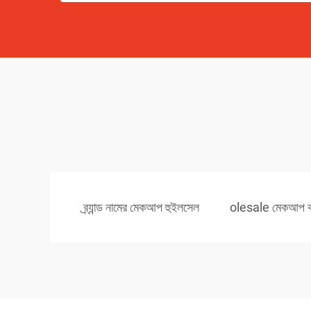
ব্র্যান্ড নামের মেকআপ হুইলসেল
olesale মেকআপ বা