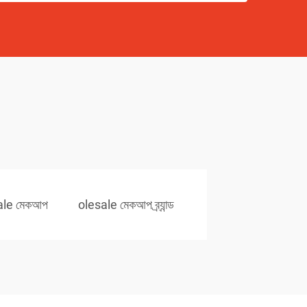
ale মেকআপ
olesale মেকআপ ব্র্যান্ড