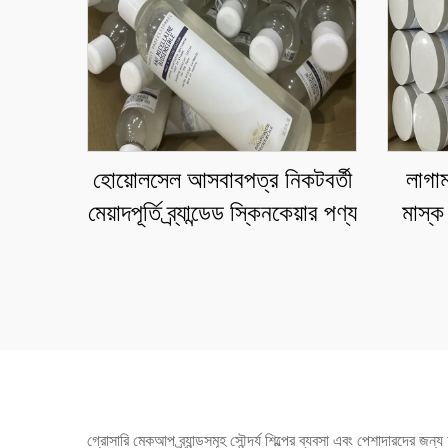
হোয়োলসেল আসবাবপত্র নিকটবর্তী
লাগামট
মেয়াদপূর্তি ব্র্যান্ডেড স্কিনকেয়ার পণ্য
মাস্ক
গ্রোসারি মেকআপ ব্র্যান্ডসমূহ সৌন্দর্য শিল্পের ব্যবসা এবং পেশাদারদের জন