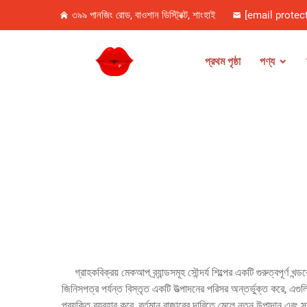
৩৯৯ পানজিং রোড, বাওশান ডিস্ট্রিক্ট, শাংহাই
[email protec
প্রথম পৃষ্ঠা
পণ্য
গ্রাহকবিক্রয় মেকআপ ব্র্যান্ডসমূহ সৌন্দর্য শিল্পের একটি গুরুত্বপূ
জিনিসপত্র পর্যন্ত বিস্তৃত একটি উত্পাদনের পরিসর অন্তর্ভুক্ত করে, এগু
প্রযুক্তি ব্যবহার করে, বর্তমান বাজারের দাবিতে মেলে নতুন উপাদান এবং স