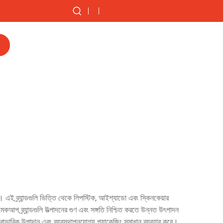
ে। এই ব্র্যান্ডগুলি ভিত্তি থেকে লিপস্টিক, আইশ্যাডো এবং স্কিনকেয়ার
কআপ ব্র্যান্ডগুলি উত্পাদনের গুণ এবং সঙ্গতি নিশ্চিত করতে উন্নত উৎপাদন
ে, স্বাভাবিক উপাদান এবং ব্যবস্থাপনযোগ্য প্যাকেজিং সমাধান ব্যবহার করে।