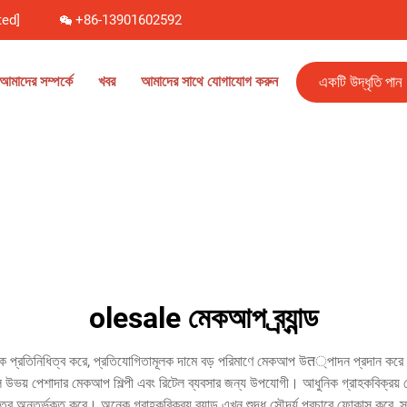
ted]
+86-13901602592
একটি উদ্ধৃতি পান
আমাদের সম্পর্কে
খবর
আমাদের সাথে যোগাযোগ করুন
olesale মেকআপ ব্র্যান্ড
র্ণ খন্ডকে প্রতিনিধিত্ব করে, প্রতিযোগিতামূলক দামে বড় পরিমাণে মেকআপ উत্পাদন প্রদান কর
লি উভয় পেশাদার মেকআপ শিল্পী এবং রিটেল ব্যবসার জন্য উপযোগী। আধুনিক গ্রাহকবিক্রয় মে
ূত্র অন্তর্ভুক্ত করে। অনেক গ্রাহকবিক্রয় ব্র্যান্ড এখন শুদ্ধ সৌন্দর্য প্রচারে ফোকাস কর