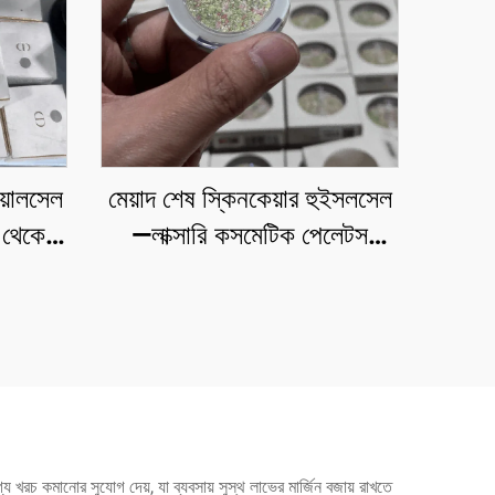
োয়োলসেল
মেয়াদ শেষ স্কিনকেয়ার হুইসলসেল
স থেকে
—লাক্সারি কসমেটিক পেলেটস
িনুন।
হুইসলসেল ，বulk এ 50+
াইন,
ট্রেন্ডিং শেড
লা রোশ
ত্যাদি
গ্য খরচ কমানোর সুযোগ দেয়, যা ব্যবসায় সুস্থ লাভের মার্জিন বজায় রাখতে