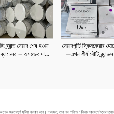
া ব্র্যান্ড মেয়াদ শেষ হওয়া
মেয়াদপূর্তি স্কিনকেয়ার হ
 ব্যাচেলর – অসম্ভব দামে
—এখন শীর্ষ বৌটি ব্র্যান্ড
প্রিমিয়াম ফেস মাস্ক
কসমেটিকস হোয়োলসেল ক
চ্যানেল, এমএসি, মেবেল
কেরাস্তাস, লে ল্যাবো, 
পোসে, ল্যানকোম, ডিওর ই
বৃহৎ অর্ডার করুন।
্য অনেক গুরুত্বপূর্ণ সুবিধা প্রদান করে। প্রথমত, তারা বড় পরিমাণে কিনার মাধ্যমে উল্লেখযো