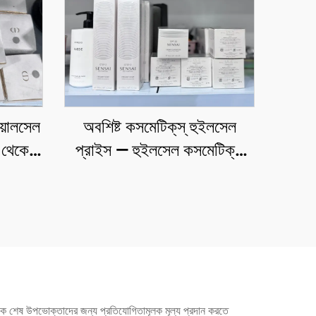
োয়োলসেল
অবশিষ্ট কসমেটিক্‌স্ হুইলসেল
স থেকে
প্রাইস — হুইলসেল কসমেটিক্‌স্
িনুন।
দোকান, সরাসরি এবং কম দামে
াইন,
লা রোশ
ত্যাদি
যবসাকে শেষ উপভোক্তাদের জন্য প্রতিযোগিতামূলক মূল্য প্রদান করতে