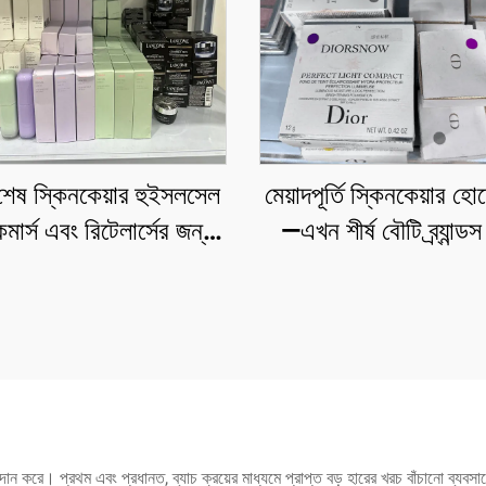
 শেষ স্কিনকেয়ার হুইসলসেল
মেয়াদপূর্তি স্কিনকেয়ার হ
ার্স এবং রিটেলার্সের জন্য
—এখন শীর্ষ বৌটি ব্র্যান্ড
্রযুক্ত পremium ব্র্যান্ড
কসমেটিকস হোয়োলসেল ক
চ্যানেল, এমএসি, মেবেল
কেরাস্তাস, লে ল্যাবো, 
পোসে, ল্যানকোম, ডিওর ই
বৃহৎ অর্ডার করুন।
প্রদান করে। প্রথম এবং প্রধানত, ব্যাচ ক্রয়ের মাধ্যমে প্রাপ্ত বড় হারের খরচ বাঁচানো ব্