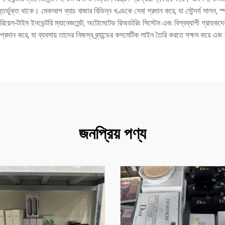
র্ভুক্ত থাকে। মেকআপ ব্যাচ বাজার বিভিন্ন খণ্ডকে সেবা প্রদান করে, যা সৌন্দর্য সালন, স্
যা রিয়েল-টাইম ইনভেন্টরি ম্যানেজমেন্ট, অটোমেটেড রিঅর্ডারিং সিস্টেম এবং বিশ্বব্যাপী গ্র
্রদান করে, যা ব্যবসায় তাদের নিজস্ব ব্র্যান্ডের কসমেটিক লাইন তৈরি করতে সক্ষম করে এবং 
জনপ্রিয় পণ্য