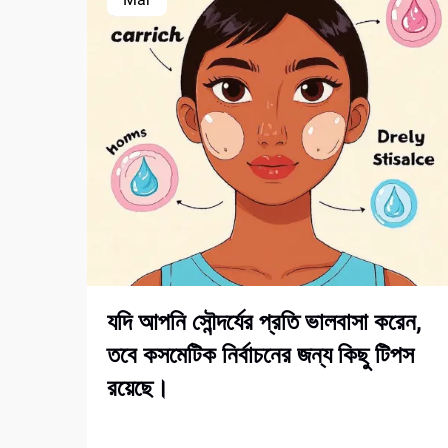
যদি আপনি সৌন্দর্যের প্রতি ভালবাসা করেন,
তবে কসমেটিক নির্বাচনের জন্য কিছু টিপস
রয়েছে।