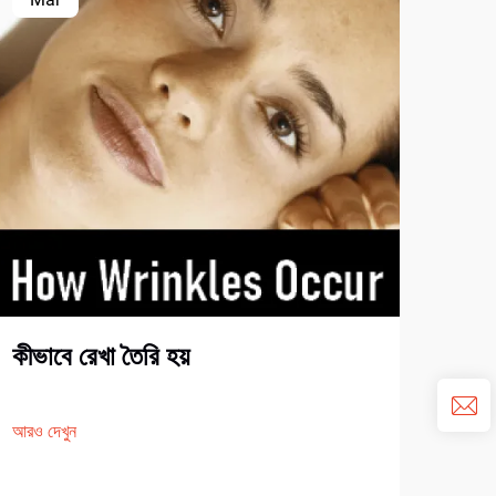
২০২৪
৫টি 
কীভাবে রেখা তৈরি হয়
আরও দ
আরও দেখুন