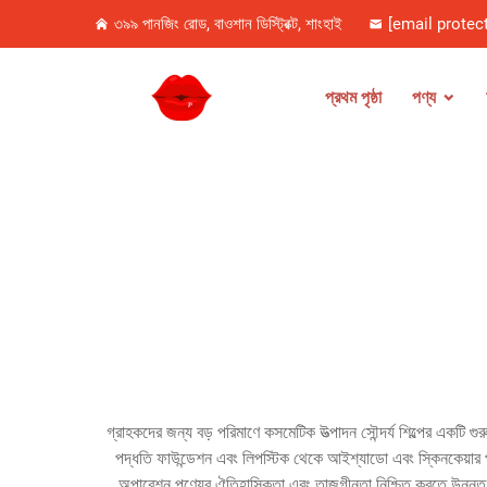
৩৯৯ পানজিং রোড, বাওশান ডিস্ট্রিক্ট, শাংহাই
[email protec
প্রথম পৃষ্ঠা
পণ্য
গ্রাহকদের জন্য বড় পরিমাণে কসমেটিক উত্পাদন সৌন্দর্য শিল্পের একটি গু
পদ্ধতি ফাউন্ডেশন এবং লিপস্টিক থেকে আইশ্যাডো এবং স্কিনকেয়ার প
অপারেশন পণ্যের ঐতিহাসিকতা এবং তাজগীনতা নিশ্চিত করতে উন্নত ইনভেন্ট