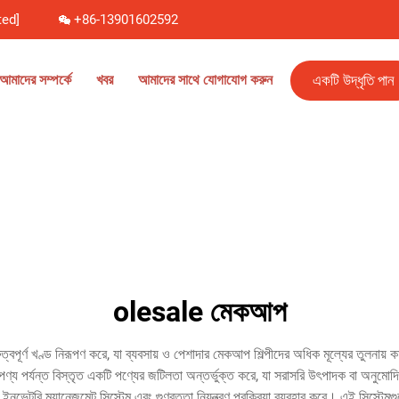
ted]
+86-13901602592
একটি উদ্ধৃতি পান
আমাদের সম্পর্কে
খবর
আমাদের সাথে যোগাযোগ করুন
olesale মেকআপ
রুত্বপূর্ণ খণ্ড নিরূপণ করে, যা ব্যবসায় ও পেশাদার মেকআপ শিল্পীদের অধিক মূল্যের তুলনায
ণ্য পর্যন্ত বিস্তৃত একটি পণ্যের জটিলতা অন্তর্ভুক্ত করে, যা সরাসরি উৎপাদক বা অনু
রি ম্যানেজমেন্ট সিস্টেম এবং গুণবত্তা নিয়ন্ত্রণ প্রক্রিয়া ব্যবহার করে। এই সিস্টেমগুলোতে