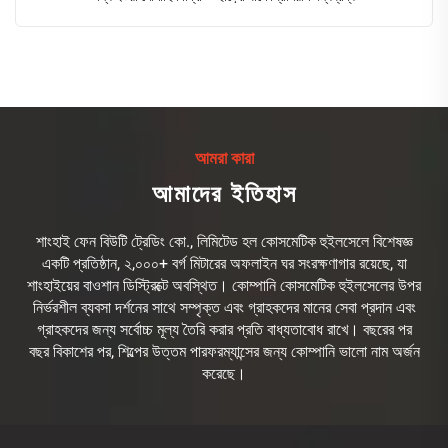
আমরা কারা
আমাদের ইতিহাস
শাংহাই ফেন বিউটি ট্রেডিং কো., লিমিটেড হল কোসমেটিক হুইলসেলে বিশেষজ্ঞ
একটি প্রতিষ্ঠান, ২,০০০+ বর্গ মিটারের অফলাইন ঘর সংরক্ষণাগার রয়েছে, যা
শাংহাইয়ের বাওশান ডিস্ট্রিক্টে অবস্থিত। কোম্পানি কোসমেটিক হুইলসেলের উপর
নির্ভরশীল ব্যবসা দর্শনের সাথে সম্পৃক্ত এবং গ্রাহকদের মানের সেবা প্রদান এবং
গ্রাহকদের জন্য সর্বোচ্চ মূল্য তৈরি করার প্রতি বাধ্যতাবোধ রাখে। বছরের পর
বছর বিকাশের পর, শিল্পের উত্তম পারফরম্যান্সের জন্য কোম্পানি ভালো নাম অর্জন
করেছে।