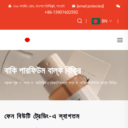
৩৯৯ পানজিং রোড, বাওশান ডিস্ট্রিক্ট, শাংহাই
[email protected]
+86-13901602592
BN
বাকি পারফিউম বাল্ক বিক্রি
>
>
>
প্রথম পৃষ্ঠা
পণ্য
অতিরিক্ত মেকানিক্যাল পণ্য
বাকি পারফিউম বাল্ক বিক্রি
ফেন বিউটি ট্রেডিং-এ স্বাগতম