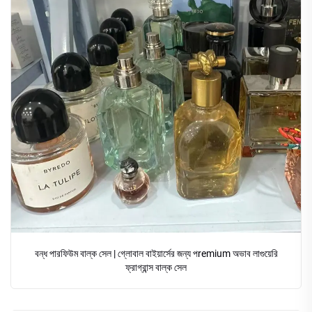
বন্ধ পারফিউম বাল্ক সেল | গ্লোবাল বাইয়ার্সের জন্য পremium অভাব লাগুয়েরি
ফ্রাগ্রান্স বাল্ক সেল