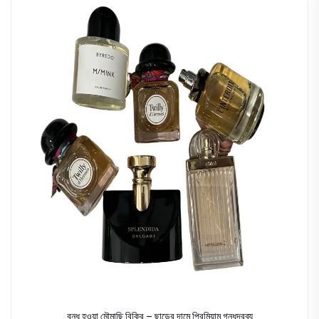
বন্ধ হওয়া মৌমাছি বিক্রি – ছাড়ের দামে প্রিমিয়াম গন্ধদ্রব্য