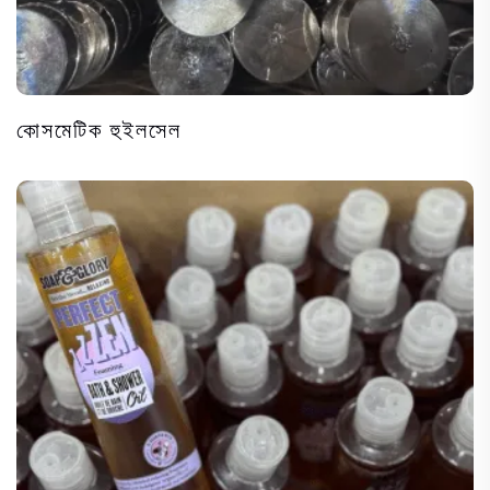
কোসমেটিক হুইলসেল