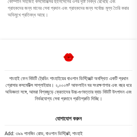
কোম্পানি সহজেই কসমেটিক্সের হুইলসেলের ওপর দৃষ্টি নিবদ্ধ রেখেছে এবং
গ্রাহকদের জন্য মানের সেবা প্রদান এবং গ্রাহকদের জন্য সর্বোচ্চ মূল্য তৈরি করার
অভিমুখে প্রতিবদ্ধ আছে।
শাংহাই ফেন বিউটি ট্রেডিং শাংহাইয়ের বাওশান ডিস্ট্রিক্টে অবস্থিত একটি প্রধান
গ্রোসার কসমেটিক্স সাপ্লাইয়ার। ২,০০০ম² আফলাইন ঘর সংরক্ষণাগার এবং বছর ধরে
অভিজ্ঞতা সঙ্গে, আমরা বিশ্বজুড়ে ক্রেতাদের উচ্চ-গুণবত্তার ব্যাচ বিউটি উৎপাদন এবং
নির্ভরযোগ্য সেবা প্রদানে প্রতিশ্রুতি দিচ্ছি।
যোগাযোগ করুন
Add: ৩৯৯ পানজিং রোড, বাওশান ডিস্ট্রিক্ট, শাংহাই