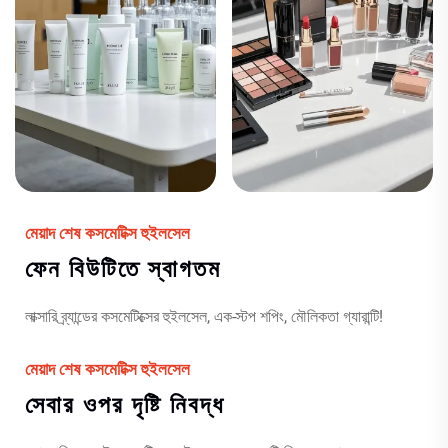
মেয়াদ শেষ কসমেটিক্স হুইলসেল
ফেন বিউটিতে স্বাগতম
লাক্সারি ব্র্যান্ডের কসমেটিক্সের হুইলসেল, এক-স্টপ শপিং, মৌলিকতা গ্যারান্টি!
মেয়াদ শেষ কসমেটিক্স হুইলসেল
সেবার ওপর দৃষ্টি নিবদ্ধ