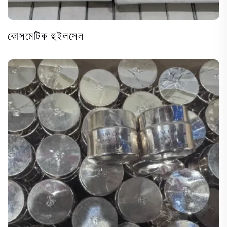
কোসমেটিক হুইলসেল