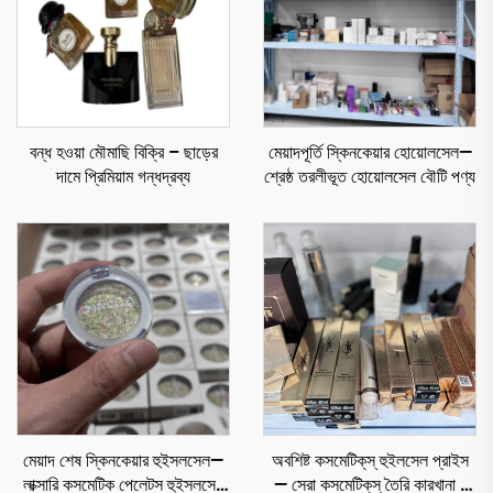
বন্ধ হওয়া মৌমাছি বিক্রি – ছাড়ের
মেয়াদপূর্তি স্কিনকেয়ার হোয়োলসেল—
দামে প্রিমিয়াম গন্ধদ্রব্য
শ্রেষ্ঠ তরলীভূত হোয়োলসেল বৌটি পণ্য
মেয়াদ শেষ স্কিনকেয়ার হুইসলসেল—
অবশিষ্ট কসমেটিক্‌স্ হুইলসেল প্রাইস
লাক্সারি কসমেটিক পেলেটস হুইসলসেল
— সেরা কসমেটিক্‌স্ তৈরি কারখানা -