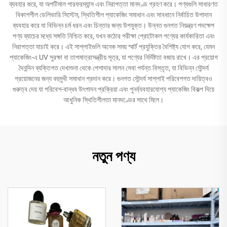
ব্যবহার করে, যা অপটিমাল পারফরম্যান্স এবং নিরাপত্তা মানদণ্ড গ্রহণ করে। পণ্যগুলি সাধারণত
বিকাশশীল ডেলিভারি সিস্টেম, স্থিতিশীল প্যাকেজিং সমাধান এবং সাবধানে নির্বাচিত উপাদান
ব্যবহার করে যা বিভিন্ন চর্ম ধরন এবং চিন্তার জন্য উপযুক্ত। উন্নত গুনগত নিয়ন্ত্রণ পদক্ষেপ
পণ্য ব্যাচের মধ্যে সঙ্গতি নিশ্চিত করে, যখন কঠোর পরীক্ষা প্রোটোকল পণ্যের কার্যকারিতা এবং
নিরাপত্তা যাচাই করে। এই সাপ্লাইগুলি অনেক সময় স্মার্ট প্রযুক্তির বৈশিষ্ট্য যোগ করে, যেমন
প্যাকেজিং-এ UV সুরক্ষা বা তাপমাত্রাসন্ত্রীয় সূত্র, যা পণ্যের নির্দিষ্টতা বজায় রাখে। এর প্রয়োগ
দৈনন্দিন ব্যক্তিগত দেখাশুনা থেকে পেশাদার সালন সেবা পর্যন্ত বিস্তৃত, যা বিভিন্ন সৌন্দর্য
প্রয়োজনের জন্য বহুমুখী সমাধান প্রদান করে। গুনগত সৌন্দর্য সাপ্লাই পরিবেশগত দায়িত্বও
গুরুত্ব দেয় যা পরিবেশ-বান্ধব উৎপাদন প্রক্রিয়া এবং পুনর্ব্যবহারযোগ্য প্যাকেজিং বিকল্প দিয়ে
আধুনিক স্থিতিশীলতা মানদণ্ডের সাথে মিলে।
নতুন পণ্য