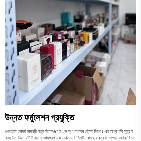
উন্নত ফর্মুলেশন প্রযুক্তি
গুণবত্তা সৌন্দর্য সামগ্রী নতুন স্ট্যানดาร্ড স্থাপন করে সৌন্দর্য শিল্পে। এই অগ্রগামী সূত্রণ
প্রযুক্তি উদ্ভাবনী উপাদান সংমিশ্রণ এবং ডেলিভারি সিস্টেম ব্যবহার করে যা পণ্যের কার্যকারিতা