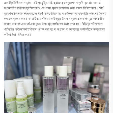
এবং স্থিতিশীলতা বাড়ায়। এই প্রযুক্তি মাইক্রোএনক্যাপসুলেশন পদ্ধতি ব্যবহার করে যা
সংবেদনশীল উপাদান সুরক্ষিত রাখে এবং সময়-মুক্ত ফলাফলের জন্য দক্ষতা নিশ্চিত করে। স্মার্ট
সূত্রণ ব্যক্তিগত চর্ম রসায়নের সাথে অভিযোজিত হয়, যা বিভিন্ন ব্যবহারকারীর জন্য ব্যক্তিগত
ফলাফল প্রদান করে। বায়োটেকনোলজি থেকে উদ্ভূত উপাদান ব্যবহার করে পণ্যের কার্যকারিতা
সর্বোচ্চ রাখা হয় এবং চর্ম এবং চুলের উপর মৃদু কার্যকলাপ বজায় রাখা হয়। বিভিন্ন পরিবেশগত
শর্তাবলীর অধীনে স্থিতিশীলতা পরীক্ষা করা হয় যা সংরক্ষণ বা ব্যবহারের শর্তাবলীতে নির্ভরযোগ্য
কার্যকারিতা নিশ্চিত করে।