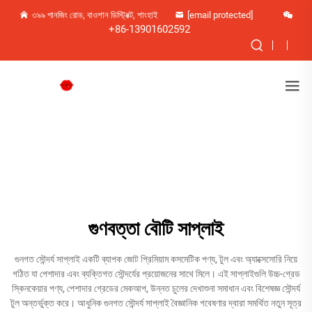
৩৯৯ পানজিং রোড, বাওশান ডিস্ট্রিক্ট, শাংহাই
[email protected]
+86-13901602592
গুণবত্তা বৌটি সাপ্লাই
গুনগত সৌন্দর্য সাপ্লাই একটি ব্যাপক জোট প্রিমিয়াম কসমেটিক পণ্য, টুল এবং অ্যাক্সেসোরি নিয়ে
গঠিত যা পেশাদার এবং ব্যক্তিগত সৌন্দর্যের প্রয়োজনের সাথে মিলে। এই সাপ্লাইগুলি উচ্চ-গ্রেড
স্কিনকেয়ার পণ্য, পেশাদার গ্রেডের মেকআপ, উন্নত চুলের দেখাশুনা সমাধান এবং বিশেষজ্ঞ সৌন্দর্য
টুল অন্তর্ভুক্ত করে। আধুনিক গুনগত সৌন্দর্য সাপ্লাই বৈজ্ঞানিক গবেষণার দ্বারা সমর্থিত নতুন সূত্র