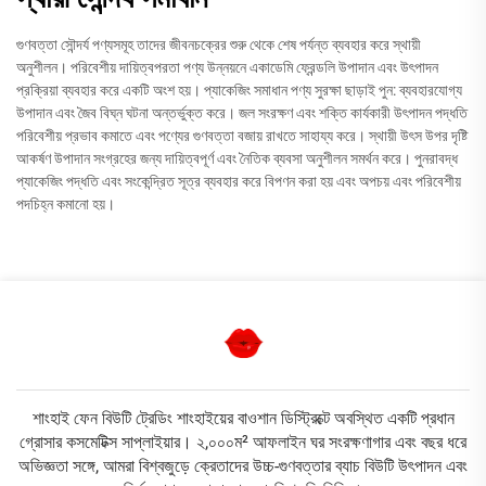
গুণবত্তা সৌন্দর্য পণ্যসমূহ তাদের জীবনচক্রের শুরু থেকে শেষ পর্যন্ত ব্যবহার করে স্থায়ী
অনুশীলন। পরিবেশীয় দায়িত্বপরতা পণ্য উন্নয়নে একাডেমি ফ্রেন্ডলি উপাদান এবং উৎপাদন
প্রক্রিয়া ব্যবহার করে একটি অংশ হয়। প্যাকেজিং সমাধান পণ্য সুরক্ষা ছাড়াই পুন: ব্যবহারযোগ্য
উপাদান এবং জৈব বিঘ্ন ঘটনা অন্তর্ভুক্ত করে। জল সংরক্ষণ এবং শক্তি কার্যকারী উৎপাদন পদ্ধতি
পরিবেশীয় প্রভাব কমাতে এবং পণ্যের গুণবত্তা বজায় রাখতে সাহায্য করে। স্থায়ী উৎস উপর দৃষ্টি
আকর্ষণ উপাদান সংগ্রহের জন্য দায়িত্বপূর্ণ এবং নৈতিক ব্যবসা অনুশীলন সমর্থন করে। পুনরাবদ্ধ
প্যাকেজিং পদ্ধতি এবং সংকেন্দ্রিত সূত্র ব্যবহার করে বিপণন করা হয় এবং অপচয় এবং পরিবেশীয়
পদচিহ্ন কমানো হয়।
শাংহাই ফেন বিউটি ট্রেডিং শাংহাইয়ের বাওশান ডিস্ট্রিক্টে অবস্থিত একটি প্রধান
গ্রোসার কসমেটিক্স সাপ্লাইয়ার। ২,০০০ম² আফলাইন ঘর সংরক্ষণাগার এবং বছর ধরে
অভিজ্ঞতা সঙ্গে, আমরা বিশ্বজুড়ে ক্রেতাদের উচ্চ-গুণবত্তার ব্যাচ বিউটি উৎপাদন এবং