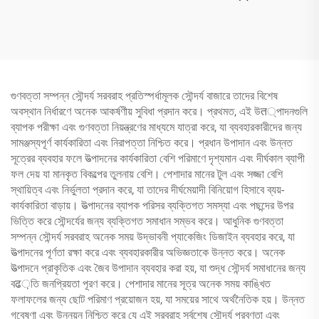
，বulk এ 50+ ট্রেন্ডিং শেড
ফাউন্ডেশন, মাসকারা, লিপস্টিক
গুণবত্তা সম্পন্ন সৌন্দর্য সরবরাহ প্রতিস্পর্ধামূলক সৌন্দর্য বাজারে তাদের বিশেষ
অবস্থান নির্ধারণে অনেক আকর্ষণীয় সুবিধা প্রদান করে। প্রথমত, এই উत্পাদনগুলি
ব্যাপক পরীক্ষা এবং গুণবত্তা নিয়ন্ত্রণের মাধ্যমে যাত্রা করে, যা ব্যবহারকারীদের জন্য
সামঞ্জস্যপূর্ণ কার্যকারিতা এবং নিরাপত্তা নিশ্চিত করে। প্রধান উপাদান এবং উন্নত
সূত্রের ব্যবহার ফলে উত্পাদনের কার্যকারিতা বেশি পরিমাণে দৃশ্যমান এবং দীর্ঘকাল ব্যাপী
ফল দেয় যা মানকৃত বিকল্পের তুলনায় বেশি। পেশাদার মানের টুল এবং সজ্জা বেশি
স্থায়িত্ব এবং নির্ভুলতা প্রদান করে, যা তাদের দীর্ঘমেয়াদী বিনিয়োগ হিসাবে ব্যয়-
কার্যকারিতা বাড়ায়। উত্পাদনের ব্যাপক পরিসর ব্যক্তিগত সমস্যা এবং পছন্দের উপর
ভিত্তি করে সৌন্দর্যের জন্য ব্যক্তিগত সমাধান সম্ভব করে। আধুনিক গুণবত্তা
সম্পন্ন সৌন্দর্য সরবরাহ অনেক সময় উদ্ভাবনী প্যাকেজিং ডিজাইন ব্যবহার করে, যা
উত্পাদনের পূর্ণতা রক্ষা করে এবং ব্যবহারকারীর অভিজ্ঞতাকে উন্নত করে। অনেক
উত্পাদনে প্রাকৃতিক এবং জৈব উপাদান ব্যবহার করা হয়, যা শুদ্ধ সৌন্দর্য সমাধানের জন্য
বढ়তি জনপ্রিয়তা পূরণ করে। পেশাদার মানের সূত্র অনেক সময় কাঙ্খিত
ফলাফলের জন্য ছোট পরিমাণ প্রয়োজন হয়, যা সময়ের সাথে অর্থনৈতিক হয়। উন্নত
গবেষণা এবং উন্নয়ন নিশ্চিত করে যে এই সরবরাহ সর্বশেষ সৌন্দর্য প্রবণতা এবং