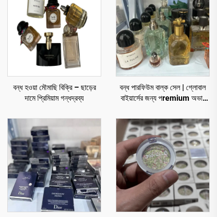
বন্ধ হওয়া মৌমাছি বিক্রি – ছাড়ের
বন্ধ পারফিউম বাল্ক সেল | গ্লোবাল
দামে প্রিমিয়াম গন্ধদ্রব্য
বাইয়ার্সের জন্য পremium অভাব
লাগুয়েরি ফ্রাগ্রান্স বাল্ক সেল