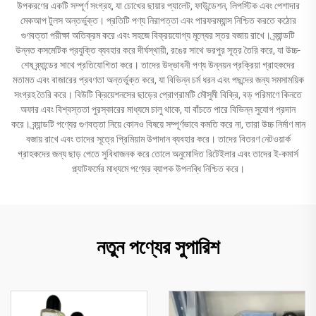
উপকরণের একটি সম্পূর্ণ সংগ্রহ, যা চোখের ছায়ার প্যালেট, ফাউন্ডেশন, লিপস্টিক এবং পেশাদার
মেকআপ টুলস অন্তর্ভুক্ত। প্রতিটি পণ্য নিরাপত্তা এবং পারফরম্যান্স নিশ্চিত করতে কঠোর
গুণবত্তা পরীক্ষা অতিক্রম করে এবং সহজে বিক্রয়যোগ্য মূল্যের স্তর বজায় রাখে। ব্র্যান্ডটি
উন্নত কসমেটিক প্রযুক্তি ব্যবহার করে দীর্ঘস্থায়ী, রঙের সাথে ভরপুর সূত্র তৈরি করে, যা উচ্চ-
শেষ ব্র্যান্ডের সাথে প্রতিযোগিতা করে। তাদের উদ্ভাবনী পণ্য উন্নয়ন প্রক্রিয়া গ্রাহকদের
মতামত এবং বাজারের প্রবণতা অন্তর্ভুক্ত করে, যা বিভিন্ন চর্ম ধরন এবং পছন্দের জন্য সমসাময়িক
সংগ্রহ তৈরি করে। বিউটি ক্রিয়েশনসের ছাড়ের প্রোগ্রামটি মৌসুমী বিক্রি, বড় পরিমাণে কিনতে
অফার এবং বিশ্বস্ততা পুরস্কারের মাধ্যমে চালু থাকে, যা বাঁচতে পারে বিভিন্ন সুযোগ প্রদান
করে। ব্র্যান্ডটি পণ্যের গুণবত্তা নিয়ে কোনও বিষয়ে সম্পূর্ণভাবে কমতি করে না, তারা উচ্চ নির্মাণ মান
বজায় রাখে এবং তাদের সূত্রে প্রিমিয়াম উপাদান ব্যবহার করে। তাদের বিতরণ নেটওয়ার্ক
গ্রাহকদের জন্য ছাড় পেতে সুবিধাজনক করে তোলে অনুমোদিত রিটেইলার এবং তাদের ই-কমার্স
প্ল্যাটফর্মের মাধ্যমে পণ্যের ব্যাপক উপলব্ধি নিশ্চিত করে।
নতুন পণ্যের সুপারিশ