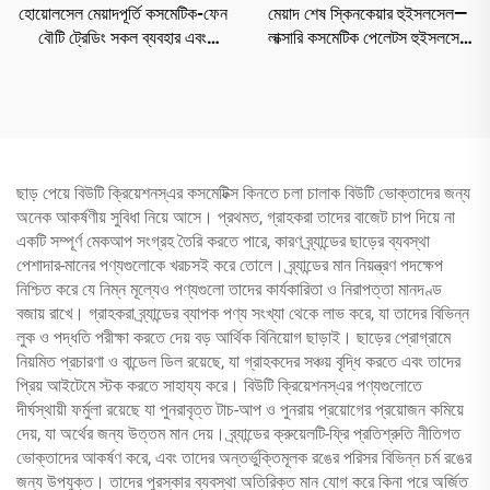
হোয়োলসেল মেয়াদপূর্তি কসমেটিক-ফেন
মেয়াদ শেষ স্কিনকেয়ার হুইসলসেল—
বৌটি ট্রেডিং সকল ব্যবহার এবং
লাক্সারি কসমেটিক পেলেটস হুইসলসেল
উদ্দেশ্যের জন্য বৌটি মেকআপ এবং
，বulk এ 50+ ট্রেন্ডিং শেড
কসমেটিকস পণ্যের বিস্তৃত সিলেকশন
প্রদান করতে সক্ষম।
ছাড় পেয়ে বিউটি ক্রিয়েশনস্‌এর কসমেটিক্স কিনতে চলা চালাক বিউটি ভোক্তাদের জন্য
অনেক আকর্ষণীয় সুবিধা নিয়ে আসে। প্রথমত, গ্রাহকরা তাদের বাজেট চাপ দিয়ে না
একটি সম্পূর্ণ মেকআপ সংগ্রহ তৈরি করতে পারে, কারণ ব্র্যান্ডের ছাড়ের ব্যবস্থা
পেশাদার-মানের পণ্যগুলোকে খরচসই করে তোলে। ব্র্যান্ডের মান নিয়ন্ত্রণ পদক্ষেপ
নিশ্চিত করে যে নিম্ন মূল্যেও পণ্যগুলো তাদের কার্যকারিতা ও নিরাপত্তা মানদণ্ড
বজায় রাখে। গ্রাহকরা ব্র্যান্ডের ব্যাপক পণ্য সংখ্যা থেকে লাভ করে, যা তাদের বিভিন্ন
লুক ও পদ্ধতি পরীক্ষা করতে দেয় বড় আর্থিক বিনিয়োগ ছাড়াই। ছাড়ের প্রোগ্রামে
নিয়মিত প্রচারণা ও বান্ডেল ডিল রয়েছে, যা গ্রাহকদের সঞ্চয় বৃদ্ধি করতে এবং তাদের
প্রিয় আইটেমে স্টক করতে সাহায্য করে। বিউটি ক্রিয়েশনস্‌এর পণ্যগুলোতে
দীর্ঘস্থায়ী ফর্মুলা রয়েছে যা পুনরাবৃত্ত টাচ-আপ ও পুনরায় প্রয়োগের প্রয়োজন কমিয়ে
দেয়, যা অর্থের জন্য উত্তম মান দেয়। ব্র্যান্ডের ক্রুয়েলটি-ফ্রি প্রতিশ্রুতি নীতিগত
ভোক্তাদের আকর্ষণ করে, এবং তাদের অন্তর্ভুক্তিমূলক রঙের পরিসর বিভিন্ন চর্ম রঙের
জন্য উপযুক্ত। তাদের পুরস্কার ব্যবস্থা অতিরিক্ত মান যোগ করে কিনা পরে অর্জিত