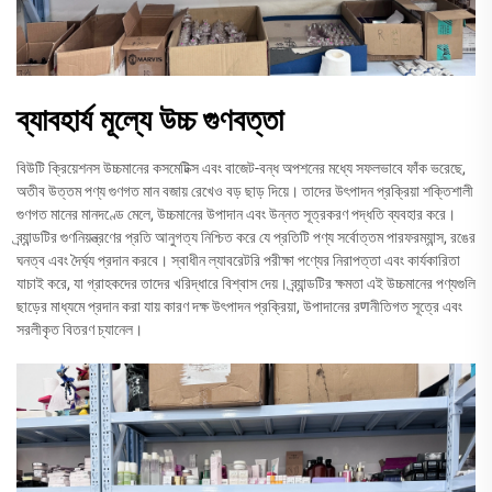
ব্যাবহার্য মূল্যে উচ্চ গুণবত্তা
বিউটি ক্রিয়েশনস উচ্চমানের কসমেটিক্স এবং বাজেট-বন্ধ অপশনের মধ্যে সফলভাবে ফাঁক ভরেছে,
অতীব উত্তম পণ্য গুণগত মান বজায় রেখেও বড় ছাড় দিয়ে। তাদের উৎপাদন প্রক্রিয়া শক্তিশালী
গুণগত মানের মানদণ্ডে মেলে, উচ্চমানের উপাদান এবং উন্নত সূত্রকরণ পদ্ধতি ব্যবহার করে।
ব্র্যান্ডটির গুণনিয়ন্ত্রণের প্রতি আনুগত্য নিশ্চিত করে যে প্রতিটি পণ্য সর্বোত্তম পারফরম্যান্স, রঙের
ঘনত্ব এবং দৈর্ঘ্য প্রদান করবে। স্বাধীন ল্যাবরেটরি পরীক্ষা পণ্যের নিরাপত্তা এবং কার্যকারিতা
যাচাই করে, যা গ্রাহকদের তাদের খরিদ্ধারে বিশ্বাস দেয়। ব্র্যান্ডটির ক্ষমতা এই উচ্চমানের পণ্যগুলি
ছাড়ের মাধ্যমে প্রদান করা যায় কারণ দক্ষ উৎপাদন প্রক্রিয়া, উপাদানের রणনীতিগত সূত্রে এবং
সরলীকৃত বিতরণ চ্যানেল।