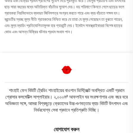
অফার এবং বিক্রির প্রথম প্রবেশের সুযোগ দিয়ে পুরস্কৃত করে। মৌসুমী প্রচারণা এবং উৎসবের
ছাড় সারা বছরের মধ্যে অতিরিক্ত বাঁচতির সুযোগ দেয়। বড় পরিমাণে কিনতে গেলে ছাড়ের ফলে
গ্রাহকরা নিয়মিতভাবে ব্যবহৃত জিনিসপত্র সংগ্রহ করতে পারে এবং ব্যয় বাঁচাতে সক্ষম হন।
ব্রান্ডটির স্বচ্ছ মূল্য নীতি গ্রাহকদের নিশ্চিত করে যে তারা যে মূল্য পেয়েছেন তা বুঝতে পারেন,
এবং মূল্য ম্যাচিং প্রতিযোগিতামূলক হার গ্যারান্টি দেয়। ইমেইল সাবস্ক্রাইবাররা বিশেষ ছাড়ের
কোড এবং আসন্ন বিক্রির ঘটনার প্রথম সংবাদ পান।
শাংহাই ফেন বিউটি ট্রেডিং শাংহাইয়ের বাওশান ডিস্ট্রিক্টে অবস্থিত একটি প্রধান
গ্রোসার কসমেটিক্স সাপ্লাইয়ার। ২,০০০ম² আফলাইন ঘর সংরক্ষণাগার এবং বছর ধরে
অভিজ্ঞতা সঙ্গে, আমরা বিশ্বজুড়ে ক্রেতাদের উচ্চ-গুণবত্তার ব্যাচ বিউটি উৎপাদন এবং
নির্ভরযোগ্য সেবা প্রদানে প্রতিশ্রুতি দিচ্ছি।
যোগাযোগ করুন