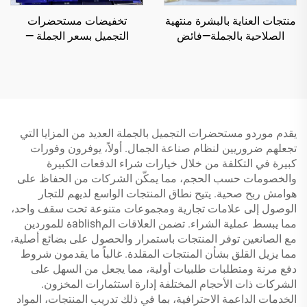
منتجات العناية بالبشرة منتهية
تخفيضات مستحضرات
الصلاحية بالجملة—فائض
التجميل بسعر الجملة —
العلامات التجارية العالمية
اكتشف موردين جودة
للمكياج - خصم 70٪ عن
مستحضرات التجميل بالجملة
السعر الأصلي للموزعين
يقدمون منتجات فاخرة لتعزيز
عملك في مجال الجمال
يقدم موردو مستحضرات التجميل بالجملة العديد من المزايا التي
تجعلهم ضروريين لنظام صناعة الجمال. أولاً، يوفرون وفورات
كبيرة في التكلفة من خلال خيارات شراء الدفعات الكبيرة
والخصومات حسب الحجم، مما يمكّن الشركات من الحفاظ على
هوامش ربح صحية. يتيح نطاق المنتجات الواسع لديهم للتجار
الوصول إلى علامات تجارية ومجموعات متنوعة تحت سقف واحد،
مما يبسط عملية الشراء. تضمن العلاقات المablishة للموردين
مع الصانعين توفر المنتجات باستمرار والحصول على بضائع أصلية،
مما يزيل القلق بشأن المنتجات المقلدة. غالباً ما يقدمون شروط
دفع مرنة ومتطلبات طلبيات أولية، مما يجعل من السهل على
الشركات ذات الأحجام المختلفة إدارة استثمارات المخزون.
الخدمات الداعمة الاحترافية، بما في ذلك تدريب المنتجات، المواد