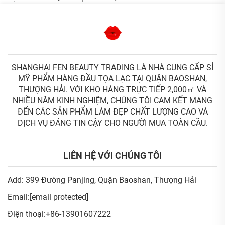
SHANGHAI FEN BEAUTY TRADING LÀ NHÀ CUNG CẤP SỈ
MỸ PHẨM HÀNG ĐẦU TỌA LẠC TẠI QUẬN BAOSHAN,
THƯỢNG HẢI. VỚI KHO HÀNG TRỰC TIẾP 2,000㎡ VÀ
NHIỀU NĂM KINH NGHIỆM, CHÚNG TÔI CAM KẾT MANG
ĐẾN CÁC SẢN PHẨM LÀM ĐẸP CHẤT LƯỢNG CAO VÀ
DỊCH VỤ ĐÁNG TIN CẬY CHO NGƯỜI MUA TOÀN CẦU.
LIÊN HỆ VỚI CHÚNG TÔI
Add: 399 Đường Panjing, Quận Baoshan, Thượng Hải
Email:
[email protected]
Điện thoại:
+86-13901607222