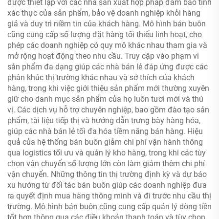
được thiết lập với các nhà sản xuất hợp pháp đảm bảo tính
xác thực của sản phẩm, bảo vệ doanh nghiệp khỏi hàng
giả và duy trì niềm tin của khách hàng. Mô hình bán buôn
cũng cung cấp số lượng đặt hàng tối thiểu linh hoạt, cho
phép các doanh nghiệp có quy mô khác nhau tham gia và
mở rộng hoạt động theo nhu cầu. Truy cập vào phạm vi
sản phẩm đa dạng giúp các nhà bán lẻ đáp ứng được các
phân khúc thị trường khác nhau và sở thích của khách
hàng, trong khi việc giới thiệu sản phẩm mới thường xuyên
giữ cho danh mục sản phẩm của họ luôn tươi mới và thú
vị. Các dịch vụ hỗ trợ chuyên nghiệp, bao gồm đào tạo sản
phẩm, tài liệu tiếp thị và hướng dẫn trưng bày hàng hóa,
giúp các nhà bán lẻ tối đa hóa tiềm năng bán hàng. Hiệu
quả của hệ thống bán buôn giảm chi phí vận hành thông
qua logistics tối ưu và quản lý kho hàng, trong khi các tùy
chọn vận chuyển số lượng lớn còn làm giảm thêm chi phí
vận chuyển. Những thông tin thị trường định kỳ và dự báo
xu hướng từ đối tác bán buôn giúp các doanh nghiệp đưa
ra quyết định mua hàng thông minh và đi trước nhu cầu thị
trường. Mô hình bán buôn cũng cung cấp quản lý dòng tiền
tốt hơn thông qua các điều khoản thanh toán và tùy chọn