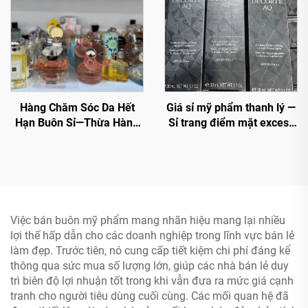
Hàng Chăm Sóc Da Hết
Giá sỉ mỹ phẩm thanh lý —
Hạn Buôn Sỉ—Thừa Hàng
Sỉ trang điểm mặt excess
Mỹ Phẩm Thương Hiệu
stock - Mỹ phẩm thương
Toàn Cầu - Giảm 70% Giá
hiệu
Bán Lẻ Cho Người Bán Lại
Việc bán buôn mỹ phẩm mang nhãn hiệu mang lại nhiều
lợi thế hấp dẫn cho các doanh nghiệp trong lĩnh vực bán lẻ
làm đẹp. Trước tiên, nó cung cấp tiết kiệm chi phí đáng kể
thông qua sức mua số lượng lớn, giúp các nhà bán lẻ duy
trì biên độ lợi nhuận tốt trong khi vẫn đưa ra mức giá cạnh
tranh cho người tiêu dùng cuối cùng. Các mối quan hệ đã