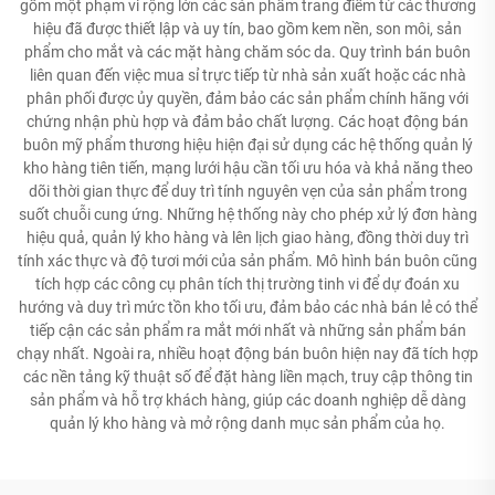
gồm một phạm vi rộng lớn các sản phẩm trang điểm từ các thương
hiệu đã được thiết lập và uy tín, bao gồm kem nền, son môi, sản
phẩm cho mắt và các mặt hàng chăm sóc da. Quy trình bán buôn
liên quan đến việc mua sỉ trực tiếp từ nhà sản xuất hoặc các nhà
phân phối được ủy quyền, đảm bảo các sản phẩm chính hãng với
chứng nhận phù hợp và đảm bảo chất lượng. Các hoạt động bán
buôn mỹ phẩm thương hiệu hiện đại sử dụng các hệ thống quản lý
kho hàng tiên tiến, mạng lưới hậu cần tối ưu hóa và khả năng theo
dõi thời gian thực để duy trì tính nguyên vẹn của sản phẩm trong
suốt chuỗi cung ứng. Những hệ thống này cho phép xử lý đơn hàng
hiệu quả, quản lý kho hàng và lên lịch giao hàng, đồng thời duy trì
tính xác thực và độ tươi mới của sản phẩm. Mô hình bán buôn cũng
tích hợp các công cụ phân tích thị trường tinh vi để dự đoán xu
hướng và duy trì mức tồn kho tối ưu, đảm bảo các nhà bán lẻ có thể
tiếp cận các sản phẩm ra mắt mới nhất và những sản phẩm bán
chạy nhất. Ngoài ra, nhiều hoạt động bán buôn hiện nay đã tích hợp
các nền tảng kỹ thuật số để đặt hàng liền mạch, truy cập thông tin
sản phẩm và hỗ trợ khách hàng, giúp các doanh nghiệp dễ dàng
quản lý kho hàng và mở rộng danh mục sản phẩm của họ.