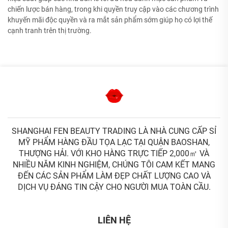
chiến lược bán hàng, trong khi quyền truy cập vào các chương trình
khuyến mãi độc quyền và ra mắt sản phẩm sớm giúp họ có lợi thế
cạnh tranh trên thị trường.
SHANGHAI FEN BEAUTY TRADING LÀ NHÀ CUNG CẤP SỈ
MỸ PHẨM HÀNG ĐẦU TỌA LẠC TẠI QUẬN BAOSHAN,
THƯỢNG HẢI. VỚI KHO HÀNG TRỰC TIẾP 2,000㎡ VÀ
NHIỀU NĂM KINH NGHIỆM, CHÚNG TÔI CAM KẾT MANG
ĐẾN CÁC SẢN PHẨM LÀM ĐẸP CHẤT LƯỢNG CAO VÀ
DỊCH VỤ ĐÁNG TIN CẬY CHO NGƯỜI MUA TOÀN CẦU.
LIÊN HỆ