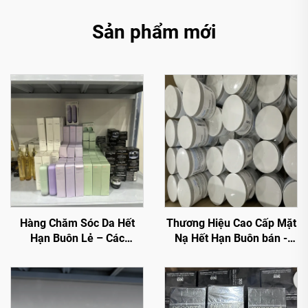
Sản phẩm mới
Hàng Chăm Sóc Da Hết
Thương Hiệu Cao Cấp Mặt
Hạn Buôn Lẻ – Các
Nạ Hết Hạn Buôn bán -
Thương Hiệu Cao Cấp Với
Mặt Nạ Chăm Sóc Da
Giá Giảm Cho Thương Mại
Premium Với Giá Không
Điện Tử Và Nhà Bán Lẻ
Thể Đánh Bại