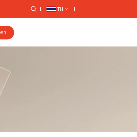
TH
าคา