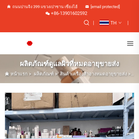
ถนนปานจิง 399 แขวงเปาซาน เซี่ยงไฮ้
[email protected]
+86-13901602592
TH
ผลิตภัณฑ์ดูแลผิวที่หมดอายุขายส่ง
หน้าแรก
>
ผลิตภัณฑ์
>
สินค้าเครื่องสำอางหมดอายุขายส่ง
>
ผล