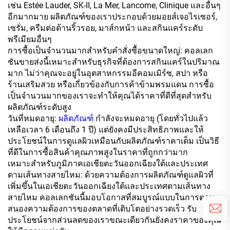
เช่น Estée Lauder, SK-II, La Mer, Lancome, Clinique และอื่นๆ
อีกมากมาย ผลิตภัณฑ์ของเราประกอบด้วยมอยส์เจอไรเซอร์,
เซรั่ม, ครีมต่อต้านริ้วรอย, มาส์กหน้า และสกินแคร์ระดับ
พรีเมียมอื่นๆ
การซื้อเป็นจำนวนมากสำหรับคำสั่งซื้อขนาดใหญ่: คอลเลก
ชันขายส่งนี้เหมาะสำหรับธุรกิจที่ต้องการสกินแคร์ในปริมาณ
มาก ไม่ว่าคุณจะอยู่ในอุตสาหกรรมอีคอมเมิร์ซ, สปา หรือ
ร้านเสริมสวย หรือเกี่ยวข้องกับการค้าข้ามพรมแดน การซื้อ
เป็นจำนวนมากของเราจะทำให้คุณได้ราคาที่ดีที่สุดสำหรับ
ผลิตภัณฑ์ระดับสูง
วันที่หมดอายุ:
ผลิตภัณฑ์
กำลังจะหมดอายุ (โดยทั่วไปแล้ว
เหลือเวลา 6 เดือนถึง 1 ปี) แต่ยังคงมีประสิทธิภาพและให้
ประโยชน์ในการดูแลผิวเหมือนกับผลิตภัณฑ์ราคาเต็ม เป็นวิธี
ที่ดีในการซื้อสินค้าคุณภาพสูงในราคาที่ถูกกว่ามาก
เหมาะสำหรับภูมิภาคเอเชียตะวันออกเฉียงใต้และประเทศ
ตามเส้นทางสายไหม: ด้วยความต้องการผลิตภัณฑ์ดูแลผิวที่
เพิ่มขึ้นในเอเชียตะวันออกเฉียงใต้และประเทศตามเส้นทาง
สายไหม คอลเลกชันนี้มอบโอกาสที่สมบูรณ์แบบในการตอบ
สนองความต้องการของตลาดที่เติบโตอย่างรวดเร็ว รับ
ประโยชน์จากส่วนลดของเราขณะเดียวกันยังคงราคาของคุณ