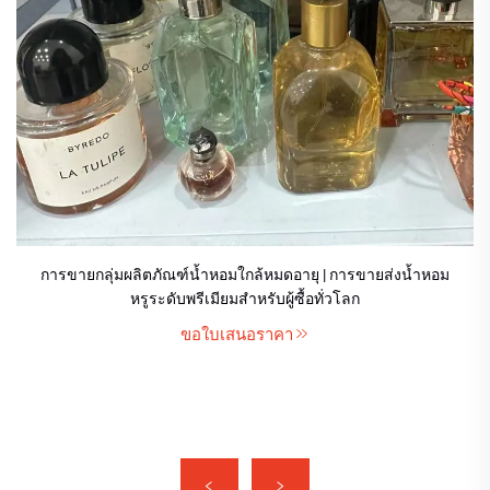
การขายกลุ่มผลิตภัณฑ์น้ำหอมใกล้หมดอายุ | การขายส่งน้ำหอม
หรูระดับพรีเมียมสำหรับผู้ซื้อทั่วโลก
ขอใบเสนอราคา