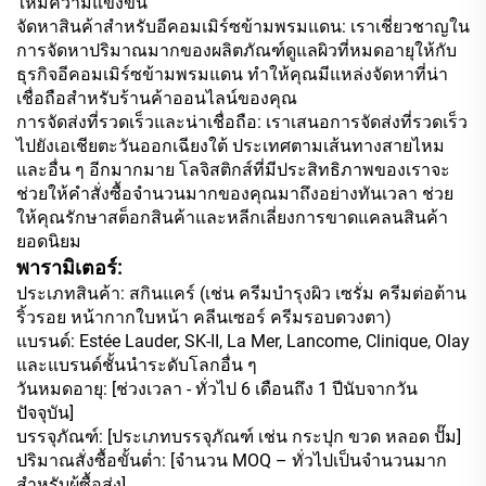
ให้มีความแข่งขัน
จัดหาสินค้าสำหรับอีคอมเมิร์ซข้ามพรมแดน: เราเชี่ยวชาญใน
การจัดหาปริมาณมากของผลิตภัณฑ์ดูแลผิวที่หมดอายุให้กับ
ธุรกิจอีคอมเมิร์ซข้ามพรมแดน ทำให้คุณมีแหล่งจัดหาที่น่า
เชื่อถือสำหรับร้านค้าออนไลน์ของคุณ
การจัดส่งที่รวดเร็วและน่าเชื่อถือ: เราเสนอการจัดส่งที่รวดเร็ว
ไปยังเอเชียตะวันออกเฉียงใต้ ประเทศตามเส้นทางสายไหม
และอื่น ๆ อีกมากมาย โลจิสติกส์ที่มีประสิทธิภาพของเราจะ
ช่วยให้คำสั่งซื้อจำนวนมากของคุณมาถึงอย่างทันเวลา ช่วย
ให้คุณรักษาสต็อกสินค้าและหลีกเลี่ยงการขาดแคลนสินค้า
ยอดนิยม
พารามิเตอร์:
ประเภทสินค้า: สกินแคร์ (เช่น ครีมบำรุงผิว เซรั่ม ครีมต่อต้าน
ริ้วรอย หน้ากากใบหน้า คลีนเซอร์ ครีมรอบดวงตา)
แบรนด์: Estée Lauder, SK-II, La Mer, Lancome, Clinique, Olay
และแบรนด์ชั้นนำระดับโลกอื่น ๆ
วันหมดอายุ: [ช่วงเวลา - ทั่วไป 6 เดือนถึง 1 ปีนับจากวัน
ปัจจุบัน]
บรรจุภัณฑ์: [ประเภทบรรจุภัณฑ์ เช่น กระปุก ขวด หลอด ปั๊ม]
ปริมาณสั่งซื้อขั้นต่ำ: [จำนวน MOQ – ทั่วไปเป็นจำนวนมาก
สำหรับผู้ซื้อส่ง]