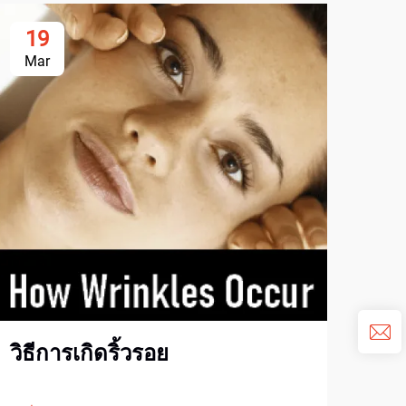
19
2
Mar
Ju
5 
อุ
เคร
วิธีการเกิดริ้วรอย
ดูเพิ่