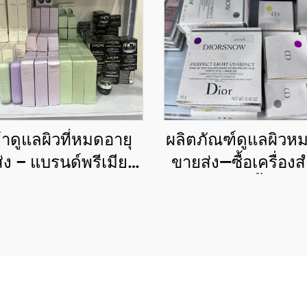
้าดูแลผิวที่หมดอายุ
ผลิตภัณฑ์ดูแลผิวห
่ง – แบรนด์พรีเมียม
ขายส่ง—ซื้อเครื่อง
าคาลดพิเศษสำหรับ
ขายส่งตอนนี้จากแ
มเมิร์ซและผู้ค้าปลีก
ความงามชั้นนำ สั่ง
จำนวนมาก เช่น Ch
MAC, Maybellin
Kerastase, Le Lab
Roche Posay, Lan