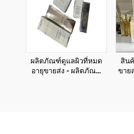
ผลิตภัณฑ์ดูแลผิวที่หมด
สินค
อายุขายส่ง - ผลิตภัณฑ์
ขายส
ดูแลผิวหรูหราในราคาลด
ในร
พิเศษสำหรับอีคอมเมิร์ซ
อีคอ
และสปา