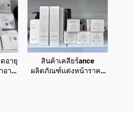
มดอายุ
สินค้าเคลียร์ance
สำอาง
ผลิตภัณฑ์แต่งหน้าราคา
บรนด์
ส่ง — ร้านขายส่งเครื่อง
ซื้อ
สำอาง ซื้อตรงและราคา
anel,
ย่อมเยา
e,
o, La
come,