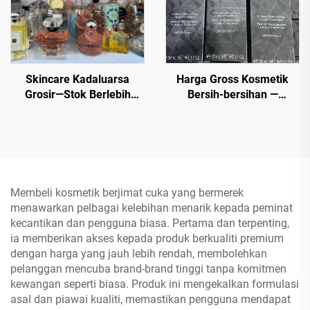
rendah, harga diskaun.
Skincare Kadaluarsa
Harga Gross Kosmetik
Grosir—Stok Berlebih
Bersih-bersihan —
Kosmetik Brand Global -
Penggunaan Muka Penuh
70% Diskon Harga Ritel
Gros Lebih Stok -
untuk Penjual Kembali
Kosmetik Berjaya
Membeli kosmetik berjimat cuka yang bermerek
menawarkan pelbagai kelebihan menarik kepada peminat
kecantikan dan pengguna biasa. Pertama dan terpenting,
ia memberikan akses kepada produk berkualiti premium
dengan harga yang jauh lebih rendah, membolehkan
pelanggan mencuba brand-brand tinggi tanpa komitmen
kewangan seperti biasa. Produk ini mengekalkan formulasi
asal dan piawai kualiti, memastikan pengguna mendapat