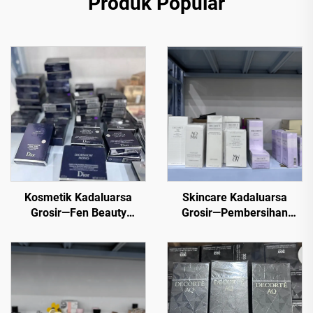
Produk Popular
Kosmetik Kadaluarsa
Skincare Kadaluarsa
Grosir—Fen Beauty
Grosir—Pembersihan
Trading boleh
Kosmetik Grosir
menawarkan pelbagai
produk riasan dan
kosmetik kecantikan
untuk semua kegunaan
dan tujuan dengan harga