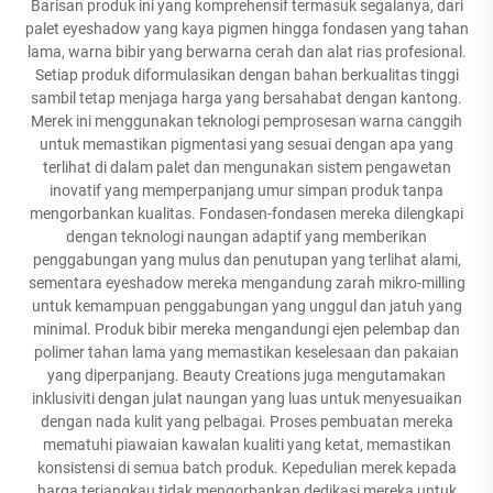
Barisan produk ini yang komprehensif termasuk segalanya, dari
palet eyeshadow yang kaya pigmen hingga fondasen yang tahan
lama, warna bibir yang berwarna cerah dan alat rias profesional.
Setiap produk diformulasikan dengan bahan berkualitas tinggi
sambil tetap menjaga harga yang bersahabat dengan kantong.
Merek ini menggunakan teknologi pemprosesan warna canggih
untuk memastikan pigmentasi yang sesuai dengan apa yang
terlihat di dalam palet dan mengunakan sistem pengawetan
inovatif yang memperpanjang umur simpan produk tanpa
mengorbankan kualitas. Fondasen-fondasen mereka dilengkapi
dengan teknologi naungan adaptif yang memberikan
penggabungan yang mulus dan penutupan yang terlihat alami,
sementara eyeshadow mereka mengandung zarah mikro-milling
untuk kemampuan penggabungan yang unggul dan jatuh yang
minimal. Produk bibir mereka mengandungi ejen pelembap dan
polimer tahan lama yang memastikan keselesaan dan pakaian
yang diperpanjang. Beauty Creations juga mengutamakan
inklusiviti dengan julat naungan yang luas untuk menyesuaikan
dengan nada kulit yang pelbagai. Proses pembuatan mereka
mematuhi piawaian kawalan kualiti yang ketat, memastikan
konsistensi di semua batch produk. Kepedulian merek kepada
harga terjangkau tidak mengorbankan dedikasi mereka untuk