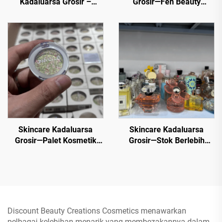
Kadaluarsa Grosir –
Grosir—Fen Beauty
Masker Wajah Premium
Trading boleh
dengan Harga Tidak
menawarkan pelbagai
Terkalahkan
produk riasan dan
kosmetik kecantikan
untuk semua kegunaan
dan tujuan dengan harga
rendah, harga diskaun.
Skincare Kadaluarsa
Skincare Kadaluarsa
Grosir—Palet Kosmetik
Grosir—Stok Berlebih
Mewah Grosir, 50+
Kosmetik Brand Global -
Naungan Tren Secara
70% Diskon Harga Ritel
Besar
untuk Penjual Kembali
Discount Beauty Creations Cosmetics menawarkan
pelbagai kelebihan menarik yang membezakannya dalam