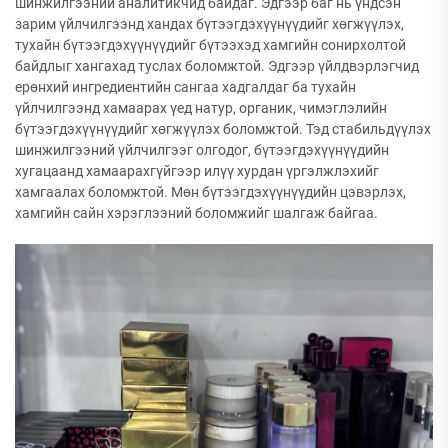
шинжилгээний аналитикчид байдаг. Эдгээр баг нь үндсэн
зарим үйлчилгээнд хандах бүтээгдэхүүнүүдийг хөгжүүлэх,
тухайн бүтээгдэхүүнүүдийг бүтээхэд хамгийн сонирхолтой
байдлыг хангахад туслах боломжтой. Эдгээр үйлдвэрлэгчид
ерөнхий ингредиентийн сангаа хадгалдаг ба тухайн
үйлчилгээнд хамаарах үед натур, органик, чимэглэлийн
бүтээгдэхүүнүүдийг хөгжүүлэх боломжтой. Тэд стабильдүүлэх
шинжилгээний үйлчилгээг олгодог, бүтээгдэхүүнүүдийн
хугацаанд хамаарахгүйгээр илүү хурдан үргэлжлэхийг
хамгаалах боломжтой. Мөн бүтээгдэхүүнүүдийн цэвэрлэх,
хамгийн сайн хэрэглээний боломжийг шалгаж байгаа.