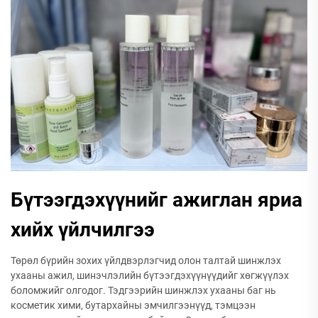
Бүтээгдэхүүнийг ажиглан яриа
хийх үйлчилгээ
Төрөл бүрийн зохих үйлдвэрлэгчид олон талтай шинжлэх
ухааны ажил, шинэчлэлийн бүтээгдэхүүнүүдийг хөгжүүлэх
боломжийг олгодог. Тэдгээрийн шинжлэх ухааны баг нь
косметик хими, бутархайны эмчилгээнүүд, тэмцээн