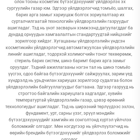
олон тооны косметик бүтээгдэхүүнийг үйлдвэрлэх эх
сургуулийн газар юм. Эдгээр үйлдвэрлэгчид томъёо, шалгах,
барих арга замыг хариуцаж болгох зориулалтаар их
сурталчилгаатай технологийн үйлдвэрлэлийн газруудыг
ашигладаг. Тэд нь үнэт засварын хэмжээнд дагуулагддаг ба
дундад орнуудын хамгаалалтын стандартуудтай нийцэхийг
зорилгоор хийдэг. Хугацааны үйлдвэрлэлийн үндсэн
косметикийн үйлдвэрлэгчид автоматжуулсан үйлдвэрлэлийн
линийг ашигладаг, тодорхой холимогчийн тоног төхөөрөмж,
стериль барих систем, шинэ баримт барих арга замыг
оруулдаг. Тэдний ажиллагааны нэгэн тал нь шинэ томъёо
үүсгэх, одоо байгаа бүтээгдэхүүнийг сайжруулах, зарим үед
хүндрэлд нь урьдчилан хариуцах зорилгоор судалгаа болон
үйлдвэрлэлийн байгууллагуудыг багтаана. Эдгээр газрууд нь
строгтоо байгалийн хариуцлага хадгалдаг, хувийн
температуртай үйлдвэрлэлийн газар, цэвэр өрөөний
технологиудыг ашигладаг. Тэд нь ширээний төрлүүдээс эхлэн,
фундамент, урт, сарны үзэг, эрүүл мэндийн
бүтээгдэхүүнүүдийг хамгийн их сонголтонд хүртэл үйлчлэх
боломжийг олгодог. Мөн нэгдүгээр нь үйлчлүүлэгчид нь
өөрийн брендийн бүтээгдэхүүнийг үйлдвэрлэх боломжийг
олгодог.