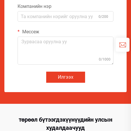
Компанийн нэр
0/200
Мессеж
0/1000
Илгээх
төрөөл бүтээгдэхүүнүүдийн улсын
худалдаачууд