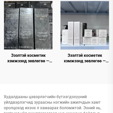
зорилгоор, зорилгоор
шинэ өнгө unique Luxury
beauty makeup, cosmetics
Cosmetic Palettes
бүтээгдэхүүнүүдийг
Wholesale
богино, алдарт үнээр
худалдаад байна.
Зээлтэй косметик
Зээлтэй косметик
хэмжээнд зөвлөгөө —
хэмжээнд зөвлөгөө —
Харын цэвэрлэлийн
Косметикийн дэлгүүр,
мэдээлэл хэмжээнд
Түүнийг хямд болон
эргэлзээгүй хувилбар -
ихэнхээр тохиромжтой
Брендтэй косметик
үнээр авах
Худалдааны цэвэрлэгчийн бүтээгдэхүүний
үйлдвэрлэгчид зураасны нэгжийн ажилчдын хамт
оролцоход ихэнх л хамаарах боломжтой. Эхний нь,