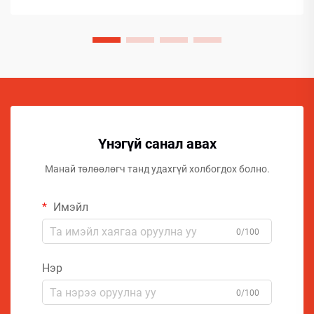
Үнэгүй санал авах
Манай төлөөлөгч танд удахгүй холбогдох болно.
Имэйл
0/100
Нэр
0/100