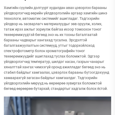
Хамгийн сүүлийн дэлгүүрт худалдан авах цэвэрлэх барааны
үйлдвэрлэгчид өөрийн үйлдвэрлэлийн аргаар хамгийн шинэ
технологи, автоматик системийг ашигладаг. Тэдгээрийн
үйлдвэр нь засварлагч материалуудыг зөв оруулж, холих,
татаж ирэх ажлыг зориулж байгаа ихээр томоохон тоног
төхөөрөмжүүдтэй бөгөөд энэ нь их тооны баталгаатай
барааны чадварыг хангахад тусална. Эрсдэлтэй
баталгаажуулалтын системүүд, утгыг тодорхойлоход
спектрофотометр болон хроматографийн тоног
төхөөрөмжүүдийг ашиглахад туслах боломжтой. Эдгээр
үйлдвэрлэгчид температур, шилдэг насан, газрын чанарыг
хяналттай хангах чимээгүй оронд ажилладаг бөгөөд энэ нь
стабил байдлыг хамгаалах, цэвэрлэх барааны бүтээгдэхүүнд
хамаарахгүй загасан байдлыг хамгаалдаг. Тэдгээрийн
үйлдвэрлэлийн мөрүүд нь өөрөөрөө хувиргах боломжтой
бөгөөд өөрөөрөө бутархай, стандартыг хадгалж болох ёстой.