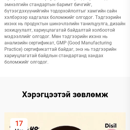
эмнэлгийн стандартын баримт бичгийг,
бүтээгдэхүүнийгийн тодорхойлолтыг хамгийн сайн
хэлбэрээр хадгалах боломжийг олгодог. Тэдгээрийн
ихэнх нь продуктын шинэчлэлийн танилцуулга, дизайн
зохицуулалт, хариуцлагатай байдалтай холбоотой
мэдээллийг олгодог. Мөн тэдгээрийн ихэнх нь
анализийн сертификат, GMP (Good Manufacturing
Practice) сертификаттай байдаг, энэ нь тэдгээрийн
хариуцлагатай байдлын стандартанд хандах
боломжийг олгодог.
Хэрэгцээтэй зөвлөмж
17