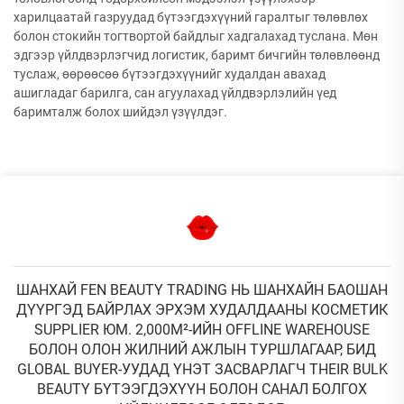
харилцаатай газруудад бүтээгдэхүүний гаралтыг төлөвлөх
болон стокийн тогтвортой байдлыг хадгалахад туслана. Мөн
эдгээр үйлдвэрлэгчид логистик, баримт бичгийн төлөвлөөнд
туслаж, өөрөөсөө бүтээгдэхүүнийг худалдан авахад
ашигладаг барилга, сан агуулахад үйлдвэрлэлийн үед
баримталж болох шийдэл үзүүлдэг.
ШАНХАЙ FEN BEAUTY TRADING НЬ ШАНХАЙН БАОШАН
ДҮҮРГЭД БАЙРЛАХ ЭРХЭМ ХУДАЛДААНЫ КОСМЕТИК
SUPPLIER ЮМ. 2,000М²-ИЙН OFFLINE WAREHOUSE
БОЛОН ОЛОН ЖИЛНИЙ АЖЛЫН ТУРШЛАГААР, БИД
GLOBAL BUYER-УУДАД ҮНЭТ ЗАСВАРЛАГЧ THEIR BULK
BEAUTY БҮТЭЭГДЭХҮҮН БОЛОН САНАЛ БОЛГОХ