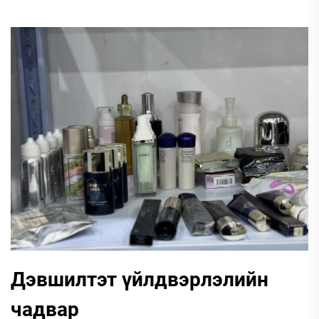
Дэвшилтэт үйлдвэрлэлийн
чадвар