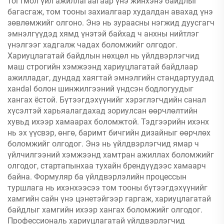
тогтмол үйл ажиллагаагаар үнэ жинхэнэ байдлыг
багасгаж, том тооны захиалгаар худалдан авахад үнэ
зөвлөмжийг олгоно. Энэ нь зураасны нэгжид дуусгагч
эмнэлгүүдэд хямд үнэтэй байхад ч анхны нийтлэг
үнэлгээг хадгалж чадах боломжийг олгодог.
Хариуцлагатай байдлын нөхцөл нь үйлдвэрлэгчид
маш строгийн хэмжээнд хариуцлагатай байдлаар
ажилладаг, дундад хаягтай эмнэлгийн стандартуудад
ханdal болон шинжилгээний үндсэн бодлогуудыг
хангах ёстой. Бүтээгдэхүүнийг хэрэглэгчдийн санал
хүсэлтэй харьяалагдахад зориулсан өөрчлөлтийн
хувьд ихээр хамаарах боломжтой. Тэдгээрийн ихэнх
нь эх үүсвэр, өнгө, баримт бичгийн дизайныг өөрчлөх
боломжийг олгодог. Энэ нь үйлдвэрлэгчид ямар ч
үйлчилгээний хэмжээнд хамтран ажиллах боломжийг
олгодог, стартапынхаа тухайн брендүүдээс хамаарч
байна. Формуляр ба үйлдвэрлэлийн процессын
туршлага нь ихэнхээсээ том тооны бүтээгдэхүүнийг
хамгийн сайн үнэ цэнетэйгээр гаргаж, хариуцлагатай
байдлыг хамгийн ихээр хангах боломжийг олгодог.
Профессиональ хариуцлагатай үйлдвэрлэгчид