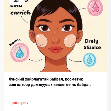
Mar
Хүнсний хайрлагатай байвал, косметик
сонголтоор дамжуулах зөвлөгөө нь байдаг.
Цааш үзэх