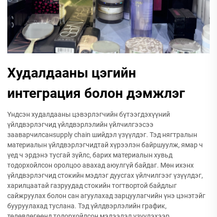
Худалдааны цэгийн
интеграция болон дэмжлэг
Үндсэн худалдааны цэвэрлэгчийн бүтээгдэхүүний
үйлдвэрлэгчид үйлдвэрлэлийн үйлчилгээсээ
зааварчилсанsupply chain шийдэл үзүүлдэг. Тэд нягтралын
материалын үйлдвэрлэгчидтай хүрээлэн байршуулж, ямар ч
үед ч эрдэнэ тусгай зүйлс, барих материалын хувьд
тодорхойлсон оролцоо авахад аюулгүй байдаг. Мөн ихэнх
үйлдвэрлэгчид стокийн мэдлэг дуусгах үйлчилгээг үзүүлдэг,
харилцаатай газруудад стокийн тогтвортой байдлыг
сайжруулах болон сан агуулахад зарцуулагчийн үнэ цэнэтэйг
бууруулахад туслана. Тэд үйлдвэрлэлийн график,
төлөвлөгөөнд тодорхойлсон мэдээлэл үзүүлэхээр