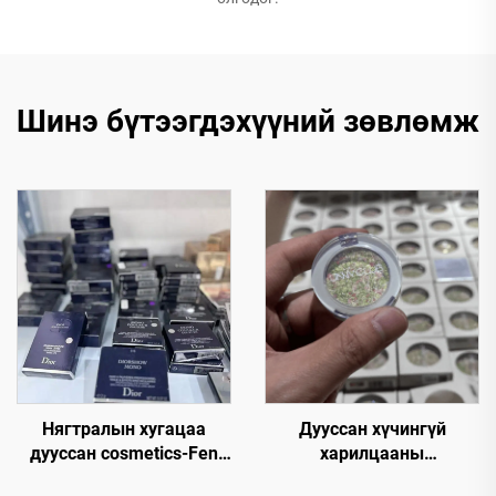
Шинэ бүтээгдэхүүний зөвлөмж
Нягтралын хугацаа
Дууссан хүчингүй
дууссан cosmetics-Fen
харилцааны
Beauty Trading нь бүх
бүтээгдэхүүн — 50+ мод