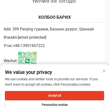
ҮЙЛЧИЛГЭЭГ ОЛГОДОГ.
ХОЛБОО БАРИХ
Add: 399 Panjing гудамж, Баошан дүүрэг, Шанхай
И-мэйл:
[email protected]
Утас:
+86-13901607222
Wechat:
We value your privacy
Нууцлалын бодлого
We use cookies and similar tools to provide our services. If you
don't want to accept all cookies, click Personalize cookies.
Хууль тогтоомжийн хамгаалалт © 2025 China Shanghai Fen
Accept all
Beauty Trading Co., Ltd. Бүх эрхүүд хуулиар хамгаалагдсан.
Personalize cookies