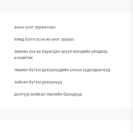
ахын үнэт зураачлал
хямд бэлтгэсэн их үнэт зураас
зөвхөн үнэ их баригдах эрүүл мэндийн үйлдвэр,
косметик
төрөөл бүтээгдэхүүнүүдийн улсын худалдаачууд
зайсан бүтээгдэхүүнүүд
дэлгүүр мэйкап төрлийн брэндүүд