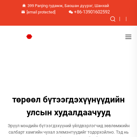
399 Panjing гудамж, Баошан дүүрэг, Шанхай
+86-13901602592
[email protected]
төрөөл бүтээгдэхүүнүүдийн
улсын худалдаачууд
Эрүүл мэндийн бүтээгдэхүүний үйлдвэрлэгчид зөвлөмжийн
салбарт хамгийн чухал элемэнтүүдийг тодорхойлно. Тэд нь