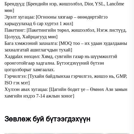
Брендүүд: [Брендийн нэр, жишээлбэл,
Dior, YSL, Lancôme
мөн]
Эрэлт хугацаа: [Огнооны хязгаар – өнөөдөртэйгээ
харьцуулахад 6 сар хүртэл 1 жил]
Пакетинг: [Пакетингийн төрөл, жишээлбэл, Нэгж листүүд,
Цолууд, Хайрцагууд мөн]
Бага хэмжээний захиалга: [MOQ тоо – их удаан худалдааны
захиалгатай ашиглагчдын тухай]
Хадgalах нөхцөл: Хямд, сувгийн газар нь шүүмжилтэй
оронготойгаар хадгална. Бүтээгдэхүүний бүтээн
цогцолборыг хамгаалах.
Гэрчилгээ: [Тухайн байдлынхаа гэрчилгээ, жишээ нь, GMP,
ISO гэх мэт]
Хүлээн авах хугацаа: [Цагийн бодит үе – Өмнөх Ази замын
хамгийн ихдээ 7-14 ажлын хоног]
Зөвлөж буй бүтээгдэхүүн