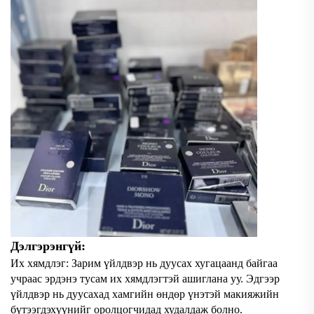
Дэлгэрэнгүй:
Их хямдлэг: Зарим үйлдвэр нь дуусах хугацаанд байгаа
учраас эрдэнэ тусам их хямдлэгтэй ашиглана уу. Эдгээр
үйлдвэр нь дуусахад хамгийн өндөр үнэтэй макияжийн
бүтээгдэхүүнийг оролцогчидад худалдаж болно.