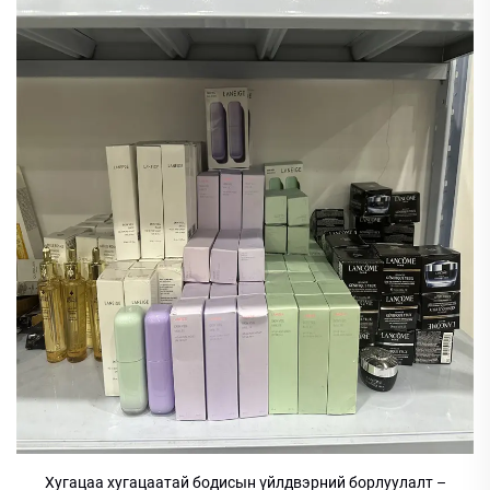
Хугацаа хугацаатай бодисын үйлдвэрний борлуулалт –