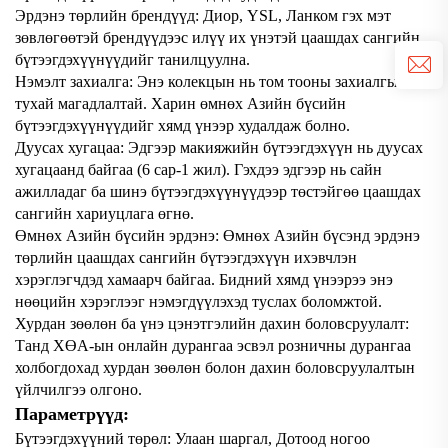
Эрдэнэ төрлийн брендүүд: Диор, YSL, Ланком гэх мэт
зөвлөгөөтэй брендүүдээс илүү их үнэтэй цаашдах сангийн
бүтээгдэхүүнүүдийг танилцуулна.
Нэмэлт захиалга: Энэ колекцын нь том тооны захиалгын
тухай магадлалтай. Харин өмнөх Азийн бүсийн
бүтээгдэхүүнүүдийг хямд үнээр худалдаж болно.
Дуусах хугацаа: Эдгээр макияжийн бүтээгдэхүүн нь дуусах
хугацаанд байгаа (6 сар-1 жил). Гэхдээ эдгээр нь сайн
ажилладаг ба шинэ бүтээгдэхүүнүүдээр төстэйгөө цаашдах
сангийн хариуцлага өгнө.
Өмнөх Азийн бүсийн эрдэнэ: Өмнөх Азийн бүсэнд эрдэнэ
төрлийн цаашдах сангийн бүтээгдэхүүн ихэвчлэн
хэрэглэгчдэд хамаарч байгаа. Бидний хямд үнээрээ энэ
нөөцийн хэрэглээг нэмэгдүүлэхэд туслах боломжтой.
Хурдан зөөлөн ба үнэ цэнэтгэлийн дахин боловсруулалт:
Танд ХӨА-ын онлайн дурангаа эсвэл розничны дурангаа
холбогдохад хурдан зөөлөн болон дахин боловсруулалтын
үйлчилгээ олгоно.
Параметрүүд:
Бүтээгдэхүүний төрөл: Улаан шаргал, Дотоод ногоо