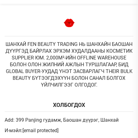
ШАНХАЙ FEN BEAUTY TRADING НЬ ШАНХАЙН БАОШАН
ДҮҮРГЭД БАЙРЛАХ ЭРХЭМ ХУДАЛДААНЫ КОСМЕТИК
SUPPLIER ЮМ. 2,000М²-ИЙН OFFLINE WAREHOUSE
БОЛОН ОЛОН ЖИЛНИЙ АЖЛЫН ТУРШЛАГААР, БИД
GLOBAL BUYER-УУДАД ҮНЭТ ЗАСВАРЛАГЧ THEIR BULK
BEAUTY БҮТЭЭГДЭХҮҮН БОЛОН САНАЛ БОЛГОХ
ҮЙЛЧИЛГЭЭГ ОЛГОДОГ.
ХОЛБОГДОХ
Add: 399 Panjing гудамж, Баошан дүүрэг, Шанхай
И-мэйл:
[email protected]