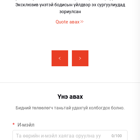
Эксклюзив үнэтэй бодисын үйлдвэр эх сургуулиудад
зориулсан
Quote авах
Үнэ авах
Бидний төлөөлөгч таньтай удахгүй холбогдох болно.
И-мэйл
0/100