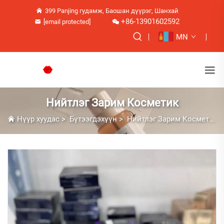
399 Panjing гудамж, Баошан дүүрэг, Шанхай
+86-13901602592
[email protected]
MN
Нийтлэг Зарим Косметик
Нүүр хуудас
>
Бүтээгдэхүүн
>
Нийтлэг Зарим Косметик