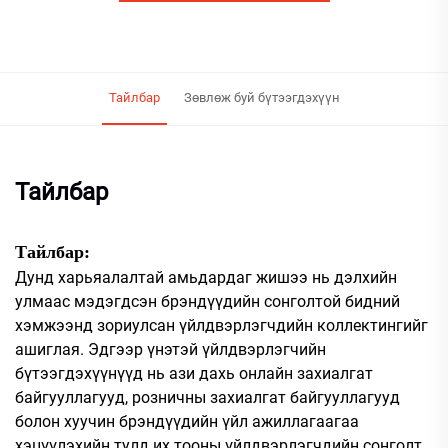
Тайлбар
Зөвлөж буй бүтээгдэхүүн
Тайлбар
Тайлбар:
Дунд харьяалалтай амьдардаг жишээ нь дэлхийн
улмаас мэдэгдсэн брэндүүдийн сонголтой бидний
хэмжээнд зориулсан үйлдвэрлэгчдийн коллектингийг
ашиглая. Эдгээр үнэтэй үйлдвэрлэгчийн
бүтээгдэхүүнүүд нь ази дахь онлайн захиалгат
байгууллагууд, розничны захиалгат байгууллагууд
болон хуучин брэндүүдийн үйл ажиллагаагаа
хэцүүлэхийн тулд их тооны үйлдвэрлэгчдийн сонголт