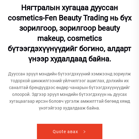
Нягтралын хугацаа дууссан
cosmetics-Fen Beauty Trading нь бүх
зорилгоор, зорилгоор beauty
makeup, cosmetics
бүтээгдэхүүнүүдийг богино, алдарт
үнээр худалдаад байна.
Дууссан эрүүл мэндийн бүтээгдэхүүний хэмжээнд зориулж
тодорхой шинжилгээний үйлчилгээг ашиглах, дэлхийн их
саналтай брендүүдээс өндөр чанарын бүтээгдэхүүнүүдийг
олоорой. Эдгээр эрүүл мэндийн бүтээгдэхүүн нь дуусах
хугацаагаар ирсэн боловч үргэлж амжилттай бөгөөд хямд
үнэтэйгээр худалдааж байна.
Quote авах