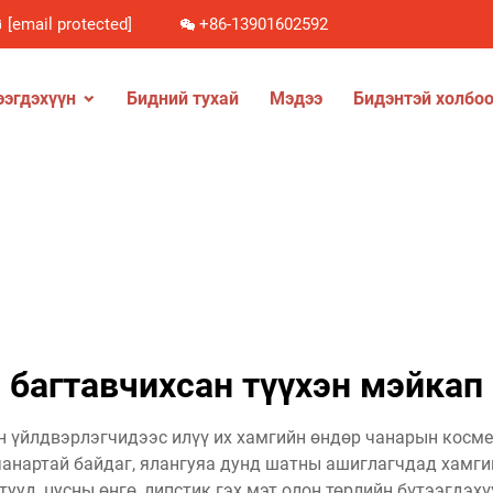
[email protected]
+86-13901602592
ээгдэхүүн
Бидний тухай
Мэдээ
Бидэнтэй холбоо
багтавчихсан түүхэн мэйкап
н үйлдвэрлэгчидээс илүү их хамгийн өндөр чанарын косме
чанартай байдаг, ялангуяа дунд шатны ашиглагчдад хамги
тууд, цусны өнгө, липстик гэх мэт олон төрлийн бүтээгдэх