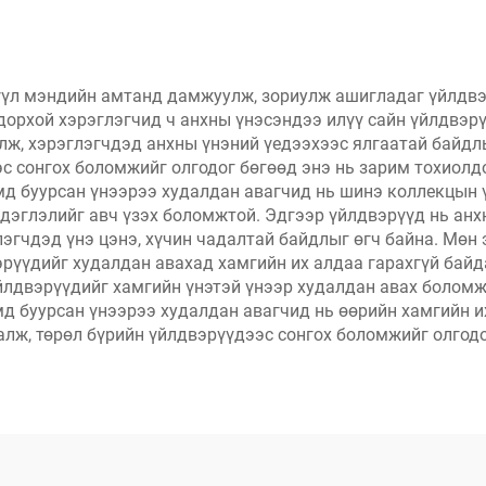
татгалзах болом
рүүл мэндийн амтанд дамжуулж, зориулж ашигладаг үйлдвэ
дорхой хэрэглэгчид ч анхны үнэсэндээ илүү сайн үйлдвэр
лж, хэрэглэгчдэд анхны үнэний үедээхээс ялгаатай байдл
эс сонгох боломжийг олгодог бөгөөд энэ нь зарим тохиолд
мд буурсан үнээрээ худалдан авагчид нь шинэ коллекцын 
мдэглэлийг авч үзэх боломжтой. Эдгээр үйлдвэрүүд нь анх
эгчдэд үнэ цэнэ, хүчин чадалтай байдлыг өгч байна. Мөн 
эрүүдийг худалдан авахад хамгийн их алдаа гарахгүй байд
йлдвэрүүдийг хамгийн үнэтэй үнээр худалдан авах болом
мд буурсан үнээрээ худалдан авагчид нь өөрийн хамгийн и
алж, төрөл бүрийн үйлдвэрүүдээс сонгох боломжийг олгодо