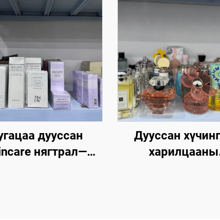
угацаа дууссан
Дууссан хүчин
incare нягтрал—
харилцааны
эрлэгч cosmetics
бүтээгдэхүүн—Дэ
нягтрал
брэндүүдийн на
бараа - 70% розн
үнэ зөрүүтэйгэ