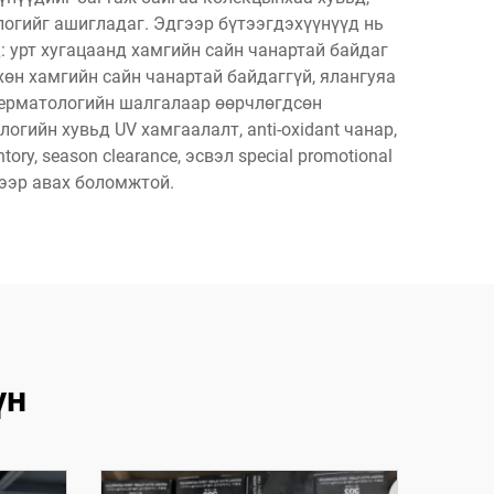
огийг ашигладаг. Эдгээр бүтээгдэхүүнүүд нь
: урт хугацаанд хамгийн сайн чанартай байдаг
хөн хамгийн сайн чанартай байдаггүй, ялангуяа
дерматологийн шалгалаар өөрчлөгдсөн
гийн хувьд UV хамгаалалт, anti-oxidant чанар,
ry, season clearance, эсвэл special promotional
нээр авах боломжтой.
үн