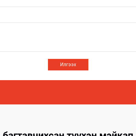
Илгээх
багтавчихсан түүхэн мэйкап