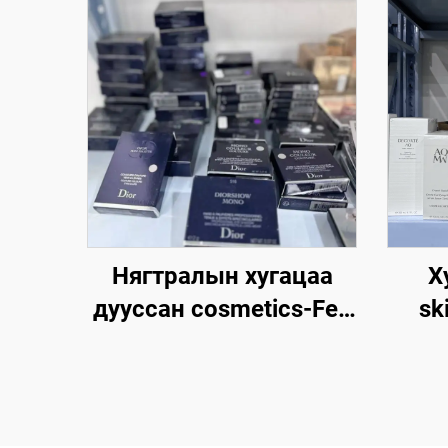
Нягтралын хугацаа
Х
дууссан cosmetics-Fen
sk
Beauty Trading нь бүх
Цэв
зорилгоор, зорилгоор
beauty makeup,
cosmetics