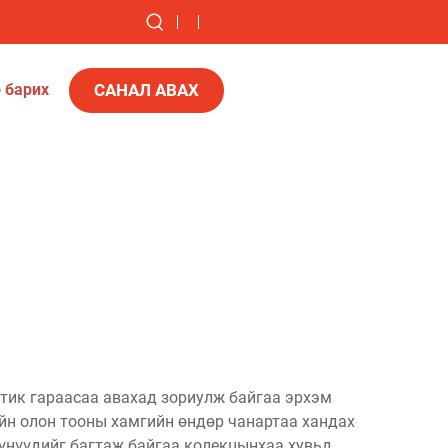
САНАЛ АВАХ
 барих
тик гараасаа авахад зориулж байгаа эрхэм
йн олон тооны хамгийн өндөр чанартаа хандах
үүнүүдийг багтаж байгаа колекцынхаа хувьд,