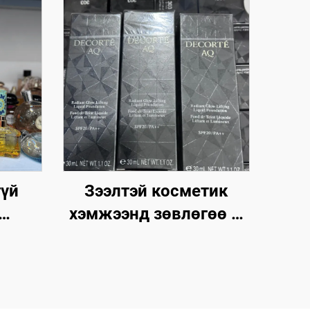
гүй
Зээлтэй косметик
хэмжээнд зөвлөгөө —
лхийн
Харын цэвэрлэлийн
даад
мэдээлэл хэмжээнд
ичных
эргэлзээгүй хувилбар -
эр
Брендтэй косметик