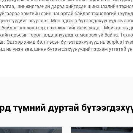
далгаа, шинжилгээний дараа хийгдсэн шинэчлэлийн технол
үйгээрээ хамгийн сайн чанартай байдаг технологийн хувьд
редиентүүдийг агуулдаг. Мөн эдгээр бүтээгдэхүүнүүд нь зөв
й байдаг аппликатор, пэкэжингийг ашигладаг. Мэйкап нь 
айн арьсын төрөл, алдаануудад хамаарахгүй байна. Техноло
 Эдгээр хямд бэлтгэсэн бүтээгдэхүүнүүд нь surplus invento
гчид нь үнэн зөв, шинэ бүтээгдэхүүнүүдийг эрхэм утгатай ү
рд түмний дуртай бүтээгдэхү