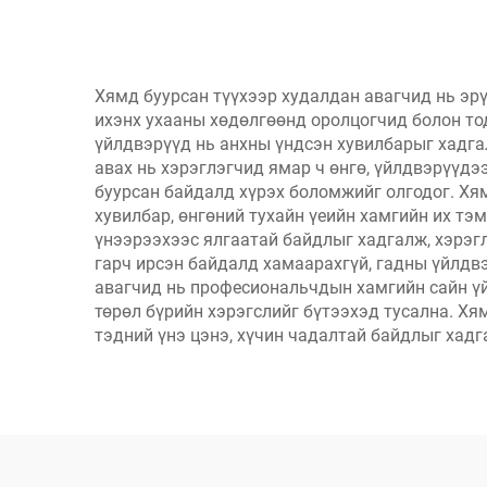
бүтээгдэхүүнүүдийг
богино, алдарт үнээр
худалдаад байна.
Хямд буурсан түүхээр худалдан авагчид нь э
ихэнх ухааны хөдөлгөөнд оролцогчид болон то
үйлдвэрүүд нь анхны үндсэн хувилбарыг хадга
авах нь хэрэглэгчид ямар ч өнгө, үйлдвэрүүдэ
буурсан байдалд хүрэх боломжийг олгодог. Хя
хувилбар, өнгөний тухайн үеийн хамгийн их тэ
үнээрээхээс ялгаатай байдлыг хадгалж, хэрэгл
гарч ирсэн байдалд хамаарахгүй, гадны үйлдв
авагчид нь професиональчдын хамгийн сайн ү
төрөл бүрийн хэрэгслийг бүтээхэд тусална. Хя
тэдний үнэ цэнэ, хүчин чадалтай байдлыг хадг