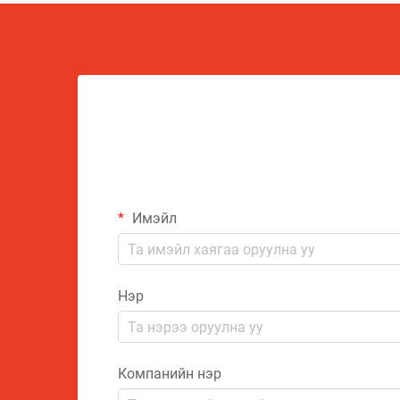
Имэйл
Нэр
Компанийн нэр