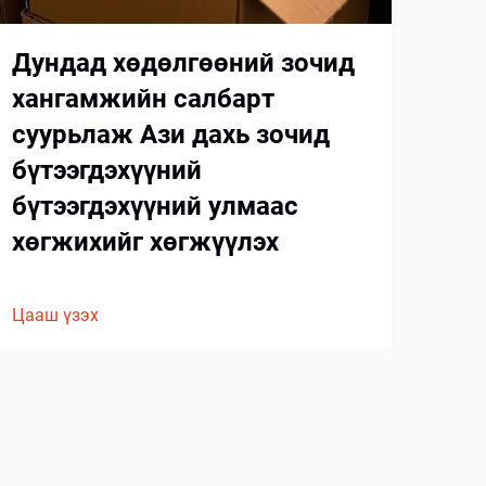
Дундад хөдөлгөөний зочид
Ха
хангамжийн салбарт
ба
суурьлаж Ази дахь зочид
бүтээгдэхүүний
Цааш
бүтээгдэхүүний улмаас
хөгжихийг хөгжүүлэх
Цааш үзэх