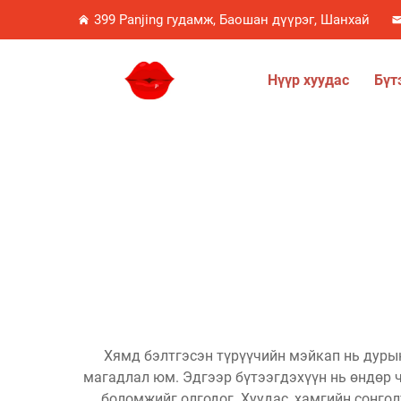
399 Panjing гудамж, Баошан дүүрэг, Шанхай
Нүүр хуудас
Бүт
Хямд бэлтгэсэн түрүүчийн мэйкап нь дуры
магадлал юм. Эдгээр бүтээгдэхүүн нь өндөр 
боломжийг олгодог. Хуудас, хамгийн сонгол