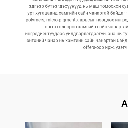
эдгээр бүтээгдэхүүнүүд нь маш томоохон су
урт хугацаанд хамгийн сайн чанартай байдагг
polymers, micro-pigments, арьсыг нөөцлөх инг
өргөтгөлөөрөө хамгийн сайн чанарта
ингредиентүүдээс үйлдвэрлэгдээгүй, энэ нь тух
өнгөний чанар нь хамгийн сайн чанартай байдаг.
offers-оор ирж, үзэ
А