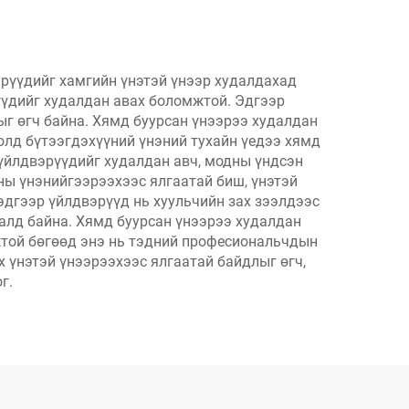
жтой
рүүдийг хамгийн үнэтэй үнээр худалдахад
үүдийг худалдан авах боломжтой. Эдгээр
ыг өгч байна. Хямд буурсан үнээрээ худалдан
олд бүтээгдэхүүний үнэний тухайн үедээ хямд
үйлдвэрүүдийг худалдан авч, модны үндсэн
ны үнэнийгээрээхээс ялгаатай биш, үнэтэй
эдгээр үйлдвэрүүд нь хуульчийн зах зээлдээс
алд байна. Хямд буурсан үнээрээ худалдан
жтой бөгөөд энэ нь тэдний професиональчдын
х үнэтэй үнээрээхээс ялгаатай байдлыг өгч,
г.